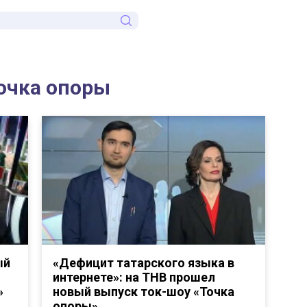
точка опоры
ый
«Дефицит татарского языка в
интернете»: на ТНВ прошел
»
новый выпуск ток-шоу «Точка
опоры»