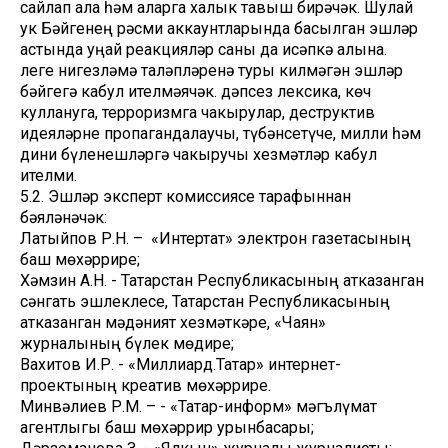
сайлап ала һәм аларга халык тавыш бирәчәк. Шулай
ук Бәйгенең рәсми аккаунтларында басылган эшләр
астында уңай реакцияләр саны да исәпкә алына.
Әлеге нигезләмә таләпләренә туры килмәгән эшләр
бәйгегә кабул ителмәячәк. Әдәпсез лексика, көч
куллануга, терроризмга чакырулар, деструктив
идеяләрне пропагандалаучы, түбәнсетүче, милли һәм
дини бүленешләргә чакыручы хезмәтләр кабул
ителми.
5.2. Эшләр эксперт комиссиясе тарафыннан
бәяләнәчәк:
Латыйпов Р.Н. – «Интертат» электрон газетасының
баш мөхәррире;
Хәмзин А.Н. - Татарстан Республикасының атказанган
сәнгать эшлеклесе, Татарстан Республикасының
атказанган мәдәният хезмәткәре, «Чаян»
журналының бүлек мөдире;
Вахитов И.Р. - «Миллиард.Татар» интернет-
проектының креатив мөхәррире.
Минвәлиев Р.М. – - «Татар-информ» мәгълүмат
агентлыгы баш мөхәррир урынбасары;