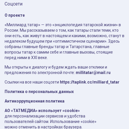
Соцсети
О проекте
«Миллиард.татар» — это «энциклопедия татарской жизни» в
России. Мы рассказываем о том, как татары стали теми, кто
они есть, как живут в настоящем и какими, возможно, станут в
недалеком будущем при «оптимистичном сценарии». Здесь
собраны главные бренды татар и Татарстана, главные
вопросы татар к самим себе и главные вызовы, стоящие
перед ними в XXI веке.
Мы открыты к диалогу и будем ждать ваши отклики и
предложения по электронной почте:
millitatar@mail.ru
Ссылки на все наши соцсети
https://taplink.cc/milliard_tatar
Политика о персональных данных
Антикоррупционная политика
АО «ТАТМЕДИА» использует «cookie»
для персонализации сервисов и удобства
пользователей сайтом. Использование «cookie»
можно отменить в настройках браузера.