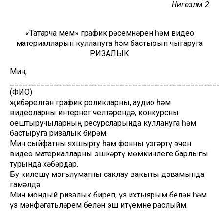
Нигезләмә 2
«Татарча мем» график рәсемнәрен һәм видео
материалларын куллануга һәм бастырып чыгаруга
РИЗАЛЫК
Мин,
________________________________________________
(ФИО)
җибәрелгән график роликларны, аудио һәм
видеоларны интернет челтәрендә, конкурсны
оештыручыларның ресурсларында куллануга һәм
бастыруга ризалык бирәм.
Мин сыйфатны яхшырту һәм фонны үзгәртү өчен
видео материалларны эшкәртү мөмкинлеге барлыгы
турында хәбәрдар.
Бу килешү мәгълүматны саклау вакыты дәвамында
гамәлдә.
Мин мондый ризалык биреп, үз ихтыярым белән һәм
үз мәнфәгатьләрем белән эш итүемне раслыйм.