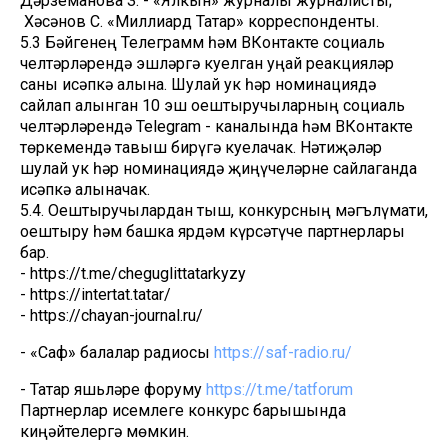
Дәрземанова З. - «Ялкын» журналы журналисты;
Хәсәнов С. «Миллиард Татар» корреспонденты.
5.3 Бәйгенең Телеграмм һәм ВКонтакте социаль
челтәрләрендә эшләргә куелган уңай реакцияләр
саны исәпкә алына. Шулай ук һәр номинациядә
сайлап алынган 10 эш оештыручыларның социаль
челтәрләрендә Telegram - каналында һәм ВКонтакте
төркемендә тавыш бирүгә куелачак. Нәтиҗәләр
шулай ук һәр номинациядә җиңүчеләрне сайлаганда
исәпкә алыначак.
5.4. Оештыручылардан тыш, конкурсның мәгълүмати,
оештыру һәм башка ярдәм күрсәтүче партнерлары
бар.
- https://t.me/cheguglittatarkyzy
- https://intertat.tatar/
- https://chayan-journal.ru/
- «Саф» балалар радиосы
https://saf-radio.ru/
- Татар яшьләре форуму
https://t.me/tatforum
Партнерлар исемлеге конкурс барышында
киңәйтелергә мөмкин.