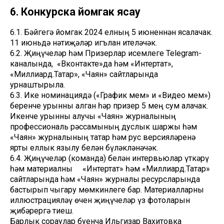
6. Конкурска йомгак ясау
6.1. Бәйгегә йомгак 2024 елның 5 июненнән ясалачак.
11 июньдә нәтиҗәләр игълан ителәчәк.
6.2. Җиңүчеләр һәм Призерлар исемлеге Telegram-
каналында, «Вконтакте»да һәм «Интертат»,
«Миллиард.Татар», «Чаян» сайтларында
урнаштырыла.
6.3. Ике номинациядә («График мем» и «Видео мем»)
беренче урынны алган һәр призер 5 мең сум алачак.
Икенче урынны алучы «Чаян» журналының
профессиональ рәссамының дуслык шаржы һәм
«Чаян» журналының татар һәм рус версияләренә
ярты еллык язылу белән бүләкләнәчәк.
6.4. Җиңүчеләр (команда) белән интервьюлар үткәрү
һәм материалны «Интертат» һәм «Миллиард.Татар»
сайтларында һәм «Чаян» журналы ресурсларында
бастырып чыгару мөмкинлеге бар. Материалларны
иллюстрацияләү өчен җиңүчеләр үз фотоларын
җибәрергә тиеш.
Барлык сораулар буенча Ильгизар Вахитовка