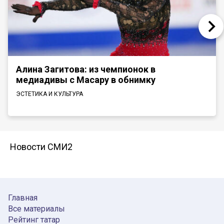
Алина Загитова: из чемпионок в
медиадивы с Масару в обнимку
ЭСТЕТИКА И КУЛЬТУРА
Новости СМИ2
Главная
Все материалы
Рейтинг татар