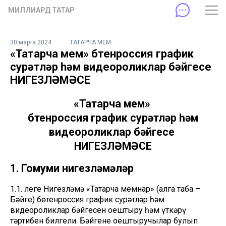
МИЛЛИАРД ТАТАР
30 марта 2024
ТАТАРЧА МЕМ
«Татарча мем» бөтенроссия график
сурәтләр һәм видеороликлар бәйгесе
НИГЕЗЛӘМӘСЕ
«Татарча мем»
бөтенроссия график сурәтләр һәм
видеороликлар бәйгесе
НИГЕЗЛӘМӘСЕ
1. Гомуми нигезләмәләр
1.1. Әлеге Нигезләмә «Татарча мемнар» (алга таба –
Бәйге) бөтенроссия график сурәтләр һәм
видеороликлар бәйгесен оештыру һәм үткәрү
тәртибен билгели. Бәйгене оештыручылар булып