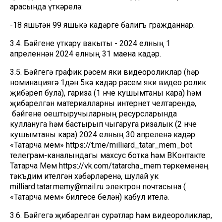
арасында үткәрелә:
-18 яшьтән 99 яшькә кадәрге балигъ гражданнар.
3.4. Бәйгене үткәрү вакыты - 2024 елның 1
апреленнән 2024 елның 31 маена кадәр.
3.5. Бәйгегә график рәсем яки видеороликлар (һәр
номинациягә 1дән 5кә кадәр рәсем яки видео ролик
җибәреп була), гариза (1 нче кушымтаны кара) һәм
җибәрелгән материалларны интернет челтәрендә,
бәйгене оештыручыларның ресурсларында
куллануга һәм бастырып чыгаруга ризалык (2 нче
кушымтаны кара) 2024 елның 30 апреленә кадәр
«Татарча мем» https://t.me/milliard_tatar_mem_bot
телеграм-каналындагы махсус ботка һәм ВКонтакте
Татарча Мем https://vk.com/tatarcha_mem төркеменең
тәкъдим ителгән хәбәрләренә, шулай ук
milliard.tatar.memy@mail.ru электрон почтасына (
«Татарча мем» билгесе белән) кабул ителә.
3.6. Бәйгегә җибәрелгән сурәтләр һәм видеороликлар,