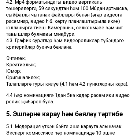
4.2. Mp4 форматындагы видео вертикаль
төшерелергә, 59 секундтан һәм 100 Мбдан артмаска,
сыйфатлы чыганак файллары белән (әгәр видеога
рәсемнәр, видео һ.б. кертү планлаштырыла икән)
юлланырга тиеш. Камераның селкенмәве һәм чит
тавышлар булмавы мәҗбүри.
4.3. График сурәтләр һәм видеороликлар түбәндәге
критерийлар буенча бәяләнә:
Эчтәлек;
Креативлык;
Юмор;
Оригинальлек;
Таләпләргә туры килүе (4.1 һәм 4.2 пунктларны кара).
4.4 Һәр номинациягә 1дән 5кә кадәр рәсем яки видео
ролик җибәреп була.
5. Эшләрне карау һәм бәяләү тәртибе
5.1. Модерация үткән бәйге эше карауга алыначак.
Эксперт комиссиясе һәр номинациядә 10 эшне