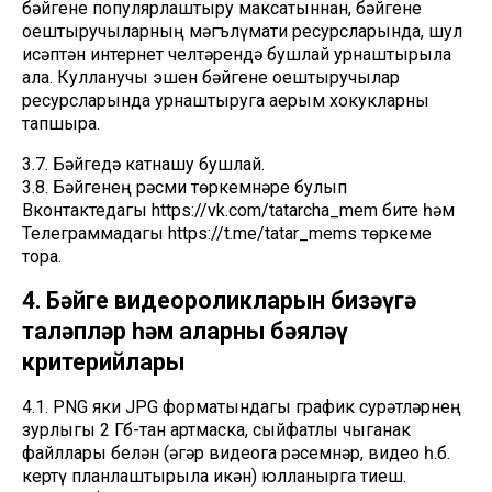
бәйгене популярлаштыру максатыннан, бәйгене
оештыручыларның мәгълүмати ресурсларында, шул
исәптән интернет челтәрендә бушлай урнаштырыла
ала. Кулланучы эшен бәйгене оештыручылар
ресурсларында урнаштыруга аерым хокукларны
тапшыра.
3.7. Бәйгедә катнашу бушлай.
3.8. Бәйгенең рәсми төркемнәре булып
Вконтактедагы https://vk.com/tatarcha_mem бите һәм
Телеграммадагы https://t.me/tatar_mems төркеме
тора.
4. Бәйге видеороликларын бизәүгә
таләпләр һәм аларны бәяләү
критерийлары
4.1. PNG яки JPG форматындагы график сурәтләрнең
зурлыгы 2 Гб-тан артмаска, сыйфатлы чыганак
файллары белән (әгәр видеога рәсемнәр, видео һ.б.
кертү планлаштырыла икән) юлланырга тиеш.