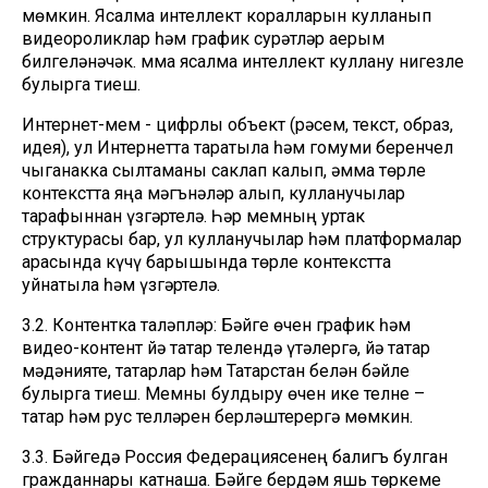
мөмкин. Ясалма интеллект коралларын кулланып
видеороликлар һәм график сурәтләр аерым
билгеләнәчәк. Әмма ясалма интеллект куллану нигезле
булырга тиеш.
Интернет-мем - цифрлы объект (рәсем, текст, образ,
идея), ул Интернетта таратыла һәм гомуми беренчел
чыганакка сылтаманы саклап калып, әмма төрле
контекстта яңа мәгънәләр алып, кулланучылар
тарафыннан үзгәртелә. Һәр мемның уртак
структурасы бар, ул кулланучылар һәм платформалар
арасында күчү барышында төрле контекстта
уйнатыла һәм үзгәртелә.
3.2. Контентка таләпләр: Бәйге өчен график һәм
видео-контент йә татар телендә үтәлергә, йә татар
мәдәнияте, татарлар һәм Татарстан белән бәйле
булырга тиеш. Мемны булдыру өчен ике телне –
татар һәм рус телләрен берләштерергә мөмкин.
3.3. Бәйгедә Россия Федерациясенең балигъ булган
гражданнары катнаша. Бәйге бердәм яшь төркеме