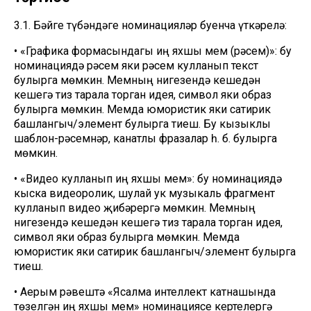
3.1. Бәйге түбәндәге номинацияләр буенча үткәрелә:
• «Графика формасындагы иң яхшы мем (рәсем)»: бу
номинациядә рәсем яки рәсем кулланып текст
булырга мөмкин. Мемның нигезендә кешедән
кешегә тиз тарала торган идея, символ яки образ
булырга мөмкин. Мемда юмористик яки сатирик
башлангыч/элемент булырга тиеш. Бу кызыклы
шаблон-рәсемнәр, канатлы фразалар һ. б. булырга
мөмкин.
• «Видео кулланып иң яхшы мем»: бу номинациядә
кыска видеоролик, шулай ук музыкаль фрагмент
кулланып видео җибәрергә мөмкин. Мемның
нигезендә кешедән кешегә тиз тарала торган идея,
символ яки образ булырга мөмкин. Мемда
юмористик яки сатирик башлангыч/элемент булырга
тиеш.
• Аерым рәвештә «Ясалма интеллект катнашында
төзелгән иң яхшы мем» номинациясе кертелергә