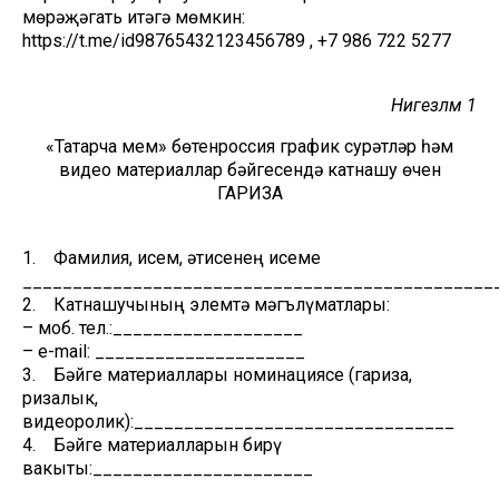
мөрәҗәгать итәгә мөмкин:
https://t.me/id98765432123456789 , +7 986 722 5277
Нигезләмә 1
«Татарча мем» бөтенроссия график сурәтләр һәм
видео материаллар бәйгесендә катнашу өчен
ГАРИЗА
1. Фамилия, исем, әтисенең исеме
_______________________________________________
2. Катнашучының элемтә мәгълүматлары:
– моб. тел.:___________________
– е-mail: _____________________
3. Бәйге материаллары номинациясе (гариза,
ризалык,
видеоролик):________________________________
4. Бәйге материалларын бирү
вакыты:______________________