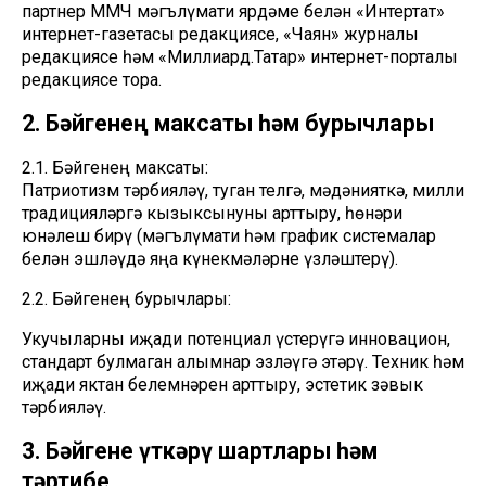
партнер ММЧ мәгълүмати ярдәме белән «Интертат»
интернет-газетасы редакциясе, «Чаян» журналы
редакциясе һәм «Миллиард.Татар» интернет-порталы
редакциясе тора.
2. Бәйгенең максаты һәм бурычлары
2.1. Бәйгенең максаты:
Патриотизм тәрбияләү, туган телгә, мәдәнияткә, милли
традицияләргә кызыксынуны арттыру, һөнәри
юнәлеш бирү (мәгълүмати һәм график системалар
белән эшләүдә яңа күнекмәләрне үзләштерү).
2.2. Бәйгенең бурычлары:
Укучыларны иҗади потенциал үстерүгә инновацион,
стандарт булмаган алымнар эзләүгә этәрү. Техник һәм
иҗади яктан белемнәрен арттыру, эстетик зәвык
тәрбияләү.
3. Бәйгене үткәрү шартлары һәм
тәртибе