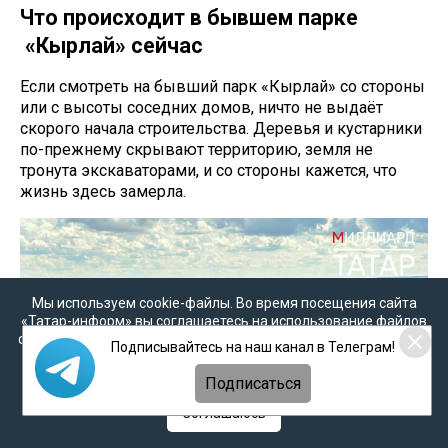
Что происходит в бывшем парке
«Кырлай» сейчас
Если смотреть на бывший парк «Кырлай» со стороны
или с высоты соседних домов, ничто не выдаёт
скорого начала строительства. Деревья и кустарники
по-прежнему скрывают территорию, земля не
тронута экскаваторами, и со стороны кажется, что
жизнь здесь замерла.
Мы используем cookie-файлы. Во время посещения сайта
«Татар-информ» вы соглашаетесь на использование файлов
cookie в соответствии с настоящим уведомлением, согласием
Подписывайтесь на наш канал в Телеграм!
на
обработку персональных данных
,
Политикой о
персональных данных
и
Политикой конфиденциальности
Подписаться
Соглашаюсь