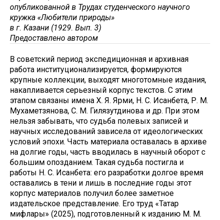
опубликованной в Трудах студенческого научного
кружка «Любители природы»
в г. Казани (1929. Вып. 3)
Предоставлено автором
В советский период экспедиционная и архивная
работа институционализируется, формируются
крупные коллекции, выходят многотомные издания,
накапливается серьезный корпус текстов. С этим
этапом связаны имена Х. Я. Ярми, Н. С. Исанбета, Р. М.
Мухаметзянова, С. М. Гилязутдинова и др. При этом
нельзя забывать, что судьба полевых записей и
научных исследований зависела от идеологических
условий эпохи. Часть материала оставалась в архиве
на долгие годы, часть вводилась в научный оборот с
большим опозданием. Такая судьба постигла и
работы Н. С. Исанбета: его разработки долгое время
оставались в тени и лишь в последние годы этот
корпус материалов получил более заметное
издательское представление. Его труд «Татар
мифлары» (2025), подготовленный к изданию М. М.