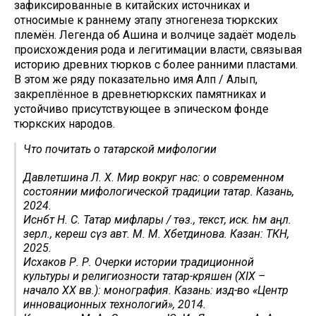
зафиксированные в китайских источниках и
относимые к раннему этапу этногенеза тюркских
племён. Легенда об Ашина и волчице задаёт модель
происхождения рода и легитимации власти, связывая
историю древних тюрков с более ранними пластами.
В этом же ряду показательно имя Алп / Алып,
закреплённое в древнетюркских памятниках и
устойчиво присутствующее в эпическом фонде
тюркских народов.
Что почитать о татарской мифологии
Давлетшина Л. Х. Мир вокруг нас: о современном
состоянии мифологической традиции татар. Казань,
2024.
Исәнбәт Н. С. Татар мифлары / төз., текст, иск. һәм аңл.
әзерл., кереш сүз авт. М. М. Хәбетдинова. Казан: ТКН,
2025.
Исхаков Р. Р. Очерки истории традиционной
культуры и религиозности татар-кряшен (XIX –
начало ХХ вв.): монография. Казань: изд-во «Центр
инновационных технологий», 2014.