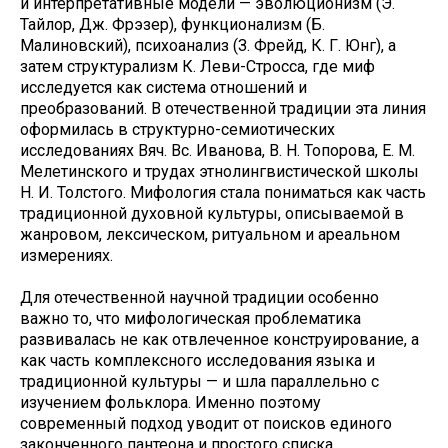
и интерпретативные модели — эволюционизм (Э.
Тайлор, Дж. Фрэзер), функционализм (Б.
Малиновский), психоанализ (З. Фрейд, К. Г. Юнг), а
затем структурализм К. Леви-Стросса, где миф
исследуется как система отношений и
преобразований. В отечественной традиции эта линия
оформилась в структурно-семиотических
исследованиях Вяч. Вс. Иванова, В. Н. Топорова, Е. М.
Мелетинского и трудах этнолингвистической школы
Н. И. Толстого. Мифология стала пониматься как часть
традиционной духовной культуры, описываемой в
жанровом, лексическом, ритуальном и ареальном
измерениях.
Для отечественной научной традиции особенно
важно то, что мифологическая проблематика
развивалась не как отвлеченное конструирование, а
как часть комплексного исследования языка и
традиционной культуры — и шла параллельно с
изучением фольклора. Именно поэтому
современный подход уводит от поисков единого
законченного пантеона и простого списка