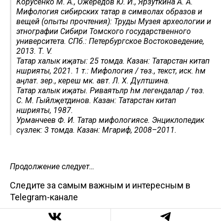
Корусенко М. А., Ожередов Ю. И., Ярзуткина А. А.
Мифология сибирских татар в символах образов и
вещей (опыты прочтения): Труды Музея археологии и
этнографии Сибири Томского государственного
университета. СПб.: Петербургское Востоковедение,
2013. Т. V.
Татар халык иҗаты: 25 томда. Казан: Татарстан китап
нәшрияты, 2021. 1 т.: Мифология / төз., текст, иск. һәм
аңлат. әзер., кереш мәк. авт. Л. Х. Дәүләтшина.
Татар халык иҗаты. Риваятьләр һәм легендалар / төз.
С. М. Гыйләҗетдинов. Казан: Татарстан китап
нәшрияты, 1987.
Урманчеев Ф. И. Татар мифологиясе. Энциклопедик
сүзлек: 3 томда. Казан: Мәгариф, 2008–2011.
Продолжение следует…
Следите за самым важным и интересным в
Telegram-канале