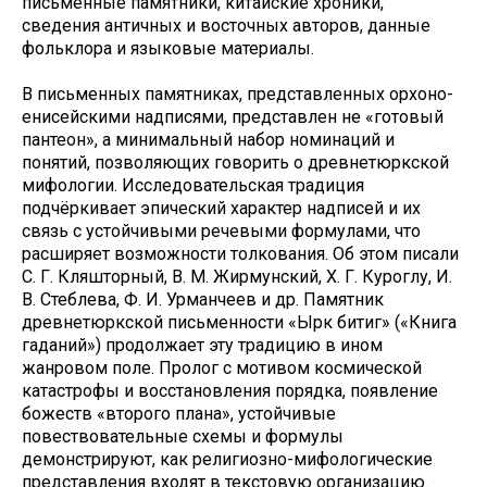
письменные памятники, китайские хроники,
сведения античных и восточных авторов, данные
фольклора и языковые материалы.
В письменных памятниках, представленных орхоно-
енисейскими надписями, представлен не «готовый
пантеон», а минимальный набор номинаций и
понятий, позволяющих говорить о древнетюркской
мифологии. Исследовательская традиция
подчёркивает эпический характер надписей и их
связь с устойчивыми речевыми формулами, что
расширяет возможности толкования. Об этом писали
С. Г. Кляшторный, В. М. Жирмунский, Х. Г. Куроглу, И.
В. Стеблева, Ф. И. Урманчеев и др. Памятник
древнетюркской письменности «Ырк битиг» («Книга
гаданий») продолжает эту традицию в ином
жанровом поле. Пролог с мотивом космической
катастрофы и восстановления порядка, появление
божеств «второго плана», устойчивые
повествовательные схемы и формулы
демонстрируют, как религиозно-мифологические
представления входят в текстовую организацию.