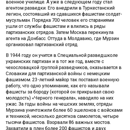
военное училище. А уже в следующем году стал
агентом разведки. Его внедрили в Туркестанский
легион, состоявший из сдавшихся фашистам солдат-
мусульман. Порядка 700 человек его стараниями
ушли от службы фашистам и влились в ряды
партизанских отрядов. Затем Москва перекинула
агента на Донбасс. Оттуда в Молдавию, где Мурзин
организовал партизанский отряд.
В 1944 году он учится в Специальной разведшколе
украинских партизан и в тот же год, вместе с
чехословацкой группой разведчиков, оказывается в
Словакии для партизанской войны с немецким
фашизмом. 23-летний майор так поставил военную
работу, что одно упоминание, как его называли
фашисты за бороду (которой он прикрывал свою
молодость) «Черного генерала», наводило на них
ужас. За годы войны на чешских землях, отряды
Мурзина уничтожили более 60 эшелонов с войсками
и техникой, несколько десятков самолетов, четыре
тысячи фашистов. Взорвали 86 важных мостов.
Захватили в плен более 200 фашистов и двух