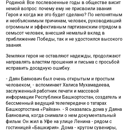
Родиной. Все послевоенные годы в обществе висит
немой вопрос: почему ему не присвоили звания
Героя и когда же это будет сделано? По непонятным
и необъяснимым причинам, человек, руководивший
огромным и эффективным партизанским отрядом в
семьсот человек, внесший немалый вклад в
приближение Победы, так и не удостоился высокого
звания.
Земляки героя не оставляют надежды, продолжают
направлять властям прошения и письма с просьбой
исправить досадную ошибку.
- Даян Баянович был очень открытым и простым
человеком¸ - вспоминает Халиса Мухамадеева,
заслуженный работник печати и массовой
информации Республики Башкортостан, создатель и
бессменный ведущий телепередачи о татарах
Башкортостана «Райхан». - Я оказалась дома у Даяна
Баяновича, когда снимали о нем документальный
фильм. Он жил в Уфе на улице Ленина - рядом с
гостиницей «Башкирия». Дома - кругом сувениры,