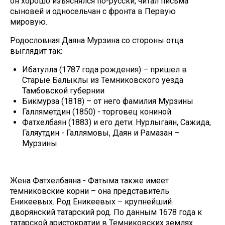
он хорошо изъяснялся по-русски, читал письма
сыновей и односельчан с фронта в Первую
мировую.
Родословная Даяна Мурзина со стороны отца
выглядит так:
Ибатулла (1787 года рождения) – пришел в
Старые Балыклы из Темниковского уезда
Тамбовской губернии
Бикмурза (1818) – от него фамилия Мурзины
Галляметдин (1850) - торговец кониной
Фатхелбаян (1883) и его дети: Нурлыгаян, Сажида,
Галяутдин - Галлямовы, Даян и Рамазан –
Мурзины.
Жена Фатхелбаяна - Фатыма также имеет
темниковские корни – она представитель
Еникеевых. Род Еникеевых – крупнейший
дворянский татарский род. По данным 1678 года к
татарской аристократии в Темниковских землях