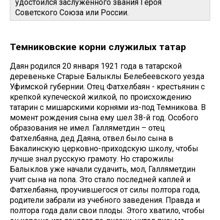
удостоился заслуженного звания Героя
Советского Союза или России.
Темниковские корни служилых татар
Даян родился 20 января 1921 года в татарской
деревеньке Старые Балыклы Белебеевского уезда
Уфимской губернии. Отец Фатхелбаян - крестьянин с
крепкой купеческой жилкой, по происхождению
татарин с мишарскими корнями из-под Темникова. В
момент рождения сына ему шел 38-й год. Особого
образования не имел. Галляметдин – отец
Фатхелбаяна, дед Даяна, отвел было сына в
Бакалинскую церковно-приходскую школу, чтобы
лучше знал русскую грамоту. Но старожилы
Балыклов уже начали судачить, мол, Галляметдин
учит сына на попа. Это стало последней каплей и
Фатхелбаяна, проучившегося от силы полтора года,
родители забрали из учебного заведения. Правда и
полтора года дали свои плоды. Этого хватило, чтобы