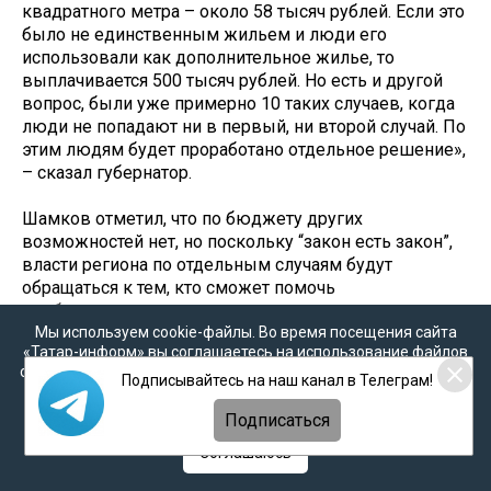
квадратного метра – около 58 тысяч рублей. Если это
было не единственным жильем и люди его
использовали как дополнительное жилье, то
выплачивается 500 тысяч рублей. Но есть и другой
вопрос, были уже примерно 10 таких случаев, когда
люди не попадают ни в первый, ни второй случай. По
этим людям будет проработано отдельное решение»,
– сказал губернатор.
Шамков отметил, что по бюджету других
возможностей нет, но поскольку “закон есть закон”,
власти региона по отдельным случаям будут
обращаться к тем, кто сможет помочь
внебюджетными деньгами.
Мы используем cookie-файлы. Во время посещения сайта
«Татар-информ» вы соглашаетесь на использование файлов
По словам губернатора, фельдшерско-акушерский
cookie в соответствии с настоящим уведомлением, согласием
пункт будет построен без проведения прямого
Подписывайтесь на наш канал в Телеграм!
на
обработку персональных данных
,
Политикой о
договора купли-продажи, соглашение по нему будет
персональных данных
и
Политикой конфиденциальности
Подписаться
сегодня-завтра. «Эту ситуацию максимально будем
держать на контроле», заявил глава региона.
Соглашаюсь