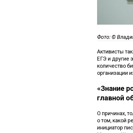
Фото: © Влади
Активисты та
ЕГЭ и другие 
количество би
организации и
«Знание р
главной о
О причинах, т
о том, какой 
инициатор пис