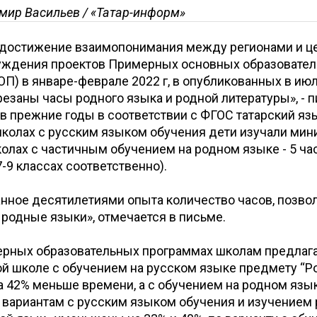
мир Васильев / «Татар-информ»
 достижение взаимопонимания между регионами и ц
уждения проектов Примерных основных образовате
П) в январе-феврале 2022 г, в опубликованных в ию
езаны часы родного языка и родной литературы», - п
 в прежние годы в соответствии с ФГОС татарский яз
школах с русским языком обучения дети изучали мин
колах с частичным обучением на родном языке - 5 час
7-9 классах соответственно).
нное десятилетиями опыта количество часов, позво
ь родные языки», отмечается в письме.
ерных образовательных программах школам предлага
ой школе с обучением на русском языке предмету “Р
 42% меньше времени, а с обучением на родном язык
о вариантам с русским языком обучения и изучением