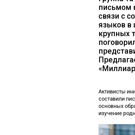
письмом к
связи с 
языков в
крупных т
поговорил
представ
Предлага
«Миллиар
Активисты ини
составили пис
основных обра
изучение род