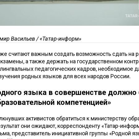
мир Васильев / «Татар-информ»
кже считают важным создать возможность сдать на 
экзамены, а также держать на государственном конт
лингвальных педагогических кадров, необходимое д
зучения родных языков для всех народов России.
одного языка в совершенстве должно
бразовательной компетенцией»
олкнувших активистов обратиться к министерству обр
результат они ожидают, корреспонденту «Татар-инфор
ьма, представитель инициативной группы «Родной яз