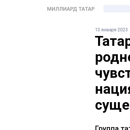
МИЛЛИАРД ТАТАР
13 января 2023
Тата
родн
чувс
наци
суще
Группа та