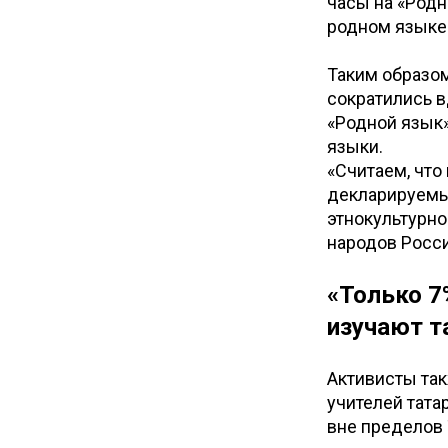
часы на «Родн
родном языке 
Таким образом
сократились в
«Родной язык
языки.
«Считаем, что
декларируемы
этнокультурно
народов Росси
«Только 7
изучают т
Активисты так
учителей тата
вне пределов 