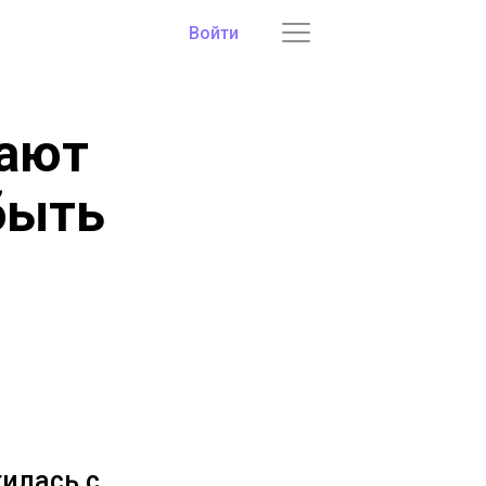
Войти
вают
быть
илась с