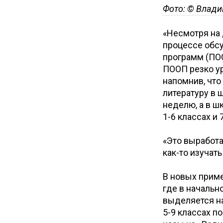
Фото: © Влади
«Несмотря на
процессе обс
программ (ПОО
ПООП резко ур
напомнив, что
литературу в 
неделю, а в ш
1-6 классах и 
«Это выработа
как-то изучат
В новых прим
где в начальн
выделяется на
5-9 классах п