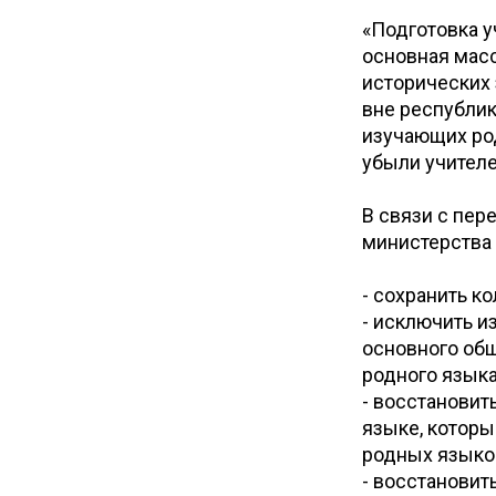
«Подготовка у
основная масс
исторических 
вне республик
изучающих род
убыли учителе
В связи с пер
министерства 
- сохранить к
- исключить и
основного об
родного языка
- восстановит
языке, которы
родных языко
- восстановит