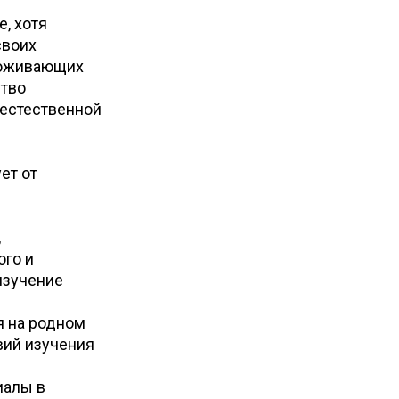
е, хотя
своих
проживающих
ство
 естественной
ет от
,
ого и
изучение
я на родном
вий изучения
иалы в