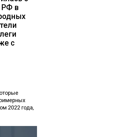
 РФ в
 родных
ители
ллеги
же с
которые
 Примерных
м 2022 года,