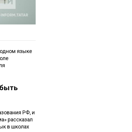
родном языке
роле
ля
 быть
азования РФ, и
ма» рассказал
ык в школах