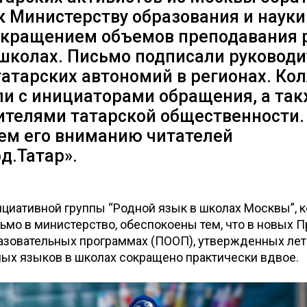
 Министерству образования и науки
сокращением объемов преподавания
 школах. Письмо подписали руковод
атарских автономий в регионах. Ко
и с инициаторами обращения, а так
ителями татарской общественности.
ем его вниманию читателей
д.Татар».
циативной группы “Родной язык в школах Москвы”, 
ьмо в министерство, обеспокоены тем, что в новых
зовательных программах (ПООП), утвержденных лето
ных языков в школах сокращено практически вдвое.