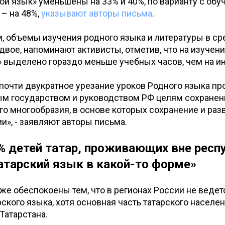
ой язык» уменьшены на 33% и 40%, по варианту с обу
– на 48%,
указывают авторы письма
.
, объемы изучения родного языка и литературы в с
двое, напоминают активисты, отметив, что на изучен
» выделено гораздо меньше учебных часов, чем на и
 почти двукратное урезание уроков Родного языка пр
м государством и руководством РФ целям сохранен
го многообразия, в основе которых сохранение и раз
и», - заявляют авторы письма.
% детей татар, проживающих вне респ
атарский язык в какой-то форме»
же обеспокоены тем, что в регионах России не ведет
рского языка, хотя основная часть татарского населе
Татарстана.