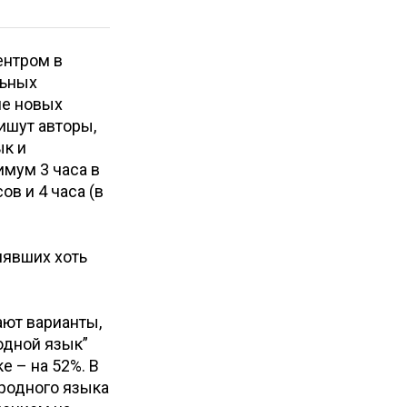
ентром в
льных
ле новых
ишут авторы,
ык и
имум 3 часа в
ов и 4 часа (в
лявших хоть
ют варианты,
одной язык”
е – на 52%. В
 родного языка