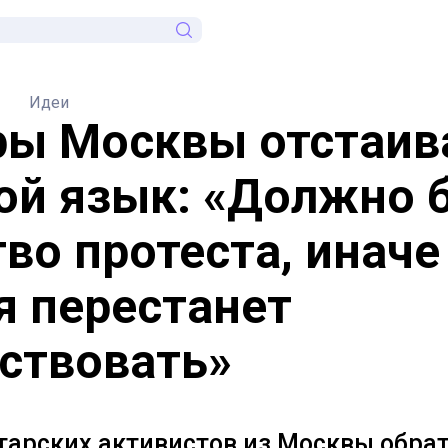
Идеи
ры Москвы отстаи
ой язык: «Должно 
тво протеста, иначе
я перестанет
ствовать»
тарских активистов из Москвы обрат