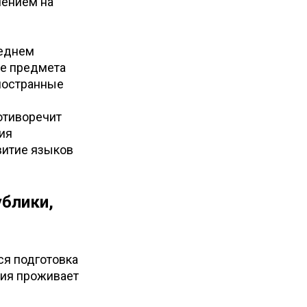
чением на
реднем
ие предмета
ностранные
отиворечит
ия
витие языков
ублики,
ся подготовка
ния проживает