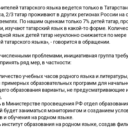
чителей татарского языка ведется только в Татарстан
а, 2/3 татар проживают в других регионах России на 
землях. По нашим оценкам только 7% детей татар, 
и, изучают татарский язык в какой-то форме. Количе
ной язык детей татар неуклонно снижается по мере
й татарского языка», - говорится в обращении.
ечисленными проблемами, инициативная группа требу
принять ряд мер, в частности:
оличество учебных часов родного языка и литературы
з примерных образовательных программ для начальн
щего образования варианты, не предусматривающие 
,
ь в Министерстве просвещения РФ отдел образовани
й будет заниматься мониторингом и созданием усло
в и обучения на родном языке.
ь институт образования на родном языке, создав фил