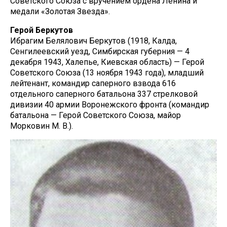
Советского Союза с вручением ордена Ленина и
медали «Золотая Звезда».
Герой Беркутов
Ибрагим Белялович Беркутов (1918, Калда,
Сенгилеевский уезд, Симбирская губерния — 4
декабря 1943, Халепье, Киевская область) — Герой
Советского Союза (13 ноября 1943 года), младший
лейтенант, командир саперного взвода 616
отдельного саперного батальона 337 стрелковой
дивизии 40 армии Воронежского фронта (командир
батальона — Герой Советского Союза, майор
Морковин М. В.).