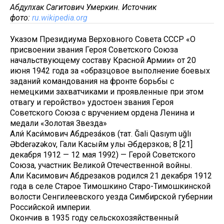
Абдулхак Сагитович Умеркин. Источник
фото:
ru.wikipedia.org
Указом Президиума Верховного Совета СССР «О
присвоении звания Героя Советского Союза
начальствующему составу Красной Армии» от 20
июня 1942 года за «образцовое выполнение боевых
заданий командования на фронте борьбы с
немецкими захватчиками и проявленные при этом
отвагу и геройство» удостоен звания Героя
Советского Союза с вручением ордена Ленина и
медали «Золотая Звезда»
Али́ Каси́мович Абдреза́ков (тат. Ğali Qasıym uğlı
Əbderəzəkov, Гали Касыйм улы Әбдерәзәков; 8 [21]
декабря 1912 — 12 мая 1992) — Герой Советского
Союза, участник Великой Отечественной войны.
Али Касимович Абдрезаков родился 21 декабря 1912
года в селе Старое Тимошкино Старо-Тимошкинской
волости Сенгилеевского уезда Симбирской губернии
Российской империи.
Окончив в 1935 году сельскохозяйственный