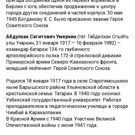
бригада Богданова одной из первых ворвалась в
Берлин с юга, обеспечив продвижение к центру
города других соединений и частей корпуса. 30 мая
1945 Богданову Х. С. было присвоено звание Героя
Советского Союза.
Абдулхак Сагитович Умеркин
(тат. Габделхак Сәгыйть
улы Үмәркин, 31 января 1917 — 16 февраля 1982) —
командир батареи 134-го гаубичного
артиллерийского полка 172-й стрелковой дивизии
Приморской армии Северо-Кавказского фронта,
младший лейтенант. Герой Советского Союза.
Родился 18 января 1917 года в селе Старотимошкино
ныне Барышского района Ульяновской области в
крестьянской семье. Татарин. В 1940 году окончил
Узбекский государственный университет. Работал
преподавателем в педагогическом училище в городе
Чимбай в Каракалпакии.
В Красной Армии с 1940 года. Участник Великой
Отечественной войны с июня 1941 года.