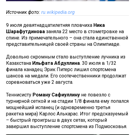
Источник фото:
ru.wikipedia.org
9 июля девятнадцатилетняя пловчиха
Ника
Шарафутдинова
заняла 22 место в стометровке на
спине. Из примечательного – она стала единственной
представительницей своей страны на Олимпиаде.
Довольно скромным стало выступление лучника из
Казахстана
Ильфата Абдуллина
. 30 июля в 1/32
финала канадец Эрик Питерс лишил спортсмена
шансов на медали. Его соотечественники продолжат
соревноваться уже 2 августа.
Теннисисту
Роману Сафиуллину
не повезло с
турнирной сеткой и на стадии 1/8 финала ему попался
мощнейший испанец (и одновременно третья
ракетка мира) Карлос Алькарас. Итог предсказуемый
– быстрый проигрыш в двух сетах, который
завершил выступление спортсмена из Подмосковья.