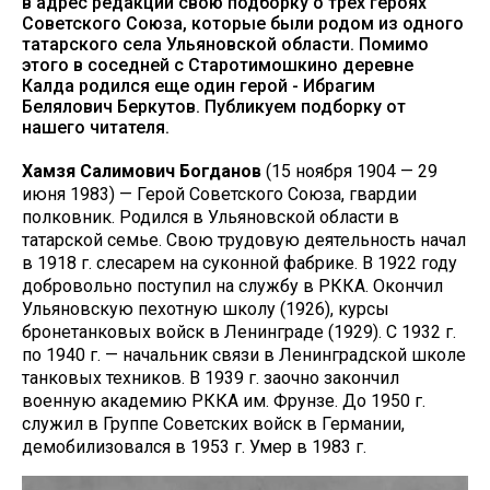
в адрес редакции свою подборку о трех героях
Советского Союза, которые были родом из одного
татарского села Ульяновской области. Помимо
этого в соседней с Старотимошкино деревне
Калда родился еще один герой - Ибрагим
Белялович Беркутов. Публикуем подборку от
нашего читателя.
Хамзя Салимович Богданов
(15 ноября 1904 — 29
июня 1983) — Герой Советского Союза, гвардии
полковник. Родился в Ульяновской области в
татарской семье. Свою трудовую деятельность начал
в 1918 г. слесарем на суконной фабрике. В 1922 году
добровольно поступил на службу в РККА. Окончил
Ульяновскую пехотную школу (1926), курсы
бронетанковых войск в Ленинграде (1929). С 1932 г.
по 1940 г. — начальник связи в Ленинградской школе
танковых техников. В 1939 г. заочно закончил
военную академию РККА им. Фрунзе. До 1950 г.
служил в Группе Советских войск в Германии,
демобилизовался в 1953 г. Умер в 1983 г.