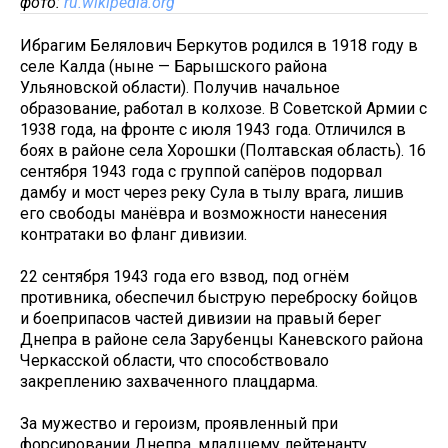
фото:
ru.wikipedia.org
Ибрагим Белялович Беркутов родился в 1918 году в
селе Калда (ныне — Барышского района
Ульяновской области). Получив начальное
образование, работал в колхозе. В Советской Армии с
1938 года, на фронте с июля 1943 года. Отличился в
боях в районе села Хорошки (Полтавская область). 16
сентября 1943 года с группой сапёров подорвал
дамбу и мост через реку Сула в тылу врага, лишив
его свободы манёвра и возможности нанесения
контратаки во фланг дивизии.
22 сентября 1943 года его взвод, под огнём
противника, обеспечил быструю переброску бойцов
и боеприпасов частей дивизии на правый берег
Днепра в районе села Зарубенцы Каневского района
Черкасской области, что способствовало
закреплению захваченного плацдарма.
За мужество и героизм, проявленный при
форсировании Днепра, младшему лейтенанту