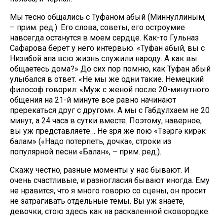
Мы тесно общались с Туфаном абый (Миннуллиным,
– прим. ред.). Его слова, советы, его остроумие
навсегда останутся в моем сердце. Как-то Гульназ
Сафарова берет у него интервью. «Туфан абый, вы с
Низибой апа всю жизнь служили народу. А как вы
общаетесь дома?» До сих пор помню, как Туфан абый
улыбался в ответ. «Не мы же одни такие. Немецкий
философ говорил: «Муж с женой после 20-минутного
общения на 21-й минуте все равно начинают
пререкаться друг с другом». А мы с Габдулхаем не 20
минут, а 24 часа в сутки вместе. Поэтому, наверное,
вы уж представляете… Не зря же пою «Түзәргә кирәк
балам» («Надо потерпеть, дочка», строки из
популярной песни «Балан», – прим. ред.).
Скажу честно, разные моменты у нас бывают. И
очень счастливые, и разногласия бывают иногда. Ему
не нравится, что я много говорю со сцены, он просит
не затрагивать отдельные темы. Вы уж знаете,
девочки, стою здесь как на раскаленной сковородке.