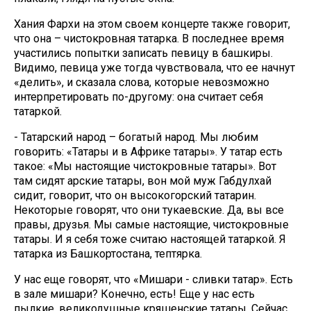
Хания Фархи на этом своем концерте также говорит,
что она – чистокровная татарка. В последнее время
участились попытки записать певицу в башкиры.
Видимо, певица уже тогда чувствовала, что ее начнут
«делить», и сказала слова, которые невозможно
интерпретировать по-другому: она считает себя
татаркой.
- Татарский народ – богатый народ. Мы любим
говорить: «Татары и в Африке татары». У татар есть
такое: «Мы настоящие чистокровные татары». Вот
там сидят арские татары, вон мой муж Габдулхай
сидит, говорит, что он высокогорский татарин.
Некоторые говорят, что они тукаевские. Да, вы все
правы, друзья. Мы самые настоящие, чистокровные
татары. И я себя тоже считаю настоящей татаркой. Я
татарка из Башкортостана, тептярка.
У нас еще говорят, что «Мишари - сливки татар». Есть
в зале мишари? Конечно, есть! Еще у нас есть
пылкие, великодушные кряшенские татары. Сейчас