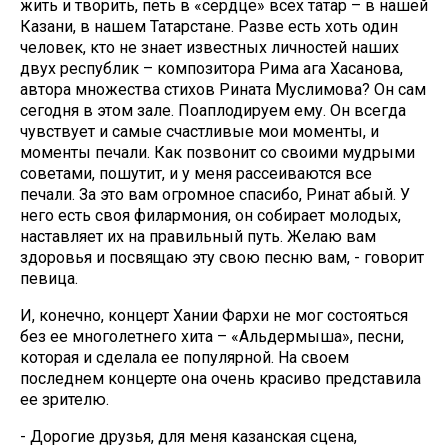
жить и творить, петь в «сердце» всех татар – в нашей
Казани, в нашем Татарстане. Разве есть хоть один
человек, кто не знает известных личностей наших
двух республик – композитора Рима ага Хасанова,
автора множества стихов Рината Муслимова? Он сам
сегодня в этом зале. Поаплодируем ему. Он всегда
чувствует и самые счастливые мои моменты, и
моменты печали. Как позвонит со своими мудрыми
советами, пошутит, и у меня рассеиваются все
печали. За это вам огромное спасибо, Ринат абый. У
него есть своя филармония, он собирает молодых,
наставляет их на правильный путь. Желаю вам
здоровья и посвящаю эту свою песню вам, - говорит
певица.
И, конечно, концерт Хании Фархи не мог состояться
без ее многолетнего хита – «Альдермыша», песни,
которая и сделала ее популярной. На своем
последнем концерте она очень красиво представила
ее зрителю.
- Дорогие друзья, для меня казанская сцена,