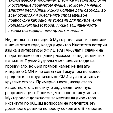
экологические проблемы. В той же Казани экология
и остальные параметры лучше. По моему мнению,
властям республики нужно больше дать свободы во
всех отраслях и обеспечить справедливое
правосудие как одно из условий для привлечения
нормальных инвесторов. Нужна защищенность
нашим незащищенным простым людям
Недовольство позицией Мухтарова власти проявили
в июне этого года, когда директор Института истории,
языка и литературы УФИЦ РАН Айбулат Псянчин на
оперативном совещании рассказал о недовольстве
им выше. Прямой угрозы увольнения тогда не
прозвучало, но был прямой намек не давать
интервью СМИ и не соваться. Тимур тем не менее
продолжил сотрудничать со СМИ и участвовать в
круглых столах. Примерно месяц назад стало
известно, что в институте задумали точечную
реорганизацию. Понимая, что просто так уволить
Мухтарова с должности заместителя директора
института по общим вопросам не получится, эту
должность решили попросту сократить. В качестве