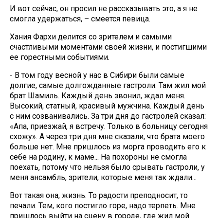
И вот сейчас, он просил не рассказывать это, а я не
смогла удержаться, – смеется певица.
Хания Фархи делится со зрителем и самыми
счастливыми моментами своей жизни, и постигшими
ее горестными событиями.
- В том году весной у нас в Сибири были самые
долгие, самые долгожданные гастроли. Там жил мой
брат Шамиль. Каждый день звонил, ждал меня.
Высокий, статный, красивый мужчина. Каждый день
с ним созванивались. За три дня до гастролей сказал:
«Апа, приезжай, я встречу. Только в больницу сегодня
схожу». А через три дня мне сказали, что брата моего
больше нет. Мне пришлось из морга проводить его к
себе на родину, к маме... На похороны не смогла
поехать, потому что нельзя было срывать гастроли, у
меня ансамбль, зрители, которые меня так ждали...
Вот такая она, жизнь. То радости преподносит, то
печали. Тем, кого постигло горе, надо терпеть. Мне
пришлось выйти на сцену в городе, где жил мой