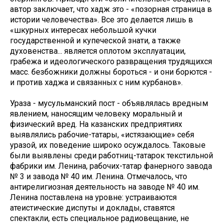
автор заключает, что хадж это - «позорная страница в
истории человечества». Все это делается лишь в
«шкурных интересах небольшой кучки
государственной и купеческой знати, а также
духовенства... является оплотом эксплуатации,
грабежа и идеологического развращения трудящихся
масс. безбожники должны бороться - и они борются -
и против хаджа и связанных с ним курбанов».
Ураза - мусульманский пост - объявлялась вредным
явлением, наносящим человеку моральный и
физический вред. На казанских предприятиях
выявлялись рабочие-татары, «истязающие» себя
уразой, их поведение широко осуждалось. Таковые
были выявлены среди работниц-татарок текстильной
фабрики им. Ленина, рабочих-татар фанерного завода
№ 3 и завода № 40 им. Ленина. Отмечалось, что
антирелигиозная деятельность на заводе № 40 им.
Ленина поставлена на уровне: устраиваются
атеистические диспуты и доклады, ставятся
спектакли, есть специальное радиовещание, не