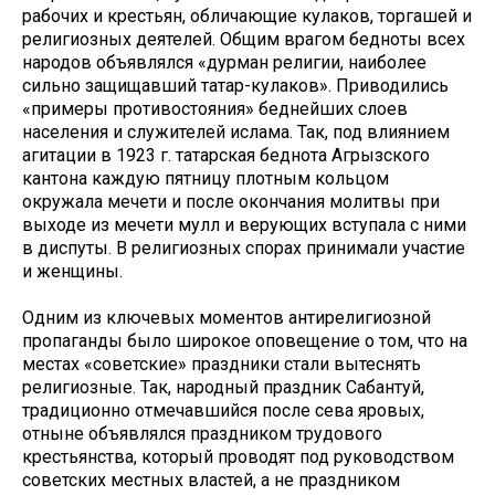
рабочих и крестьян, обличающие кулаков, торгашей и
религиозных деятелей. Общим врагом бедноты всех
народов объявлялся «дурман религии, наиболее
сильно защищавший татар-кулаков». Приводились
«примеры противостояния» беднейших слоев
населения и служителей ислама. Так, под влиянием
агитации в 1923 г. татарская беднота Агрызского
кантона каждую пятницу плотным кольцом
окружала мечети и после окончания молитвы при
выходе из мечети мулл и верующих вступала с ними
в диспуты. В религиозных спорах принимали участие
и женщины.
Одним из ключевых моментов антирелигиозной
пропаганды было широкое оповещение о том, что на
местах «советские» праздники стали вытеснять
религиозные. Так, народный праздник Сабантуй,
традиционно отмечавшийся после сева яровых,
отныне объявлялся праздником трудового
крестьянства, который проводят под руководством
советских местных властей, а не праздником