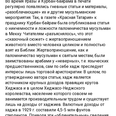
Во время Уразы и Курбан-байрама в печати
регулярно появлялись гневные статьи и материалы,
«разоблачающие» их и другие мусульманские
мероприятия. Так, в газете «Красная Татария» к
празднику Курбан-байрам была опубликована статья
о никчемности и ложности паломничества мусульман
в Мекку. Читателям «разъяснялось», что этот
«сказочный сюжет» с жертвоприношением
животного вместо человека целиком и полностью
взят из Библии. Жертвоприношение, как и
паломничество мусульман к святым местам, были
заимствованы арабами у «неверных», т.е. языческих
предшественников, сам по себе хадж преследует
интересы лишь торговой аристократии. В целом, по
утверждению автора статьи, хадж является
источником крупных доходов правящих кругов
Хиджаса и в целом Хиджасо-Неджского
королевства, население которого совсем не
занимается производительным трудом и существует
лишь на доходы от хаджиев. Валютные доходы от
хаджа в 1929 г. составили 4,5-5 млн фунтов
стерлингов. Приводя эти «обличительные» сведения,