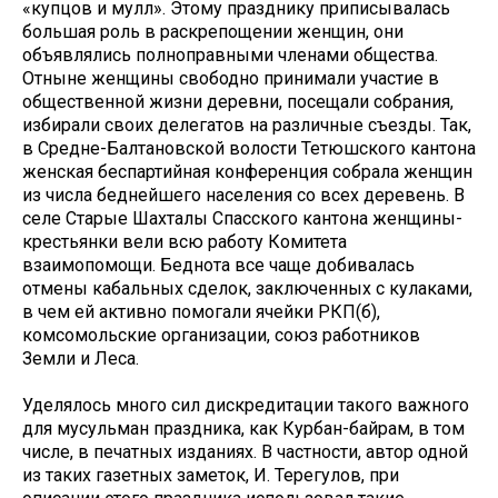
«купцов и мулл». Этому празднику приписывалась
большая роль в раскрепощении женщин, они
объявлялись полноправными членами общества.
Отныне женщины свободно принимали участие в
общественной жизни деревни, посещали собрания,
избирали своих делегатов на различные съезды. Так,
в Средне-Балтановской волости Тетюшского кантона
женская беспартийная конференция собрала женщин
из числа беднейшего населения со всех деревень. В
селе Старые Шахталы Спасского кантона женщины-
крестьянки вели всю работу Комитета
взаимопомощи. Беднота все чаще добивалась
отмены кабальных сделок, заключенных с кулаками,
в чем ей активно помогали ячейки РКП(б),
комсомольские организации, союз работников
Земли и Леса.
Уделялось много сил дискредитации такого важного
для мусульман праздника, как Курбан-байрам, в том
числе, в печатных изданиях. В частности, автор одной
из таких газетных заметок, И. Терегулов, при