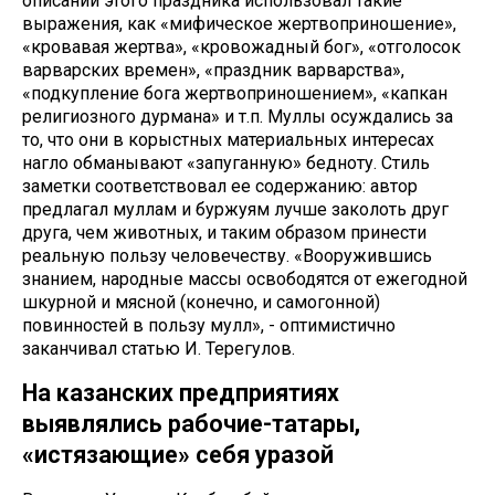
описании этого праздника использовал такие
выражения, как «мифическое жертвоприношение»,
«кровавая жертва», «кровожадный бог», «отголосок
варварских времен», «праздник варварства»,
«подкупление бога жертвоприношением», «капкан
религиозного дурмана» и т.п. Муллы осуждались за
то, что они в корыстных материальных интересах
нагло обманывают «запуганную» бедноту. Стиль
заметки соответствовал ее содержанию: автор
предлагал муллам и буржуям лучше заколоть друг
друга, чем животных, и таким образом принести
реальную пользу человечеству. «Вооружившись
знанием, народные массы освободятся от ежегодной
шкурной и мясной (конечно, и самогонной)
повинностей в пользу мулл», - оптимистично
заканчивал статью И. Терегулов.
На казанских предприятиях
выявлялись рабочие-татары,
«истязающие» себя уразой