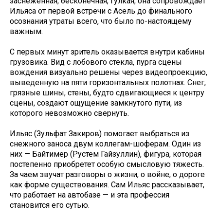
заснеженная, бесконечная, гулкая, она сопровождает
Ильяса от первой встречи с Асель до финального
осознания утраты всего, что было по-настоящему
важным.
С первых минут зритель оказывается внутри кабины
грузовика. Вид с лобового стекла, пурга сцены
вождения визуально решены через видеопроекцию,
выведенную на пяти горизонтальных полотнах. Снег,
грязные шины, стены, будто сдвигающиеся к центру
сцены, создают ощущение замкнутого пути, из
которого невозможно свернуть.
Ильяс (Зульфат Закиров) помогает выбраться из
снежного заноса двум коллегам-шоферам. Один из
них — Байтимер (Рустем Гайзуллин), фигура, которая
постепенно приобретет особую смысловую тяжесть.
За чаем звучат разговоры о жизни, о войне, о дороге
как форме существования. Сам Ильяс рассказывает,
что работает на автобазе — и эта профессия
становится его сутью.