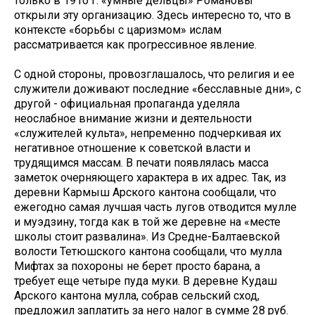
только в 1910 г. «умные дельцы» Романовы
открыли эту организацию. Здесь интересно то, что в
контексте «борьбы с царизмом» ислам
рассматривается как прогрессивное явление.
С одной стороны, провозглашалось, что религия и ее
служители доживают последние «бесславные дни», с
другой - официальная пропаганда уделяла
неослабное внимание жизни и деятельности
«служителей культа», непременно подчеркивая их
негативное отношение к советской власти и
трудящимся массам. В печати появлялась масса
заметок очерняющего характера в их адрес. Так, из
деревни Кармыш Арского кантона сообщали, что
ежегодно самая лучшая часть лугов отводится мулле
и муэдзину, тогда как в той же деревне на «месте
школы стоит развалина». Из Средне-Балтаевской
волости Тетюшского кантона сообщали, что мулла
Мифтах за похороны не берет просто барана, а
требует еще четыре пуда муки. В деревне Кудаш
Арского кантона мулла, собрав сельский сход,
предложил заплатить за него налог в сумме 28 руб.