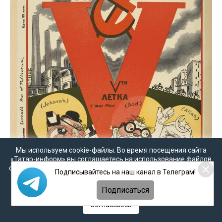
Мы используем cookie-файлы. Во время посещения сайта
«Татар-информ» вы соглашаетесь на использование файлов
cookie в соответствии с настоящим уведомлением, согласием
Подписывайтесь на наш канал в Телеграм!
на
обработку персональных данных
,
Политикой о
персональных данных
и
Политикой конфиденциальности
Подписаться
Соглашаюсь