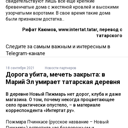
свидетельствуют лишь все еще крепкие
бревенчатые дома с жестяной кровлей и высокими
узорчатыми воротами. В свое время такие дома
были признаком достатка...
Рифат Каюмов, www.intertat.tatar, перевод с
татарского
Следите за самым важным и интересным в
Telegram-канале
18 сентября 2021
Новости партнеров
Дорога убита, мечеть закрыта: в
Марий Эл умирает татарская деревня
В деревне Новый Пижмарь нет дорог, клуба и даже
магазина. О том, почему некогда процветающее
село практически опустело, – в материале
корреспондента «Интертат.ру».
Пожмара Пүчинкәсе (русское название – Новый
Пижмарь) встретила нас бездорожьем и