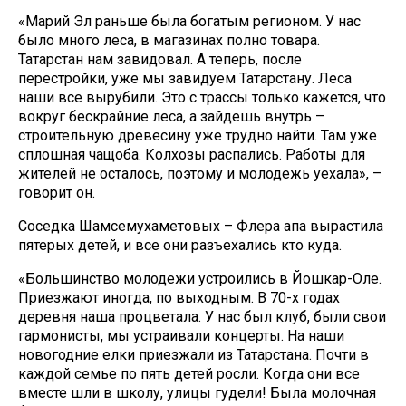
«Марий Эл раньше была богатым регионом. У нас
было много леса, в магазинах полно товара.
Татарстан нам завидовал. А теперь, после
перестройки, уже мы завидуем Татарстану. Леса
наши все вырубили. Это с трассы только кажется, что
вокруг бескрайние леса, а зайдешь внутрь –
строительную древесину уже трудно найти. Там уже
сплошная чащоба. Колхозы распались. Работы для
жителей не осталось, поэтому и молодежь уехала», –
говорит он.
Соседка Шамсемухаметовых – Флера апа вырастила
пятерых детей, и все они разъехались кто куда.
«Большинство молодежи устроились в Йошкар-Оле.
Приезжают иногда, по выходным. В 70-х годах
деревня наша процветала. У нас был клуб, были свои
гармонисты, мы устраивали концерты. На наши
новогодние елки приезжали из Татарстана. Почти в
каждой семье по пять детей росли. Когда они все
вместе шли в школу, улицы гудели! Была молочная