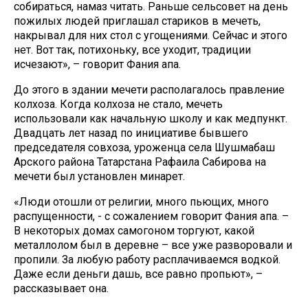
собираться, намаз читать. Раньше сельсовет на день
пожилых людей приглашал стариков в мечеть,
накрывал для них стол с угощениями. Сейчас и этого
нет. Вот так, потихоньку, все уходит, традиции
исчезают», – говорит Фания апа.
До этого в здании мечети располагалось правление
колхоза. Когда колхоза не стало, мечеть
использовали как начальную школу и как медпункт.
Двадцать лет назад по инициативе бывшего
председателя совхоза, уроженца села Шушмабаш
Арского района Татарстана Рафаила Сабирова на
мечети был установлен минарет.
«Люди отошли от религии, много пьющих, много
распущенности, - с сожалением говорит Фания апа. –
В некоторых домах самогоном торгуют, какой
металлолом был в деревне – все уже разворовали и
пропили. За любую работу расплачиваемся водкой.
Даже если деньги дашь, все равно пропьют», –
рассказывает она.