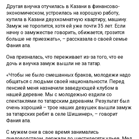
Другая внучка отучилась в Казани в финансово-
экономическом, устроилась на хорошую работу,
купила в Казани двухкомнатную квартиру, машину.
Замуж не торопится, хотя ей уже почти 35 лет. Если
начну о замужестве говорить, обижается, грозится
больше не приезжать», – рассказала о своей семье
Фания апа.
Она призналась, что переживает из-за того, что ее
дочь и внучка замуж вышли не за татар.
«Чтобы не было смешанных браков, молодежи надо
общаться с людьми своей национальности. Перед
пенсией меня назначили заведующей клубом в
нашей деревне. Мы с молодежью ездили со
спектаклями по татарским деревням. Результат был
очень хороший – трое наших девушек вышли замуж
за татарских ребят в селе Шишинер», – говорит
Фания апа.
С мужем они в свое время занимались
пчеловодством, держали до шестидесяти ульев. Мед