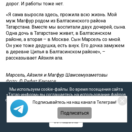
дорог. И работы тоже нет.
«Я сама выросла здесь, прожила всю жизнь. Мой
муж Магфур родом из Балтасинского района
Татарстана. Вместе мы воспитали двух дочерей, сына.
Одна дочь в Татарстане живет, в Балтасинском
районе, а вторая – в Москве. Сын Марсель со мной.
Он уже тоже дедушка, есть внук. Его дочка замужем
в деревне Ципья в Балтасинском районе», –
рассказывает Айзиля апа.
Марсель, Айзиля и Магфур Шамсемухаметовы
Фото: © Рифат Каюмов
Мы используем cookie-файлы. Во время посещения сайта
По ее словам, молодежь из деревни уезжает, потому
«Татар-информ» вы соглашаетесь на использование файлов
что нет никаких условий.
cookie в соответствии с настоящим уведомлением, согласием
Подписывайтесь на наш канал в Телеграм!
на
обработку персональных данных
,
Политикой о
персональных данных
и
Политикой конфиденциальности
«Клуба в деревне для молодежи нет. И молодежи
Подписаться
уже, можно сказать, нет. Большинство у нас тут
Соглашаюсь
пенсионеры. И магазина в деревне нет. Продукты
три раза в неделю привозит машина, с нее покупаем.