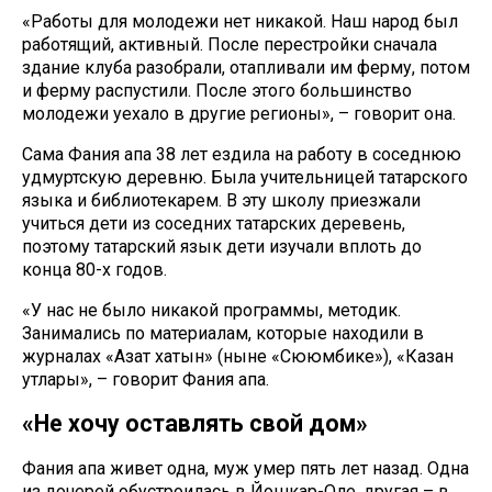
«Работы для молодежи нет никакой. Наш народ был
работящий, активный. После перестройки сначала
здание клуба разобрали, отапливали им ферму, потом
и ферму распустили. После этого большинство
молодежи уехало в другие регионы», – говорит она.
Сама Фания апа 38 лет ездила на работу в соседнюю
удмуртскую деревню. Была учительницей татарского
языка и библиотекарем. В эту школу приезжали
учиться дети из соседних татарских деревень,
поэтому татарский язык дети изучали вплоть до
конца 80-х годов.
«У нас не было никакой программы, методик.
Занимались по материалам, которые находили в
журналах «Азат хатын» (ныне «Сююмбике»), «Казан
утлары», – говорит Фания апа.
«Не хочу оставлять свой дом»
Фания апа живет одна, муж умер пять лет назад. Одна
из дочерей обустроилась в Йошкар-Оле, другая – в