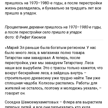
пришлось на 1970–1980-е годы, а после перестройки
жизнь разладилась, и буквально за тридцать лет все
пришло в упадок.
Процветание деревни пришлось на 1970–1980-е годы,
а после перестройки село пришло в упадок
Фото: © Рифат Каюмов
«Марий Эл раньше была богатым регионом. У нас
было много леса, в магазинах полно товара.
Татарстан нам завидовал. А теперь, после
перестройки, уже мы завидуем Татарстану. Леса
наши все вырубили. Это с трассы только кажется, что
вокруг бескрайние леса, а зайдешь внутрь –
строительную древесину уже трудно найти. Там уже
сплошная чащоба. Колхозы распались. Работы для
жителей не осталось, поэтому и молодежь уехала», –
говорит он.
Соседка Шамсемухаметовых – Флера апа вырастила
пятерых детей, и все они разъехались кто куда.