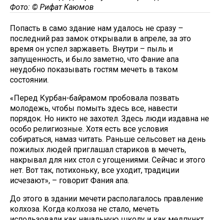
Фото: © Рифат Каюмов
Попасть в само здание нам удалось не сразу –
последний раз замок открывали в апреле, за это
время он успел заржаветь. Внутри – пыль и
запущенность, и было заметно, что Фание апа
неудобно показывать гостям мечеть в таком
состоянии.
«Перед Курбан-байрамом пробовала позвать
молодежь, чтобы помыть здесь все, навести
порядок. Но никто не захотел. Здесь люди издавна не
особо религиозные. Хотя есть все условия
собираться, намаз читать. Раньше сельсовет на день
пожилых людей приглашал стариков в мечеть,
накрывал для них стол с угощениями. Сейчас и этого
нет. Вот так, потихоньку, все уходит, традиции
исчезают», – говорит Фания апа.
До этого в здании мечети располагалось правление
колхоза. Когда колхоза не стало, мечеть
использовали как начальную школу и как медпункт.