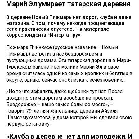
Марий Эл умирает татарская деревня
В деревне Новый Пижмарь нет дорог, клуба и даже
магазина. О том, почему некогда процветающее
село практически опустело, – в материале
корреспондента «Интертат.ру».
Пожмара Пүчинкәсе (русское название – Новый
Пижмарь) встретила нас бездорожьем и
пустующими домами. Эта татарская деревня в Мари-
Турекском районе Республики Марий Эл в свое
время считалась одной из самых крепких и богатых в
округе, однако сейчас она близка к исчезновению.
«Не то что асфальта, даже щебенки тут нет. После
дождя по этим дорогам воообще не проехать.
Бездорожье – наше самое больное место», –
говорит 79-летняя жительница деревни Айзиля
Шамсемухаметова, у дома которой мы сделали свою
первую остановку.
«Клуба в деревне нет для молодежи. И