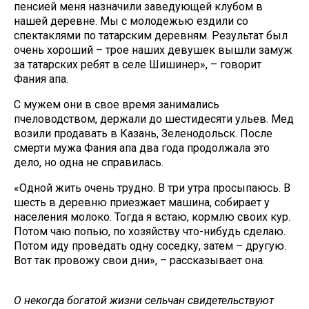
пенсией меня назначили заведующей клубом в
нашей деревне. Мы с молодежью ездили со
спектаклями по татарским деревням. Результат был
очень хороший – трое наших девушек вышли замуж
за татарских ребят в селе Шишинер», – говорит
Фания апа.
С мужем они в свое время занимались
пчеловодством, держали до шестидесяти ульев. Мед
возили продавать в Казань, Зеленодольск. После
смерти мужа Фания апа два года продолжала это
дело, но одна не справилась.
«Одной жить очень трудно. В три утра просыпаюсь. В
шесть в деревню приезжает машина, собирает у
населения молоко. Тогда я встаю, кормлю своих кур.
Потом чаю попью, по хозяйству что-нибудь сделаю.
Потом иду проведать одну соседку, затем – другую.
Вот так провожу свои дни», – рассказывает она.
О некогда богатой жизни сельчан свидетельствуют