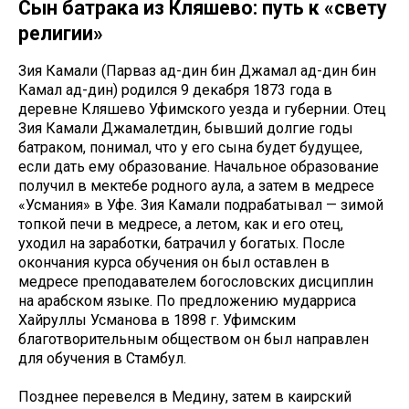
Сын батрака из Кляшево: путь к «свету
религии»
Зия Камали (Парваз ад-дин бин Джамал ад-дин бин
Камал ад-дин) родился 9 декабря 1873 года в
деревне Кляшево Уфимского уезда и губернии. Отец
Зия Камали Джамалетдин, бывший долгие годы
батраком, понимал, что у его сына будет будущее,
если дать ему образование. Начальное образование
получил в мектебе родного аула, а затем в медресе
«Усмания» в Уфе. Зия Камали подрабатывал — зимой
топкой печи в медресе, а летом, как и его отец,
уходил на заработки, батрачил у богатых. После
окончания курса обучения он был оставлен в
медресе преподавателем богословских дисциплин
на арабском языке. По предложению мударриса
Хайруллы Усманова в 1898 г. Уфимским
благотворительным обществом он был направлен
для обучения в Стамбул.
Позднее перевелся в Медину, затем в каирский