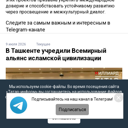
доверие и способствовать устойчивому развитию
через просвещение и межкультурный диалог.
Следите за самым важным и интересным в
Telegram-канале
9 июля 2026
Текущее
В Ташкенте учредили Всемирный
альянс исламской цивилизации
Мы используем cookie-файлы. Во время посещения сайта
«Татар-информ» вы соглашаетесь на использование файлов
cookie в соответствии с настоящим уведомлением, согласием
Подписывайтесь на наш канал в Телеграм!
на
обработку персональных данных
,
Политикой о
персональных данных
и
Политикой конфиденциальности
Подписаться
Соглашаюсь