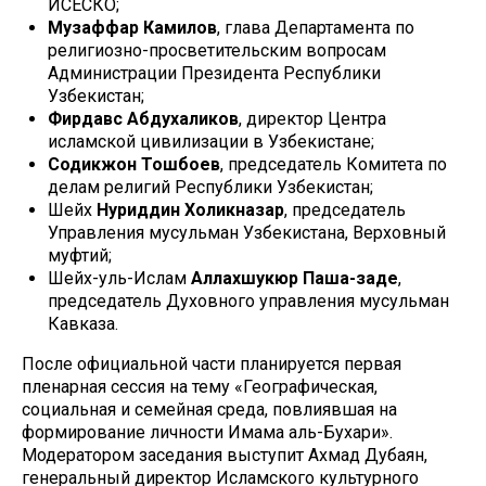
ИСЕСКО;
Музаффар Камилов
, глава Департамента по
религиозно-просветительским вопросам
Администрации Президента Республики
Узбекистан;
Фирдавс Абдухаликов
, директор Центра
исламской цивилизации в Узбекистане;
Содикжон Тошбоев
, председатель Комитета по
делам религий Республики Узбекистан;
Шейх
Нуриддин Холикназар
, председатель
Управления мусульман Узбекистана, Верховный
муфтий;
Шейх-уль-Ислам
Аллахшукюр Паша-заде
,
председатель Духовного управления мусульман
Кавказа.
После официальной части планируется первая
пленарная сессия на тему «Географическая,
социальная и семейная среда, повлиявшая на
формирование личности Имама аль-Бухари».
Модератором заседания выступит Ахмад Дубаян,
генеральный директор Исламского культурного