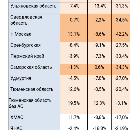
Ульяновская область
-7,4%
-13,4%
-31,3%
Свердловская
-0,7%
-2,2%
-34,5%
область
г. Москва
13,1%
-8,6%
-42,2%
Оренбургская
-8,4%
-9,1%
-27,5%
Пермский край
-3,9%
-7,3%
-33,4%
Самарская область
-1,3%
0,6%
-34,3%
Удмуртия
-4,5%
-7,8%
-27,8%
Тюменская область
12,6%
-0,5%
-20,4%
Тюменская область
19,5%
12,3%
-3,1%
без АО
ХМАО
11,7%
-8,8%
-17,0%
ЯНАО
-2,4%
-18,8%
-21,9%