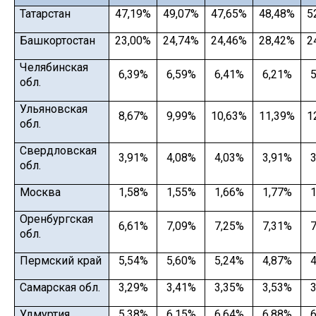
Татарстан
47,19%
49,07%
47,65%
48,48%
5
Башкортостан
23,00%
24,74%
24,46%
28,42%
2
Челябинская
6,39%
6,59%
6,41%
6,21%
5
обл.
Ульяновская
8,67%
9,99%
10,63%
11,39%
1
обл.
Свердловская
3,91%
4,08%
4,03%
3,91%
3
обл.
Москва
1,58%
1,55%
1,66%
1,77%
1
Оренбургская
6,61%
7,09%
7,25%
7,31%
7
обл.
Пермский край
5,54%
5,60%
5,24%
4,87%
4
Самарская обл.
3,29%
3,41%
3,35%
3,53%
3
Удмуртия
5,38%
6,15%
6,64%
6,88%
6