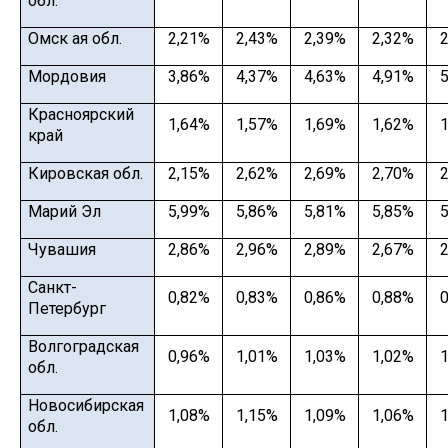
обл.
Омск ая обл.
2,21%
2,43%
2,39%
2,32%
2
Мордовия
3,86%
4,37%
4,63%
4,91%
5
Красноярский
1,64%
1,57%
1,69%
1,62%
1
край
Кировская обл.
2,15%
2,62%
2,69%
2,70%
2
Марий Эл
5,99%
5,86%
5,81%
5,85%
5
Чувашия
2,86%
2,96%
2,89%
2,67%
2
Санкт-
0,82%
0,83%
0,86%
0,88%
0
Петербург
Волгоградская
0,96%
1,01%
1,03%
1,02%
1
обл.
Новосибирская
1,08%
1,15%
1,09%
1,06%
1
обл.