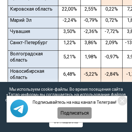
Кировская область
22,00%
2,55%
0,22%
7,
Марий Эл
-2,24%
-0,79%
0,72%
1,
Чувашия
3,50%
-2,36%
-7,72%
3,
Санкт-Петербург
1,22%
3,86%
2,09%
-1
Волгоградская
5,21%
1,98%
-0,97%
3,
область
Новосибирская
6,48%
-5,22%
-2,84%
-1
область
ЯНАО
-8,20%
-7,39%
-0,93%
2,
Мы используем cookie-файлы. Во время посещения сайта
«Татар-информ» вы соглашаетесь на использование файлов
Иркутская область
-9,39%
-9,70%
-13,58%
-2
cookie в соответствии с настоящим уведомлением, согласием
Подписывайтесь на наш канал в Телеграм!
на
обработку персональных данных
,
Политикой о
персональных данных
и
Политикой конфиденциальности
Краснодарский край
142,86%
29,41%
-22,73%
47
Подписаться
Соглашаюсь
Таблица 5. Корректированные итоги переписи 2010