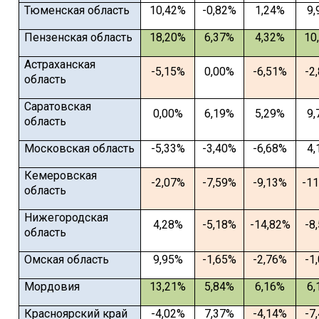
Тюменская область
10,42%
-0,82%
1,24%
9,
Пензенская область
18,20%
6,37%
4,32%
10
Астраханская
-5,15%
0,00%
-6,51%
-2
область
Саратовская
0,00%
6,19%
5,29%
9,
область
Московская область
-5,33%
-3,40%
-6,68%
4,
Кемеровская
-2,07%
-7,59%
-9,13%
-1
область
Нижегородская
4,28%
-5,18%
-14,82%
-8
область
Омская область
9,95%
-1,65%
-2,76%
-1
Мордовия
13,21%
5,84%
6,16%
6,
Красноярский край
-4,02%
7,37%
-4,14%
-7