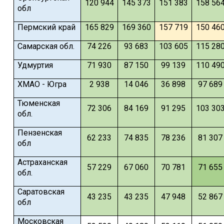
120 944
145 373
151 383
158 56
обл
Пермский край
165 829
169 360
157 719
150 46
Самарская обл.
74 226
93 683
103 605
115 28
Удмуртия
71 930
87 150
99 139
110 49
ХМАО - Югра
2 938
14 046
36 898
97 689
Тюменская
72 306
84 169
91 295
103 30
обл.
Пензенская
62 233
74 835
78 236
81 307
обл
Астраханская
57 229
67 060
70 781
71 655
обл.
Саратовская
43 235
43 235
47 948
52 867
обл
Московская