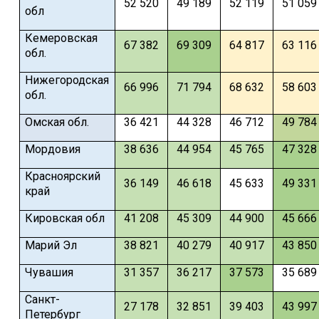
52 520
49 189
52 119
51 059
обл
Кемеровская
67 382
69 309
64 817
63 116
обл.
Нижегородская
66 996
71 794
68 632
58 603
обл.
Омская обл.
36 421
44 328
46 712
49 784
Мордовия
38 636
44 954
45 765
47 328
Красноярский
36 149
46 618
45 633
49 331
край
Кировская обл
41 208
45 309
44 900
45 666
Марий Эл
38 821
40 279
40 917
43 850
Чувашия
31 357
36 217
37 573
35 689
Санкт-
27 178
32 851
39 403
43 997
Петербург