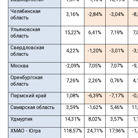
Челябинская
3,16%
-2,84%
-3,04%
-8
область
Ульяновская
15,22%
6,41%
7,19%
7,
область
Свердловская
4,22%
-1,20%
-3,01%
-3
область
Москва
-2,09%
7,05%
7,07%
-9
Оренбургская
7,26%
2,26%
0,76%
4,
область
Пермский край
1,08%
-6,39%
-7,17%
-0
Самарская область
3,59%
-1,62%
5,46%
11
Удмуртия
14,31%
8,02%
3,57%
1,
ХМАО - Югра
118,57%
24,71%
17,96%
-1