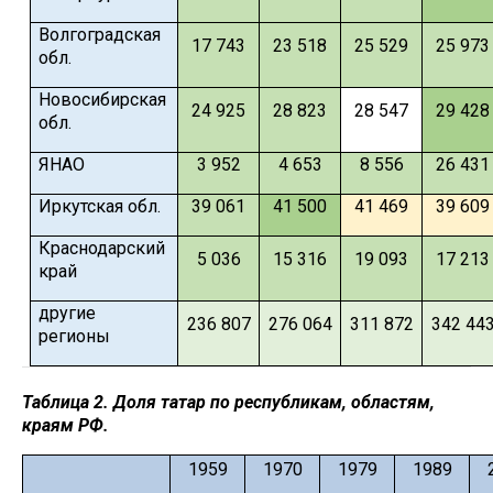
Волгоградская
17 743
23 518
25 529
25 973
обл.
Новосибирская
24 925
28 823
28 547
29 428
обл.
ЯНАО
3 952
4 653
8 556
26 431
Иркутская обл.
39 061
41 500
41 469
39 609
Краснодарский
5 036
15 316
19 093
17 213
край
другие
236 807
276 064
311 872
342 44
регионы
Таблица 2. Доля татар по республикам, областям,
краям РФ.
1959
1970
1979
1989