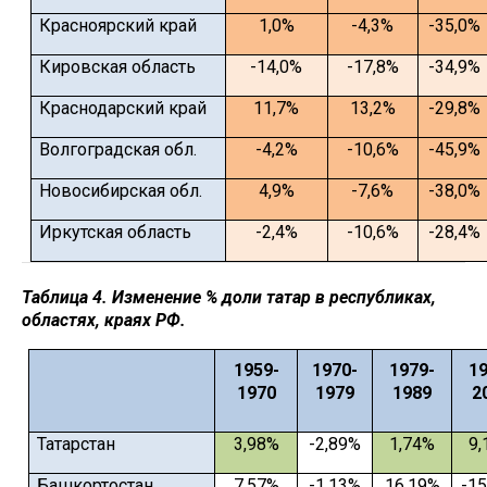
Красноярский край
1,0%
-4,3%
-35,0%
Кировская область
-14,0%
-17,8%
-34,9%
Краснодарский край
11,7%
13,2%
-29,8%
Волгоградская обл.
-4,2%
-10,6%
-45,9%
Новосибирская обл.
4,9%
-7,6%
-38,0%
Иркутская область
-2,4%
-10,6%
-28,4%
Таблица 4. Изменение % доли татар в республиках,
областях, краях РФ.
1959-
1970-
1979-
19
1970
1979
1989
2
Татарстан
3,98%
-2,89%
1,74%
9,
Башкортостан
7,57%
-1,13%
16,19%
-1