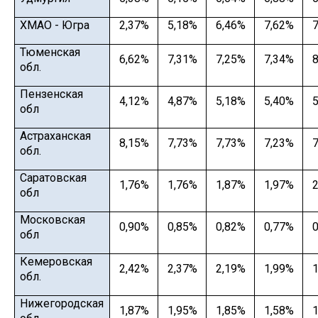
ХМАО - Югра
2,37%
5,18%
6,46%
7,62%
7
Тюменская
6,62%
7,31%
7,25%
7,34%
8
обл.
Пензенская
4,12%
4,87%
5,18%
5,40%
5
обл
Астраханская
8,15%
7,73%
7,73%
7,23%
7
обл.
Саратовская
1,76%
1,76%
1,87%
1,97%
2
обл
Московская
0,90%
0,85%
0,82%
0,77%
0
обл
Кемеровская
2,42%
2,37%
2,19%
1,99%
1
обл.
Нижегородская
1,87%
1,95%
1,85%
1,58%
1