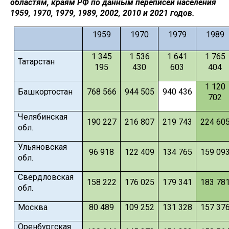
областям, краям РФ по данным переписей населения
1959, 1970, 1979, 1989, 2002, 2010 и 2021 годов.
1959
1970
1979
1989
1 345
1 536
1 641
1 765
Татарстан
195
430
603
404
1 120
Башкортостан
768 566
944 505
940 436
702
Челябинская
190 227
216 807
219 743
224 60
обл.
Ульяновская
96 918
122 409
134 765
159 09
обл.
Свердловская
158 222
176 025
179 341
183 78
обл.
Москва
80 489
109 252
131 328
157 37
Оренбургская