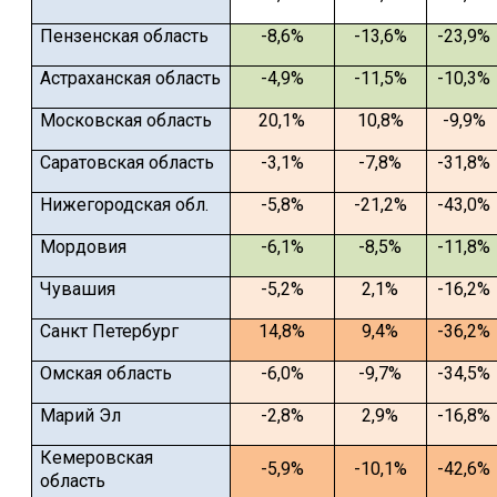
Пензенская область
-8,6%
-13,6%
-23,9%
Астраханская область
-4,9%
-11,5%
-10,3%
Московская область
20,1%
10,8%
-9,9%
Саратовская область
-3,1%
-7,8%
-31,8%
Нижегородская обл.
-5,8%
-21,2%
-43,0%
Мордовия
-6,1%
-8,5%
-11,8%
Чувашия
-5,2%
2,1%
-16,2%
Санкт Петербург
14,8%
9,4%
-36,2%
Омская область
-6,0%
-9,7%
-34,5%
Марий Эл
-2,8%
2,9%
-16,8%
Кемеровская
-5,9%
-10,1%
-42,6%
область