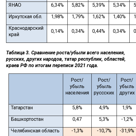
ЯНАО
6,34%
5,82%
5,39%
5,34%
5
Иркутская обл.
1,98%
1,79%
1,62%
1,40%
1
Краснодарский
0,14%
0,34%
0,44%
0,34%
0
край
Таблица 3. Сравнение роста/убыли всего населения,
русских, других народов, татар республик, областей,
краев РФ по итогам переписи 2021 года.
Рост/
Рост/
Рост/
убыль
убыль
убыль
населения
руссских
других
Татарстан
5,8%
4,9%
1,9%
Башкортостан
0,47
5,3%
-1,2%
Челябинская область
-1,3%
-10,7%
-31,9%