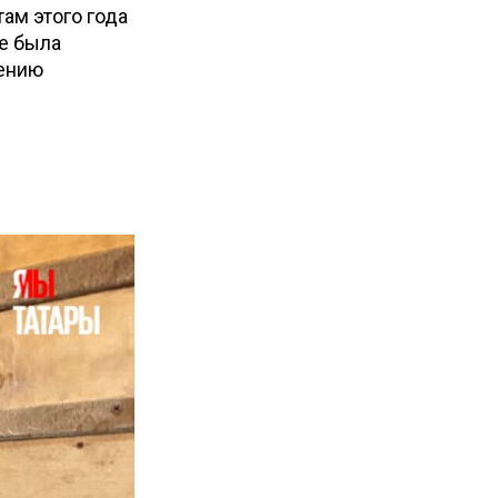
ам этого года
не была
чению