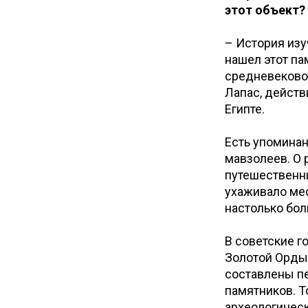
этот объект?
– История изу
нашел этот па
средневековой
Лапас, действ
Египте.
Есть упоминан
мавзолеев. О 
путешественни
ухаживало мес
настолько бол
В советские г
Золотой Орды
составлены п
памятников. Т
археологичес