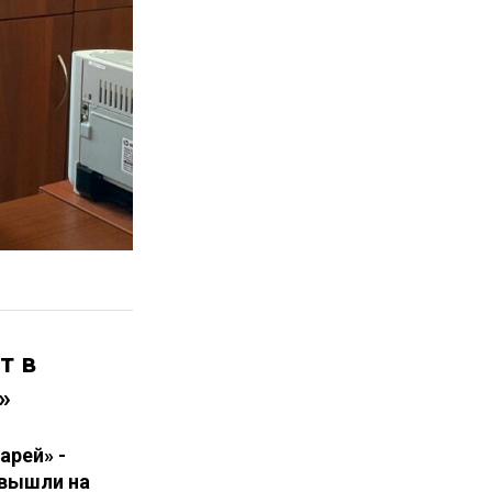
т в
»
арей» -
 вышли на