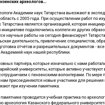
ензенских археологов…
еологи Академии наук Татарстана выезжают в экспед
область с 2005 года. При осуществлении работ по и
 Татарстана является организацией, которая инициир
й инициативе подключились коллеги из других образ
се научные работы на сегодня финансирует Татарста
ская деятельность, привлечение специалистов, обр
дготовка отчётов и разрешительных документов - все
 Академией наук нашей республики.
овных партнёра, которые изначально с нами работали
арийский университеты, которые активно участвуют в
сотрудничаем с пензенскими волонтерами. По мере 
 нам присоединяются новые участники для решения 
кают при изучении памятника.
а памятнике проводится учебная практика по археоло
ю археология Казанского федерального университет