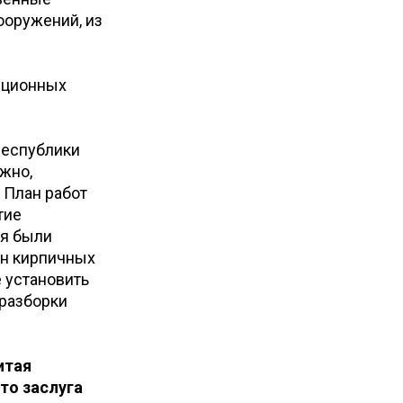
ооружений, из
нционных
Республики
ожно,
 План работ
тие
ия были
ин кирпичных
 установить
 разборки
итая
то заслуга