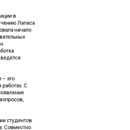
иции в
зучению Лапаса
овала начало
овательных
н.
аботка
 ведётся
 – это
 работах. С
появления
вопросов,
гии студентов
а. Совместно