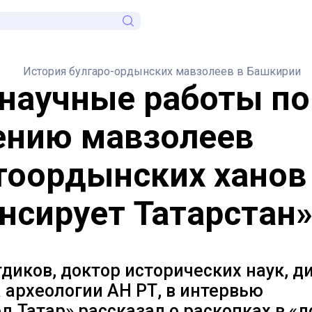
История булгаро-ордынских мавзолеев в Башкирии
 научные работы по
ению мавзолеев
тоордынских ханов
нсирует Татарстан
диков, доктор исторических наук, д
 археологии АН РТ, в интервью
.Татар» рассказал о раскопках в «