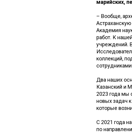
марийских, п
– Вообще, арх
Астраханскую 
Академия наук
работ. К наше
учреждений. В
Исследователь
коллекций, по
сотрудниками
Два наших осн
Казанский и М
2023 года мы 
новых задач к
которые возни
С 2021 года н
по направлени