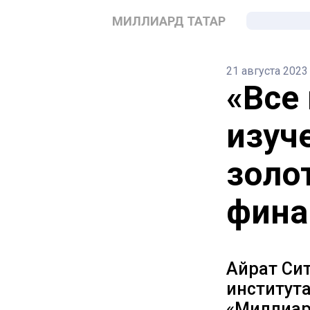
МИЛЛИАРД ТАТАР
21 августа 2023
«Все
изуч
золо
фина
Айрат Сит
института
«Миллиард