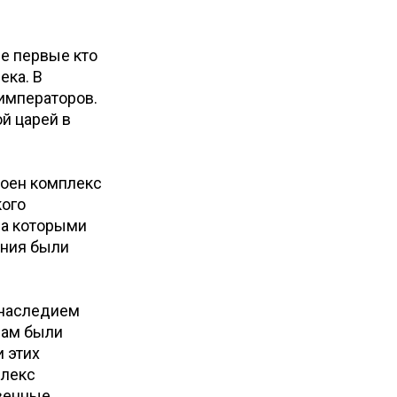
е первые кто
ека. В
императоров.
й царей в
роен комплекс
кого
за которыми
ания были
 наследием
дам были
 этих
плекс
твенные