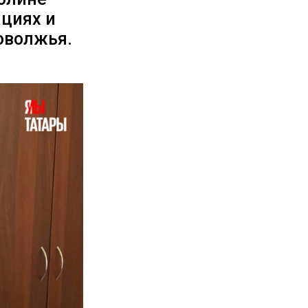
ациях и
оволжья.