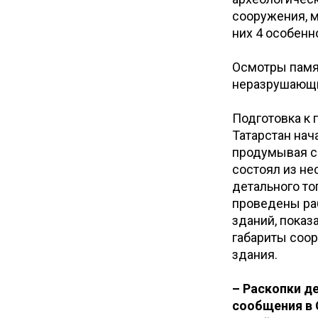
сооружения, м
них 4 особен
Осмотры памя
неразрушающи
Подготовка к 
Татарстан нач
продумывая с 
состоял из не
детального то
проведены ра
зданий, показ
габариты соо
здания.
– Раскопки д
сообщения в 