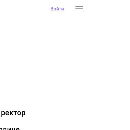
Войти
»
иректор
долине