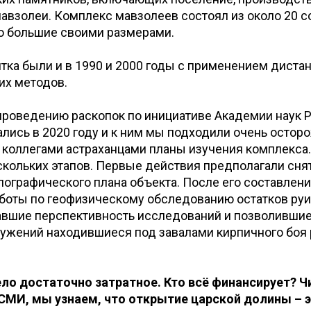
авзолеи. Комплекс мавзолеев состоял из около 20 с
но большие своими размерами.
тка были и в 1990 и 2000 годы с применением диста
х методов.
проведению раскопок по инициативе Академии наук 
ались в 2020 году и к ним мы подходили очень остор
коллегами астраханцами планы изучения комплекса.
скольких этапов. Первые действия предполагали сня
пографического плана объекта. После его составлен
боты по геофизическому обследованию остатков ру
авшие перспективность исследований и позволившие
ружений находившиеся под завалами кирпичного боя
ело достаточно затратное. Кто всё финансирует? Ч
СМИ, мы узнаем, что открытие царской долины – э