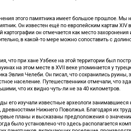
чения этого памятника имеет большое прошлое. Мы н
мятник. Он известен ещё по европейским картам XIV в
 картографии он отмечается как место захоронения 
ительно, в какой-то мере можно сопоставить с долино
ия, что при хане Узбеке на этой территории был пост
руинах на этом месте в XVII веке упоминается у турец
ка Эвлия Челеби. Он писал, что сохранились руины, 
тное население. Путешественники отмечали, что зд
ьшими, что их видно чуть-ли не за 40 километров.
оды его изучали известные археологи занимавшиеся
, древностями Нижнего Поволжья. Благодаря их тру
ервые планы и высказаны предположения о значении
огда было установлено что здесь располагается ком
ких памятников, включающих поселение, производс