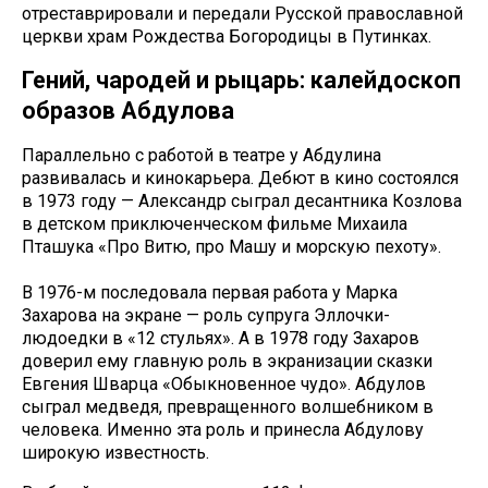
отреставрировали и передали Русской православной
церкви храм Рождества Богородицы в Путинках.
Гений, чародей и рыцарь: калейдоскоп
образов Абдулова
Параллельно с работой в театре у Абдулина
развивалась и кинокарьера. Дебют в кино состоялся
в 1973 году — Александр сыграл десантника Козлова
в детском приключенческом фильме Михаила
Пташука «Про Витю, про Машу и морскую пехоту».
В 1976-м последовала первая работа у Марка
Захарова на экране — роль супруга Эллочки-
людоедки в «12 стульях». А в 1978 году Захаров
доверил ему главную роль в экранизации сказки
Евгения Шварца «Обыкновенное чудо». Абдулов
сыграл медведя, превращенного волшебником в
человека. Именно эта роль и принесла Абдулову
широкую известность.