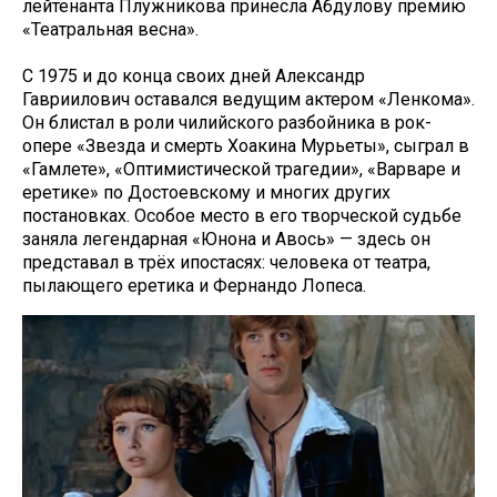
лейтенанта Плужникова принесла Абдулову премию
«Театральная весна».
С 1975 и до конца своих дней Александр
Гавриилович оставался ведущим актером «Ленкома».
Он блистал в роли чилийского разбойника в рок-
опере «Звезда и смерть Хоакина Мурьеты», сыграл в
«Гамлете», «Оптимистической трагедии», «Варваре и
еретике» по Достоевскому и многих других
постановках. Особое место в его творческой судьбе
заняла легендарная «Юнона и Авось» — здесь он
представал в трёх ипостасях: человека от театра,
пылающего еретика и Фернандо Лопеса.