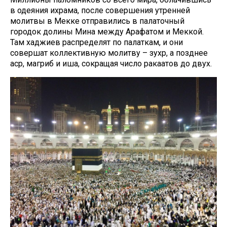
в одеяния ихрама, после совершения утренней
молитвы в Мекке отправились в палаточный
городок долины Мина между Арафатом и Меккой.
Там хаджиев распределят по палаткам, и они
совершат коллективную молитву – зухр, а позднее
аср, магриб и иша, сокращая число ракаатов до двух.