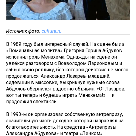
Источник фото:
culture.ru
В 1989 году был интересный случай. На сцене была
«Поминальная молитва» Григория Горина Абдулов
исполнил роль Менахема. Однажды на сцене он
увлёкся разговором с Всеволодом Ларионовым и
забыл свою реплику, без которой действие не могло
продолжаться. Александр Лазарев-младший,
сидевший в массовке, выкрикнул нужные слова.
Абдулов обернулся, радостно объявил: «О! Лазарев,
вот ты теперь и будешь играть Менахема!» — и
продолжил спектакль.
В 1993-м он организовал собственную антрепризу,
значительную часть доходов которой направлял на
благотворительность. На средства «Антрепризы
Александра Абдулова» и театра «Ленком»