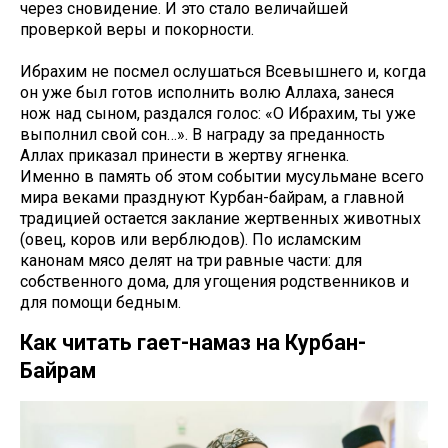
через сновидение. И это стало величайшей
проверкой веры и покорности.
Ибрахим не посмел ослушаться Всевышнего и, когда
он уже был готов исполнить волю Аллаха, занеся
нож над сыном, раздался голос: «О Ибрахим, ты уже
выполнил свой сон…». В награду за преданность
Аллах приказал принести в жертву ягненка.
Именно в память об этом событии мусульмане всего
мира веками празднуют Курбан-байрам, а главной
традицией остается заклание жертвенных животных
(овец, коров или верблюдов). По исламским
канонам мясо делят на три равные части: для
собственного дома, для угощения родственников и
для помощи бедным.
Как читать гает-намаз на Курбан-
Байрам