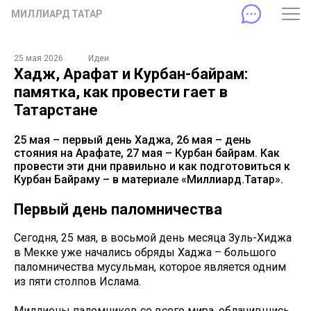
МИЛЛИАРД ТАТАР
25 мая 2026
Идеи
Хадж, Арафат и Курбан-байрам:
памятка, как провести гает в
Татарстане
25 мая – первый день Хаджа, 26 мая – день
стояния на Арафате, 27 мая – Курбан байрам. Как
провести эти дни правильно и как подготовиться к
Курбан Байраму – в материале «Миллиард.Татар».
Первый день паломничества
Сегодня, 25 мая, в восьмой день месяца Зуль-Хиджа
в Мекке уже начались обряды Хаджа – большого
паломничества мусульман, которое является одним
из пяти столпов Ислама.
Миллионы паломников со всего мира, облачившись