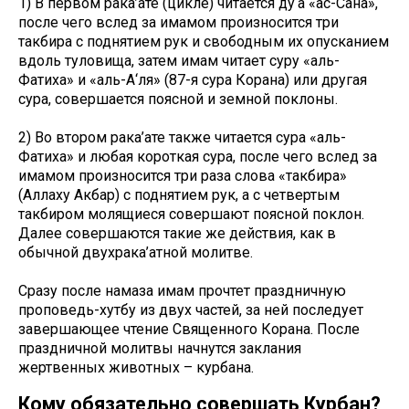
1) В первом рака’ате (цикле) читается ду‘а «ас-Сана»,
после чего вслед за имамом произносится три
такбира с поднятием рук и свободным их опусканием
вдоль туловища, затем имам читает суру «аль-
Фатиха» и «аль-А‘ля» (87-я сура Корана) или другая
сура, совершается поясной и земной поклоны.
2) Во втором рака’ате также читается сура «аль-
Фатиха» и любая короткая сура, после чего вслед за
имамом произносится три раза слова «такбира»
(Аллаху Акбар) с поднятием рук, а с четвертым
такбиром молящиеся совершают поясной поклон.
Далее совершаются такие же действия, как в
обычной двухрака’атной молитве.
Сразу после намаза имам прочтет праздничную
проповедь-хутбу из двух частей, за ней последует
завершающее чтение Священного Корана. После
праздничной молитвы начнутся заклания
жертвенных животных – курбана.
Кому обязательно совершать Курбан?