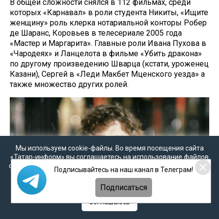
В общей сложности снялся в 112 фильмах, среди
которых «Карнавал» в роли студента Никиты, «Ищите
женщину» роль клерка нотариальной конторы Робер
де Шаранс, Коровьев в телесериале 2005 года
«Мастер и Маргарита». Главные роли Ивана Пухова в
«Чародеях» и Ланцелота в фильме «Убить дракона»
по другому произведению Шварца (кстати, уроженец
Казани), Сергей в «Леди Макбет Мценского уезда» а
также множество других ролей.
Мы используем cookie-файлы. Во время посещения сайта
«Татар-информ» вы соглашаетесь на использование файлов
cookie в соответствии с настоящим уведомлением, согласием
Подписывайтесь на наш канал в Телеграм!
на
обработку персональных данных
,
Политикой о
персональных данных
и
Политикой конфиденциальности
Подписаться
Соглашаюсь