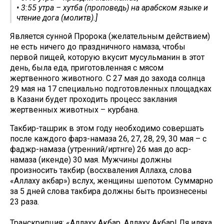
• 3:55 утра – хутба (проповедь) на арабском языке и
чтение дога (молитв).]
Является сунной Пророка (желательным действием)
не есть ничего до праздничного намаза, чтобы
первой пищей, которую вкусит мусульманин в этот
день, была еда, приготовленная с мясом
жертвенного животного. С 27 мая до захода солнца
29 мая на 17 специально подготовленных площадках
в Казани будет проходить процесс заклания
жертвенных животных – курбана.
Такбир-ташрик в этом году необходимо совершать
после каждого фарз-намаза 26, 27, 28, 29, 30 мая – с
фаджр-намаза (утренний/иртәнге) 26 мая до аср-
намаза (икенде) 30 мая. Мужчины должны
произносить такбир (восхваления Аллаха, слова
«Аллаху акбар») вслух, женщины шепотом. Суммарно
за 5 дней слова такбира должны быть произнесены
23 раза.
Транскрипция: «Аллаху Акбар, Аллаху Акбар! Ля иляха