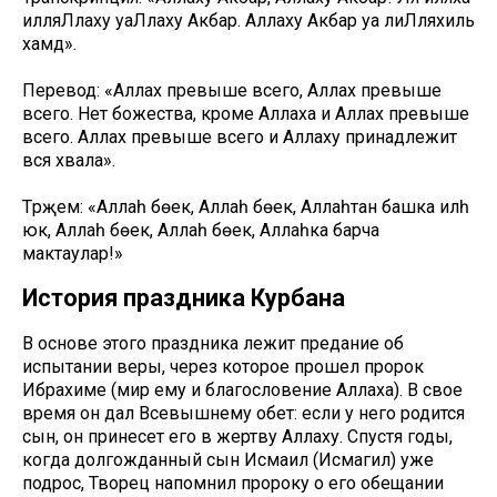
илляЛлаху уаЛлаху Акбар. Аллаху Акбар уа лиЛляхиль
хамд».
Перевод: «Аллах превыше всего, Аллах превыше
всего. Нет божества, кроме Аллаха и Аллах превыше
всего. Аллах превыше всего и Аллаху принадлежит
вся хвала».
Тәрҗемә: «Аллаһ бөек, Аллаһ бөек, Аллаһтан башка иләһ
юк, Аллаһ бөек, Аллаһ бөек, Аллаһка барча
мактаулар!»
История праздника Курбана
В основе этого праздника лежит предание об
испытании веры, через которое прошел пророк
Ибрахиме (мир ему и благословение Аллаха). В свое
время он дал Всевышнему обет: если у него родится
сын, он принесет его в жертву Аллаху. Спустя годы,
когда долгожданный сын Исмаил (Исмагил) уже
подрос, Творец напомнил пророку о его обещании