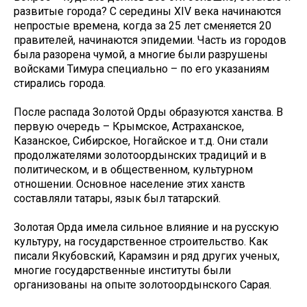
развитые города? С середины XIV века начинаются
непростые времена, когда за 25 лет сменяется 20
правителей, начинаются эпидемии. Часть из городов
была разорена чумой, а многие были разрушены
войсками Тимура специально – по его указаниям
стирались города.
После распада Золотой Орды образуются ханства. В
первую очередь – Крымское, Астраханское,
Казанское, Сибирское, Ногайское и т.д. Они стали
продолжателями золотоордынских традиций и в
политическом, и в общественном, культурном
отношении. Основное население этих ханств
составляли татары, язык был татарский.
Золотая Орда имела сильное влияние и на русскую
культуру, на государственное строительство. Как
писали Якубовский, Карамзин и ряд других ученых,
многие государственные институты были
организованы на опыте золотоордынского Сарая.