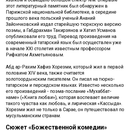
этот литературный памятник был обнаружен в
Парижской национальной библиотеке, в середине
прошлого века польский ученый Ананий
Зайончковский издал старейшую тюркскую версию
поэмы, а Габдрахман Такирзянов и Хатип Усманов
опубликовали его труд. Перевод произведения на
современный татарский язык был осуществлен уже
в начале XXI столетия известным профессором
Рифкатом Ахметьяновым.
Абд ар-Рахим Хафиз Хорезми, который жил в первой
половине XIV века, также считается
золотоордынским писателем. Он писал на тюрко-
татарском и персидском языках. Известно несколько
его произведений - поэма-послание «Мухаббат-
наме» («Книга любви»), которая воспевает величие
такого чувства как любовь, и лирическая «Кассыда».
Хорезми жил не только в Сарае, он путешествовал по
мусульманским странам.
Сюжет «Божественной комедии»