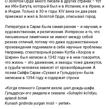
О Золотой Орде много писали в других странах – тот
же Ибн Батута, который был и в Испании, и в Иране, и
в Индии. Только в 30-е годы XIV века он два раза
приезжал и жил в Золотой Орде, описывал город.
Литература в Сарае была самая разная – и научная, и
художественная, и религиозная. Интересно и то, что
письменные памятники не имеют между собой
резких отличий, потому что даже художественные
произведения поднимали в себе научные проблемы.
Например, стихотворный роман Кутба «Хосров и
Ширин» был написан в 1342 году и в нем говорится,
что жизнь – это движение, и звезды тоже движутся,
а судьба человека зависит от кровообращения. А
поэма Сайфа Сараи «Сухаил и Гульдурсун» была
написана в 1394 году и содержит строки:
«Когда пленного Сухаиля везли, шел дождь-шафа.
Гульдурсун его увидела и сказала: «Suhaylni ko‘rdiyu,
aylandi birtek
Kunash girdinda yurgan misli – yertek».