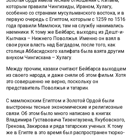
Золотая Орда имела тесные отношения с Китаем,
которым правили Чингизиды, Ираном, Хулагу,
особенно со странами мусульманского востока, и в
первую очередь с Египтом, которым с 1259 по 1516
года правили Мамлюки, там на службу нанимались
наемники. К тому же Бейбарс, выходец из Дешт-и-
Кыпчака – Нижнего Поволжья. Именно он взял в
свои руки власть над Багдадом, после того, как
столица Аббасидского халифата была взята другим
внуком Чингисхана – Хулагу.
Между прочим, казахи считают Бейбарса выходцем
из своего народа, и даже сняли об этом фильм. Хотя
это совершенно не верно, поскольку он
представитель Поволжья и татарин.
С мамлюкским Египтом и Золотой Ордой были
выстроены тесные экономические и религиозные
связи. Об этом было много написано в книгах
Владимира Густавовича Тизенгаузена, Якубовского,
Грекова, Закирова и ряда татарских ученых. К тому
же в Египте в это время был распространен тюрко-