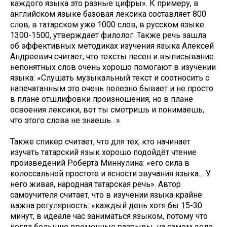
каждого языка это разные цифры». К примеру, в
английском языке базовая лексика составляет 800
слов, в татарском уже 1000 слов, в русском языке
1300-1500, утверждает филолог. Также речь зашла
об эффективных методиках изучения языка Алексей
Андреевич считает, что тексты песен и выписывание
непонятных слов очень хорошо помогают в изучении
языка: «Слушать музыкальный текст и соотносить с
напечатанным это очень полезно бывает и не просто
в плане отшлифовки произношения, но в плане
освоения лексики, вот ты смотришь и понимаешь,
что этого слова не знаешь…».
Также спикер считает, что для тех, кто начинает
изучать татарский язык хорошо подойдёт чтение
произведений Роберта Миннулина: «его сила в
колоссальной простоте и ясности звучания языка… У
него живая, народная татарская речь». Автор
самоучителя считает, что в изучении языка крайне
важна регулярность: «каждый день хотя бы 15-30
минут, в идеале час заниматься языком, потому что
когда большие временные разрывы, на самом деле