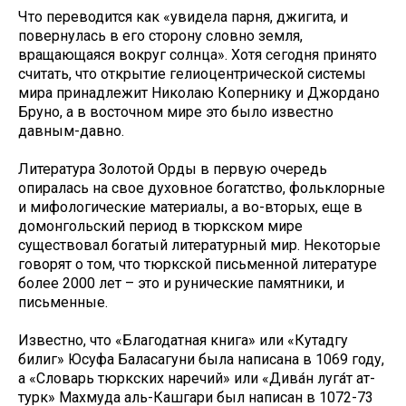
Что переводится как «увидела парня, джигита, и
повернулась в его сторону словно земля,
вращающаяся вокруг солнца». Хотя сегодня принято
считать, что открытие гелиоцентрической системы
мира принадлежит Николаю Копернику и Джордано
Бруно, а в восточном мире это было известно
давным-давно.
Литература Золотой Орды в первую очередь
опиралась на свое духовное богатство, фольклорные
и мифологические материалы, а во-вторых, еще в
домонгольский период в тюркском мире
существовал богатый литературный мир. Некоторые
говорят о том, что тюркской письменной литературе
более 2000 лет – это и рунические памятники, и
письменные.
Известно, что «Благодатная книга» или «Кутадгу
билиг» Юсуфа Баласагуни была написана в 1069 году,
а «Словарь тюркских наречий» или «Дива́н луга́т ат-
турк» Махмуда аль-Кашгари был написан в 1072-73