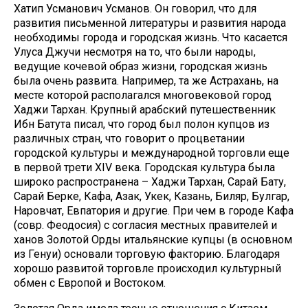
Хатип Усманович Усманов. Он говорил, что для
развития письменной литературы и развития народа
необходимы города и городская жизнь. Что касается
Улуса Джучи несмотря на то, что были народы,
ведущие кочевой образ жизни, городская жизнь
была очень развита. Например, та же Астрахань, на
месте которой располагался многовековой город
Хаджи Тархан. Крупный арабский путешественник
Ибн Батута писал, что город был полон купцов из
различных стран, что говорит о процветании
городской культуры и международной торговли еще
в первой трети XIV века. Городская культура была
широко распространена – Хаджи Тархан, Сарай Бату,
Сарай Берке, Кафа, Азак, Укек, Казань, Биляр, Булгар,
Наровчат, Евпатория и другие. При чем в городе Кафа
(совр. Феодосия) с согласия местных правителей и
ханов Золотой Орды итальянские купцы (в основном
из Генуи) основали торговую факторию. Благодаря
хорошо развитой торговле происходил культурный
обмен с Европой и Востоком.