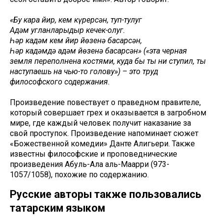
«Бу кара йир, кем күрерсән, туп-тулуг
Адәм угланларыдыр кечек-олуг.
Һәр кадәм кем йир йөзенә басарсән,
Һәр кадәмдә адәм йөзенә басарсән» («эта черная
земля переполнена костями, куда бы ты ни ступил, ты
наступаешь на чью-то голову») – это труд
философского содержания.
Произведение повествует о праведном правителе,
который совершает грех и оказывается в загробном
мире, где каждый человек получит наказание за
свой проступок. Произведение напоминает сюжет
«Божественной комедии» Данте Алигьери. Также
известны философские и проповеднические
произведения Абуль-Ала аль-Маарри (973-
1057/1058), похожие по содержанию.
Русские авторы также пользовались
татарским языком