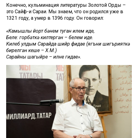
Конечно, кульминация литературы Золотой Орды –
это Сайф-и Сараи. Мы знаем, что он родился уже в
1321 году, а умер в 1396 году. Он говорил:
«Камышлы йорт бәнем туган илем иде,
Белең: горбәткә килтергән – белем иде.
Килеб улдым Сарайда шийр фидае (ягъни шигърияткә
бирелгән кеше – Х.М.)
Сарайның шагыйре – илнең гидае».