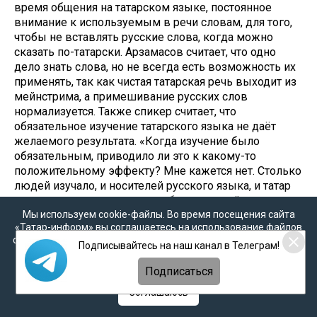
время общения на татарском языке, постоянное
внимание к используемым в речи словам, для того,
чтобы не вставлять русские слова, когда можно
сказать по-татарски. Арзамасов считает, что одно
дело знать слова, но не всегда есть возможность их
применять, так как чистая татарская речь выходит из
мейнстрима, а примешивание русских слов
нормализуется. Также спикер считает, что
обязательное изучение татарского языка не даёт
желаемого результата. «Когда изучение было
обязательным, приводило ли это к какому-то
положительному эффекту? Мне кажется нет. Столько
людей изучало, и носителей русского языка, и татар
этнических, результата то не было, что сейчас, что
Мы используем cookie-файлы. Во время посещения сайта
тогда…», - сетует учёный. Он считает, что насилие —
«Татар-информ» вы соглашаетесь на использование файлов
это всегда плохо, и человек сам должен заставлять
cookie в соответствии с настоящим уведомлением, согласием
себя изучать языки. По словам Арзамасова, язык —
Подписывайтесь на наш канал в Телеграм!
на
обработку персональных данных
,
Политикой о
это сложная система за которой стоит культура,
персональных данных
и
Политикой конфиденциальности
Подписаться
мировоззрение, философия и изучая язык, мы
изучаем народ и государство должно уделять
Соглашаюсь
серьёзное внимание сохранению национальных