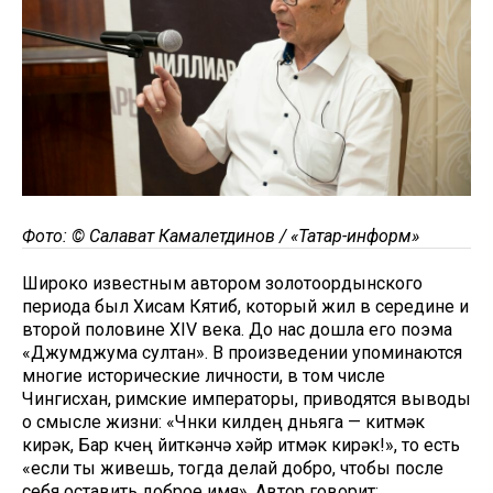
Фото: © Салават Камалетдинов / «Татар-информ»
Широко известным автором золотоордынского
периода был Хисам Кятиб, который жил в середине и
второй половине XIV века. До нас дошла его поэма
«Джумджума султан». В произведении упоминаются
многие исторические личности, в том числе
Чингисхан, римские императоры, приводятся выводы
о смысле жизни: «Чөнки килдең дөньяга — китмәк
кирәк, Бар көчең йиткәнчә хәйр итмәк кирәк!», то есть
«если ты живешь, тогда делай добро, чтобы после
себя оставить доброе имя». Автор говорит: