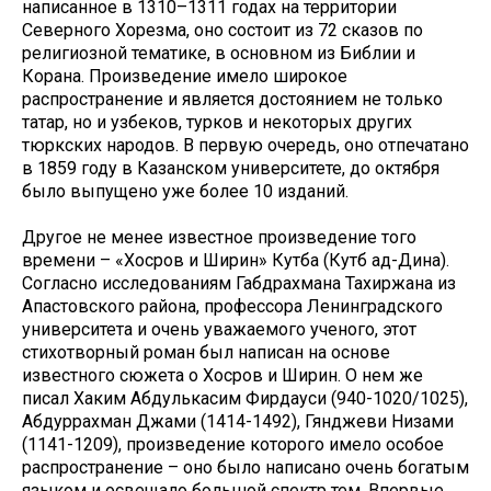
написанное в 1310–1311 годах на территории
Северного Хорезма, оно состоит из 72 сказов по
религиозной тематике, в основном из Библии и
Корана. Произведение имело широкое
распространение и является достоянием не только
татар, но и узбеков, турков и некоторых других
тюркских народов. В первую очередь, оно отпечатано
в 1859 году в Казанском университете, до октября
было выпущено уже более 10 изданий.
Другое не менее известное произведение того
времени – «Хосров и Ширин» Кутба (Кутб ад-Дина).
Согласно исследованиям Габдрахмана Тахиржана из
Апастовского района, профессора Ленинградского
университета и очень уважаемого ученого, этот
стихотворный роман был написан на основе
известного сюжета о Хосров и Ширин. О нем же
писал Хаким Абдулькасим Фирдауси (940-1020/1025),
Абдуррахман Джами (1414-1492), Гянджеви Низами
(1141-1209), произведение которого имело особое
распространение – оно было написано очень богатым
языком и освещало большой спектр тем. Впервые