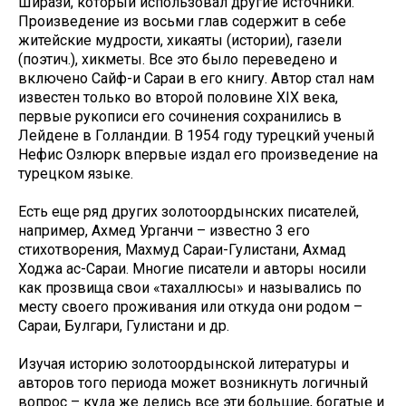
Ширази, который использовал другие источники.
Произведение из восьми глав содержит в себе
житейские мудрости, хикаяты (истории), газели
(поэтич.), хикметы. Все это было переведено и
включено Сайф-и Сараи в его книгу. Автор стал нам
известен только во второй половине XIX века,
первые рукописи его сочинения сохранились в
Лейдене в Голландии. В 1954 году турецкий ученый
Нефис Озлюрк впервые издал его произведение на
турецком языке.
Есть еще ряд других золотоордынских писателей,
например, Ахмед Урганчи – известно 3 его
стихотворения, Махмуд Сараи-Гулистани, Ахмад
Ходжа ас-Сараи. Многие писатели и авторы носили
как прозвища свои «тахаллюсы» и назывались по
месту своего проживания или откуда они родом –
Сараи, Булгари, Гулистани и др.
Изучая историю золотоордынской литературы и
авторов того периода может возникнуть логичный
вопрос – куда же делись все эти большие, богатые и