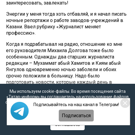
заинтересовать, завлекать!
Энергии у меня тогда хоть отбавляй, и я начал писать
ночные репортажи о работе заводов-учреждений в
Казани. Ввел рубрику «Журналист меняет
профессию».
Когда я подрабатывал на радио, отношение ко мне
его руководителя Михаила Долгова тоже было
особенным. Однажды два старших журналиста
редакции – Мухаммат абый Хамитов и Киям абый
Янгулов одновременно ночью заболели и обоих
срочно положили в больницу. Надо было
подготовить новости, которые каждый день в
вечернее время выходят в эфир. Михаил
Мы используем cookie-файлы. Во время посещения сайта
Филиппович поручил это мне. С помощью опытных
«Татар-информ» вы соглашаетесь на использование файлов
сотрудников редакции я новости успел подготовить.
cookie в соответствии с настоящим уведомлением, согласием
Подписывайтесь на наш канал в Телеграм!
Их прочитали дикторы Амина Сафиуллина и Айрат
на
обработку персональных данных
,
Политикой о
персональных данных
и
Политикой конфиденциальности
Арсланов.
Подписаться
Соглашаюсь
На следующий день Михаил Филиппович сказал:
«После института тебя отправят в деревню учителем.