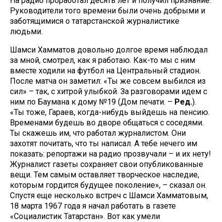
На радио проработал десять лет и получил признание.
Руководители того времени были очень добрыми и
заботящимися о татарстанской журналистике
людьми.
Шамси Хамматов довольно долгое время наблюдал
за мной, смотрел, как я работаю. Как-то мы с ним
вместе ходили на футбол на Центральный стадион.
После матча он заметил: «Ты же совсем выбился из
сил» – так, с хитрой улыбкой. За разговорами идем с
ним по Баумана к дому №19 (Дом печати. –
Ред.
).
«Ты тоже, Гараев, когда-нибудь выйдешь на пенсию.
Временами будешь во дворе общаться с соседями.
Ты скажешь им, что работал журналистом. Они
захотят почитать, что ты написал. А тебе нечего им
показать: репортажи на радио прозвучали – и их нету!
Журналист газеты сохраняет свои опубликованные
вещи. Тем самым оставляет творческое наследие,
которым гордится будущее поколение», – сказал он.
Спустя еще несколько встреч с Шамси Хамматовым,
18 марта 1967 года я начал работать в газете
«Социалистик Татарстан». Вот как умели