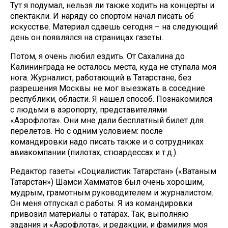
Тут я подумал, нельзя ли также ходить на концерты и
спектакли. И наряду со спортом начал писать об
искусстве. Материал сдаешь сегодня – на следующий
день он появлялся на страницах газеты.
Потом, я очень любил ездить. От Сахалина до
Калининграда не осталось места, куда не ступала моя
нога. Журналист, работающий в Татарстане, без
разрешения Москвы не мог выезжать в соседние
республики, области. Я нашел способ. Познакомился
с людьми в аэропорту, представителями
«Аэрофлота». Они мне дали бесплатный билет для
перелетов. Но с одним условием: после
командировки надо писать также и о сотрудниках
авиакомпании (пилотах, стюардессах и т.д.).
Редактор газеты «Социалистик Татарстан» («Ватаным
Татарстан») Шамси Хамматов был очень хорошим,
мудрым, грамотным руководителем и журналистом.
Он меня отпускал с работы. Я из командировки
привозил материалы о татарах. Так, выполняю
задания и «Аэрофлота», и редакции, и фамилия моя