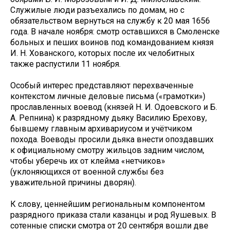
Служилые люди разъехались по домам, но с
обязательством вернуться на службу к 20 мая 1656
года. В начале ноября: смотр оставшихся в Смоленске
больных и пеших воинов под командованием князя
И. Н. Хованского, которых после их челобитных
также распустили 11 ноября.
Особый интерес представляют перехваченные
контекстом личные деловые письма («грамотки»)
прославленных воевод (князей Н. И. Одоевского и Б.
А. Репнина) к разрядному дьяку Василию Брехову,
бывшему главным архивариусом и учётчиком
похода. Воеводы просили дьяка внести опоздавших
к официальному смотру жильцов задним числом,
чтобы уберечь их от клейма «нетчиков»
(уклоняющихся от военной службы без
уважительной причины дворян).
К слову, ценнейшим региональным компонентом
разрядного приказа стали казанцы и род Яушевых. В
сотенные списки смотра от 20 сентября вошли две