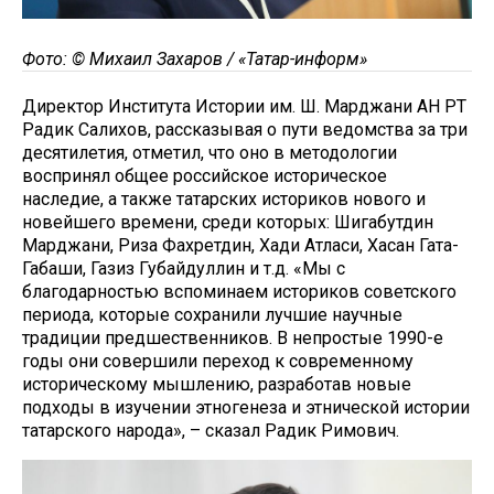
Фото: © Михаил Захаров / «Татар-информ»
Директор Института Истории им. Ш. Марджани АН РТ
Радик Салихов, рассказывая о пути ведомства за три
десятилетия, отметил, что оно в методологии
воспринял общее российское историческое
наследие, а также татарских историков нового и
новейшего времени, среди которых: Шигабутдин
Марджани, Риза Фахретдин, Хади Атласи, Хасан Гата-
Габаши, Газиз Губайдуллин и т.д. «Мы с
благодарностью вспоминаем историков советского
периода, которые сохранили лучшие научные
традиции предшественников. В непростые 1990-е
годы они совершили переход к современному
историческому мышлению, разработав новые
подходы в изучении этногенеза и этнической истории
татарского народа», – сказал Радик Римович.