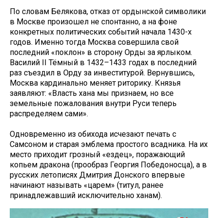
По словам Белякова, отказ от ордынской символики
в Москве произошел не спонтанно, а на фоне
конкретных политических событий начала 1430-х
годов. Именно тогда Москва совершила свой
последний «поклон» в сторону Орды за ярлыком.
Василий II Тёмный в 1432–1433 годах в последний
раз съездил в Орду за инвеститурой. Вернувшись,
Москва кардинально меняет риторику. Князья
заявляют: «Власть хана мы признаем, но все
земельные пожалования внутри Руси теперь
распределяем сами».
Одновременно из обихода исчезают печать с
Самсоном и старая эмблема простого всадника. На их
место приходит грозный «ездец», поражающий
копьем дракона (прообраз Георгия Победоносца), а в
русских летописях Дмитрия Донского впервые
начинают называть «царем» (титул, ранее
принадлежавший исключительно ханам).