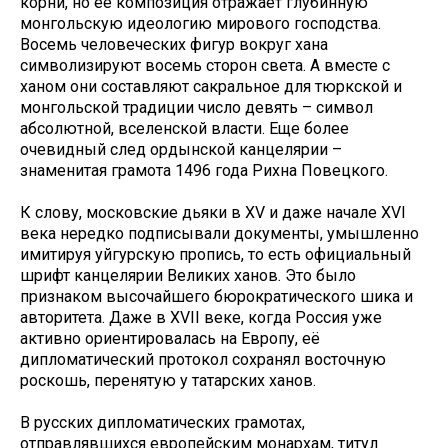
корни, но её композиция отражает глубинную
монгольскую идеологию мирового господства.
Восемь человеческих фигур вокруг хана
символизируют восемь сторон света. А вместе с
ханом они составляют сакральное для тюркской и
монгольской традиции число девять – символ
абсолютной, вселенской власти. Еще более
очевидный след ордынской канцелярии –
знаменитая грамота 1496 года Рихна Повецкого.
К слову, московские дьяки в XV и даже начале XVI
века нередко подписывали документы, умышленно
имитируя уйгурскую пропись, то есть официальный
шрифт канцелярии Великих ханов. Это было
признаком высочайшего бюрократического шика и
авторитета. Даже в XVII веке, когда Россия уже
активно ориентировалась на Европу, её
дипломатический протокол сохранял восточную
роскошь, перенятую у татарских ханов.
В русских дипломатических грамотах,
отправлявшихся европейским монархам, титул