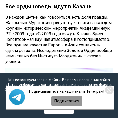
Все ордыноведы идут в Казань
В каждой шутке, как говориться, есть доля правды.
Жаксылык Муратович присутствует почти на каждом
крупном историческом мероприятии Академии наук
РТ с 2009 года. «С 2009 года езжу в Казань. Здесь
неповторимая научная атмосфера и гостеприимство.
Все лучшие качества Европы и Азии сошлись в
одном регионе. Исследование Золотой Орды вообще
немыслимо без Института Марджани», – сказал
ученый.
Мы используем cookie-файлы. Во время посещения сайта
«Татар-информ» вы соглашаетесь на использование файлов
cookie в соответствии с настоящим уведомлением, согласием
Подписывайтесь на наш канал в Телеграм!
на
обработку персональных данных
,
Политикой о
персональных данных
и
Политикой конфиденциальности
Подписаться
Соглашаюсь