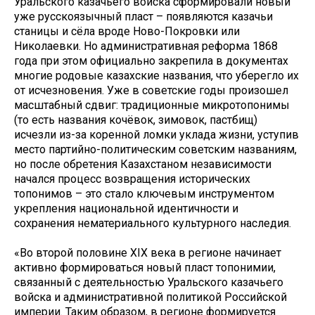
Уральского казачьего войска сформировали новый
уже русскоязычный пласт – появляются казачьи
станицы и сёла вроде Ново-Покровки или
Николаевки. Но административная реформа 1868
года при этом официально закрепила в документах
многие родовые казахские названия, что уберегло их
от исчезновения. Уже в советские годы произошел
масштабный сдвиг: традиционные микротопонимы
(то есть названия кочёвок, зимовок, пастбищ)
исчезли из-за коренной ломки уклада жизни, уступив
место партийно-политическим советским названиям,
но после обретения Казахстаном независимости
начался процесс возвращения исторических
топонимов – это стало ключевым инструментом
укрепления национальной идентичности и
сохранения нематериального культурного наследия.
«Во второй половине XIX века в регионе начинает
активно формироваться новый пласт топонимии,
связанный с деятельностью Уральского казачьего
войска и административной политикой Российской
империи. Таким образом, в регионе формируется