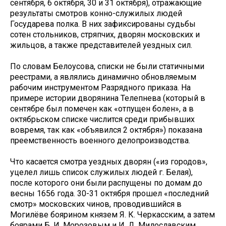
сентября, 6 октября, 30 и 31 октября), отражающие
результаты смотров конно-служилых людей
Государева полка. В них зафиксированы судьбы
сотен стольников, стряпчих, дворян московских и
жильцов, а также представителей уездных сил.
По словам Белоусова, списки не были статичными
реестрами, а являлись динамично обновляемым
рабочим инструментом Разрядного приказа. На
примере истории дворянина Телепнева (который в
сентябре был помечен как «отпущен болен», а в
октябрьском списке числится среди прибывших
вовремя, так как «объявился 2 октября») показана
преемственность военного делопроизводства.
Что касается смотра уездных дворян («из городов»,
уцелел лишь список служилых людей г. Белая),
после которого они были распущены по домам до
весны 1656 года. 30-31 октября прошел «последний
смотр» московских чинов, проводившийся в
Могилёве боярином князем Я. К. Черкасским, а затем
боярами Б. И. Морозовым и И. Д. Милославским.