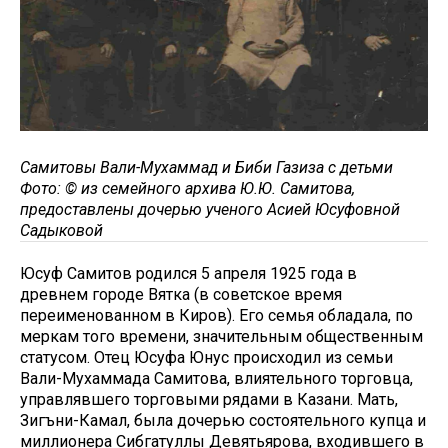
Самитовы Вали-Мухаммад и Биби Газиза с детьми
Фото: © из семейного архива Ю.Ю. Самитова,
предоставлены дочерью ученого Асией Юсуфовной
Садыковой
Юсуф Самитов родился 5 апреля 1925 года в
древнем городе Вятка (в советское время
переименованном в Киров). Его семья обладала, по
меркам того времени, значительным общественным
статусом. Отец Юсуфа Юнус происходил из семьи
Вали-Мухаммада Самитова, влиятельного торговца,
управлявшего торговыми рядами в Казани. Мать,
Зигъни-Камал, была дочерью состоятельного купца и
миллионера Сибгатуллы Девятьярова, входившего в