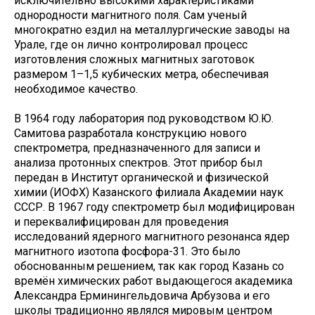
исключительно высокими характеристиками
однородности магнитного поля. Сам ученый
многократно ездил на металлургические заводы на
Урале, где он лично контролировал процесс
изготовления сложных магнитных заготовок
размером 1–1,5 кубических метра, обеспечивая
необходимое качество.
В 1964 году лаборатория под руководством Ю.Ю.
Самитова разработала конструкцию нового
спектрометра, предназначенного для записи и
анализа протонных спектров. Этот прибор был
передан в Институт органической и физической
химии (ИОФХ) Казанского филиала Академии наук
СССР. В 1967 году спектрометр был модифицирован
и переквалифицирован для проведения
исследований ядерного магнитного резонанса ядер
магнитного изотопа фосфора-31. Это было
обоснованным решением, так как город Казань со
времён химических работ выдающегося академика
Александра Ерминингельдовича Арбузова и его
школы традиционно являлся мировым центром