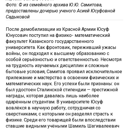
Фото: © из семейного архива Ю.Ю. Самитова,
предоставлены дочерью ученого Асией Юсуфовной
Садыковой
После демобилизации из Красной Армии Юсуф
Юнусович поступил на физико- математический
факультет Казанского государственного
университета. Как фронтовик, переживший ужасы
войны, он подходил к высшему образованию с
особой серьёзностью и ответственностью. Несмотря
на трудность изучаемых дисциплин и сложные
бытовые условия, Самитов проявил исключительное
прилежание и мастерство в освоении физических и
математических наук. Его успехи были признаны: он
был удостоен Сталинской стипендии — престижной
награды, которая давалась лишь наиболее
одарённым студентам. В университете Юсуф
вовлёкся в научную работу, сотрудничая со
сверстниками, с которыми он разделял страсть к
физике. Среди его товарищей были впоследствии
ставшие видными учёными Шамиль Шагивалеевич