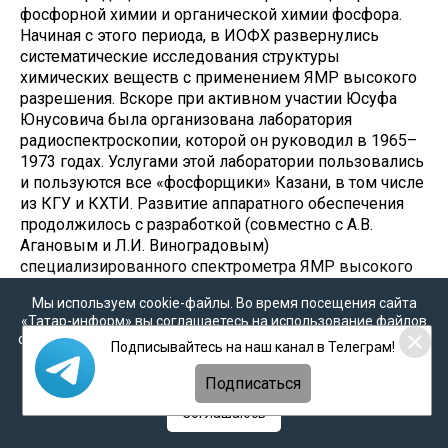
фосфорной химии и органической химии фосфора.
Начиная с этого периода, в ИОФХ развернулись
систематические исследования структуры
химических веществ с применением ЯМР высокого
разрешения. Вскоре при активном участии Юсуфа
Юнусовича была организована лаборатория
радиоспектроскопии, которой он руководил в 1965–
1973 годах. Услугами этой лаборатории пользовались
и пользуются все «фосфорщики» Казани, в том числе
из КГУ и КХТИ. Развитие аппаратного обеспечения
продолжилось с разработкой (совместно с А.В.
Агановым и Л.И. Виноградовым)
специализированного спектрометра ЯМР высокого
разрешения, предназначенного для проведения
Мы используем cookie-файлы. Во время посещения сайта
кинетических и динамических исследований. В
«Татар-информ» вы соглашаетесь на использование файлов
конструкцию этого прибора были воплощены многие
cookie в соответствии с настоящим уведомлением, согласием
Подписывайтесь на наш канал в Телеграм!
новые инженерные и физические идеи.
на
обработку персональных данных
,
Политикой о
персональных данных
и
Политикой конфиденциальности
Подписаться
В 1967 году Юсуф Юнусович защитил докторскую
диссертацию на тему «Спектры ядерного магнитного
Соглашаюсь
резонанса и стереоизомерия молекул». Это была