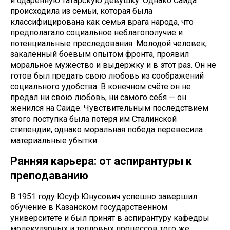
и одарённую татарскую девушку. Однако Саида
происходила из семьи, которая была
классифицирована как семья врага народа, что
предполагало социальное неблагополучие и
потенциальные преследования. Молодой человек,
закалённый боевым опытом фронта, проявил
моральное мужество и выдержку и в этот раз. Он не
готов был предать свою любовь из соображений
социального удобства. В конечном счёте он не
предал ни свою любовь, ни самого себя — он
женился на Саиде. Чувствительным последствием
этого поступка была потеря им Сталинской
стипендии, однако моральная победа перевесила
материальные убытки.
Ранняя карьера: от аспирантуры к
преподаванию
В 1951 году Юсуф Юнусович успешно завершил
обучение в Казанском государственном
университете и был принят в аспирантуру кафедры
молекулярных и тепловых процессов того же