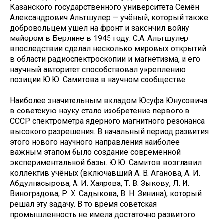
Казанского государственного университета Семён
Александрович Альтшулер — учёный, который также
добровольцем ушел на фронт и закончил войну
майором в Берлине в 1945 году. С.А. Альтшулер
впоследствии сделал несколько мировых открытий
в области радиоспектроскопии и магнетизма, и его
научный авторитет способствовал укреплению
позиции Ю.Ю. Самитова в научном сообществе.
Наиболее значительным вкладом Юсуфа Юнусовича
в советскую науку стало изобретение первого в
СССР спектрометра ядерного магнитного резонанса
высокого разрешения. В начальный период развития
этого нового научного направления наиболее
важным этапом было создание современной
экспериментальной базы. Ю.Ю. Самитов возглавил
коллектив учёных (включавший А. В. Агaнoвa, А. И.
Абдулнасырова, А. И. Хаярова, Т. В. Зыкову, Л. И.
Виноградова, Р. Х. Садыкова, В. Н. Зинина), который
решал эту задачу. В то время советская
промышленность не имела достаточно развитого