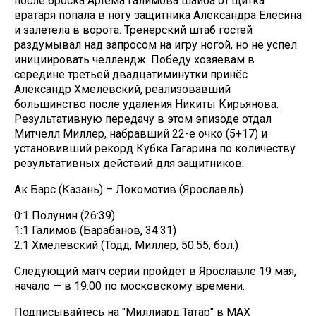
после броска Артёма Галимова шайба от щитка
вратаря попала в ногу защитника Александра Елесина
и залетела в ворота. Тренерский штаб гостей
раздумывал над запросом на игру ногой, но не успел
инициировать челлендж. Победу хозяевам в
середине третьей двадцатиминутки принёс
Александр Хмелевский, реализовавший
большинство после удаления Никиты Кирьянова.
Результативную передачу в этом эпизоде отдал
Митчелл Миллер, набравший 22-е очко (5+17) и
установивший рекорд Кубка Гагарина по количеству
результативных действий для защитников.
Ак Барс (Казань) – Локомотив (Ярославль)
0:1 Полунин (26:39)
1:1 Галимов (Барабанов, 34:31)
2:1 Хмелевский (Тодд, Миллер, 50:55, бол.)
Следующий матч серии пройдёт в Ярославле 19 мая,
начало — в 19:00 по московскому времени.
Подписывайтесь на "Миллиард.Татар" в МАХ