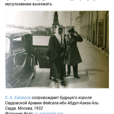
мусульманам выезжать.
К. А. Хакимов
сопровождает будущего короля
Саудовской Аравии Фейсала ибн Абдул-Азиза Аль
Сауда. Москва, 1932
Источник фото:
ru.wikipedia.org