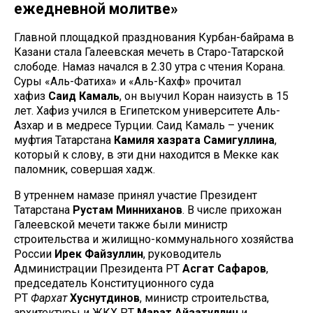
ежедневной молитве»
Главной площадкой празднования Курбан-байрама в
Казани стала Галеевская мечеть в Старо-Татарской
слободе. Намаз начался в 2.30 утра с чтения Корана.
Суры «Аль-Фатиха» и «Аль-Кахф» прочитал
хафиз
Саид
Камаль
, он выучил Коран наизусть в 15
лет. Хафиз учился в Египетском университете Аль-
Азхар и в медресе Турции. Саид Камаль – ученик
муфтия Татарстана
Камиля
хазрата
Самигуллина
,
который к слову, в эти дни находится в Мекке как
паломник, совершая хадж.
В утреннем намазе принял участие Президент
Татарстана
Рустам
Минниханов
. В числе прихожан
Галеевской мечети также были министр
строительства и жилищно-коммунального хозяйства
России
Ирек
Файзуллин
, руководитель
Администрации Президента РТ
Асгат
Сафаров
,
председатель Конституционного суда
РТ
Фархат
Хуснутдинов
, министр строительства,
архитектуры и ЖКХ РТ
Марат
Айзатуллин
и