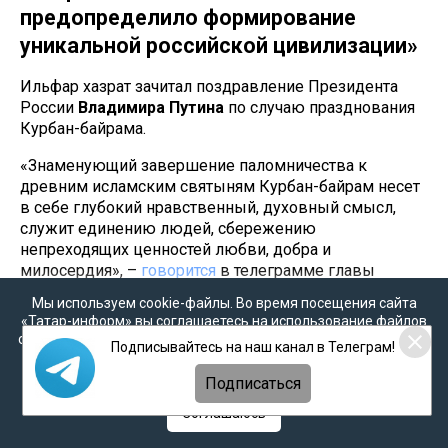
предопределило формирование
уникальной российской цивилизации»
Ильфар хазрат зачитал поздравление Президента
России
Владимира
Путина
по случаю празднования
Курбан-байрама.
«Знаменующий завершение паломничества к
древним исламским святыням Курбан-байрам несет
в себе глубокий нравственный, духовный смысл,
служит единению людей, сбережению
непреходящих ценностей любви, добра и
милосердия», –
говорится
в телеграмме главы
государства.
Мы используем cookie-файлы. Во время посещения сайта
«Татар-информ» вы соглашаетесь на использование файлов
Он отметил, что мусульманская община России
cookie в соответствии с настоящим уведомлением, согласием
Подписывайтесь на наш канал в Телеграм!
активно участвует в жизни страны, уделяет
на
обработку персональных данных
,
Политикой о
неустанное внимание реализации масштабных
персональных данных
и
Политикой конфиденциальности
Подписаться
благотворительных, образовательных,
просветительских инициатив, воспитанию
Соглашаюсь
подрастающего поколения в уважении к традициям и