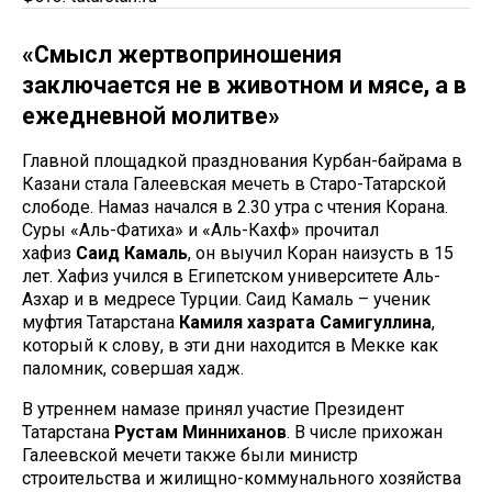
«Смысл жертвоприношения
заключается не в животном и мясе, а в
ежедневной молитве»
Главной площадкой празднования Курбан-байрама в
Казани стала Галеевская мечеть в Старо-Татарской
слободе. Намаз начался в 2.30 утра с чтения Корана.
Суры «Аль-Фатиха» и «Аль-Кахф» прочитал
хафиз
Саид
Камаль
, он выучил Коран наизусть в 15
лет. Хафиз учился в Египетском университете Аль-
Азхар и в медресе Турции. Саид Камаль – ученик
муфтия Татарстана
Камиля
хазрата
Самигуллина
,
который к слову, в эти дни находится в Мекке как
паломник, совершая хадж.
В утреннем намазе принял участие Президент
Татарстана
Рустам
Минниханов
. В числе прихожан
Галеевской мечети также были министр
строительства и жилищно-коммунального хозяйства