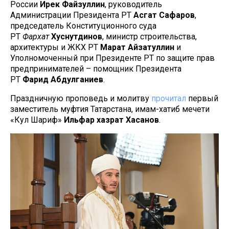
России
Ирек
Файзуллин
, руководитель
Администрации Президента РТ
Асгат
Сафаров
,
председатель Конституционного суда
РТ
Фархат
Хуснутдинов
, министр строительства,
архитектуры и ЖКХ РТ
Марат
Айзатуллин
и
Уполномоченный при Президенте РТ по защите прав
предпринимателей – помощник Президента
РТ
Фарид
Абдулганиев
.
Праздничную проповедь и молитву
прочитал
первый
заместитель муфтия Татарстана, имам-хатиб мечети
«Кул Шариф»
Ильфар
хазрат
Хасанов
.