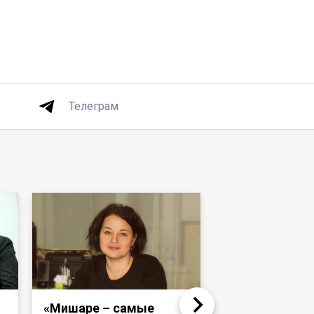
Телеграм
«Мишаре – самые
Надир Девлет