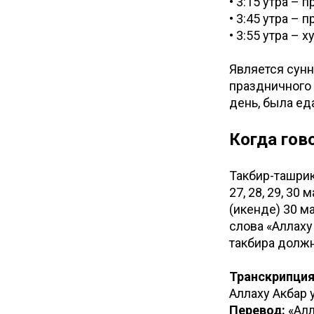
• 3:15 утра – 
• 3:45 утра – 
• 3:55 утра – 
Является сунн
праздничного 
день, была ед
Когда гов
Такбир-ташрик
27, 28, 29, 30
(икенде) 30 м
слова «Аллаху
такбира должн
Транскрипция
Аллаху Акбар 
Перевод:
«Алл