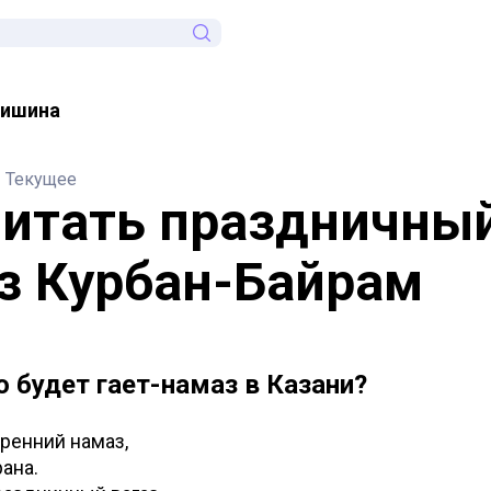
дишина
Текущее
читать праздничны
з Курбан-Байрам
о будет гает-намаз в Казани?
утренний намаз,
ана.