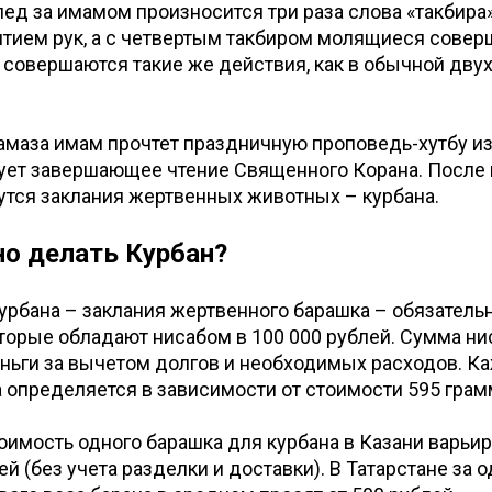
лед за имамом произносится три раза слова «такбира»
ятием рук, а с четвертым такбиром молящиеся сове
 совершаются такие же действия, как в обычной двух
амаза имам прочтет праздничную проповедь-хутбу из 
дует завершающее чтение Священного Корана. После
тся заклания жертвенных животных – курбана.
о делать Курбан?
рбана – заклания жертвенного барашка – обязатель
торые обладают нисабом в 100 000 рублей. Сумма нис
ньги за вычетом долгов и необходимых расходов. К
 определяется в зависимости от стоимости 595 грам
тоимость одного барашка для курбана в Казани варьир
й (без учета разделки и доставки). В Татарстане за 