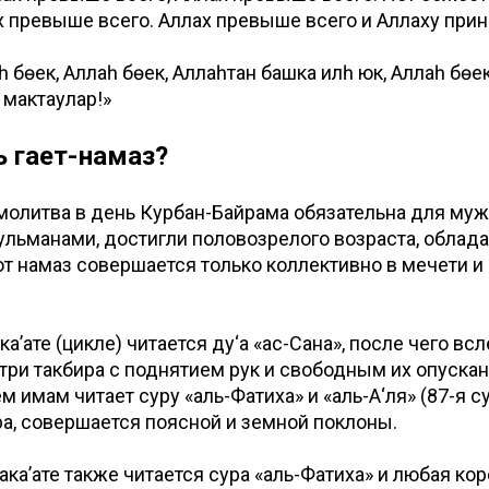
х превыше всего. Аллах превыше всего и Аллаху при
һ бөек, Аллаһ бөек, Аллаһтан башка иләһ юк, Аллаһ бөек
 мактаулар!»
ь гает-намаз?
олитва в день Курбан-Байрама обязательна для муж
льманами, достигли половозрелого возраста, облад
от намаз совершается только коллективно в мечети и 
ка’ате (цикле) читается ду‘а «ас-Сана», после чего в
три такбира с поднятием рук и свободным их опуска
м имам читает суру «аль-Фатиха» и «аль-А‘ля» (87-я с
ра, совершается поясной и земной поклоны.
ака’ате также читается сура «аль-Фатиха» и любая кор