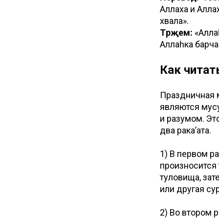
Аллаха и Алла
хвала».
Тәрҗемә:
«Алла
Аллаһка барча
Как читат
Праздничная м
являются мусу
и разумом. Эт
два рака’ата.
1) В первом ра
произносится 
туловища, зате
или другая су
2) Во втором р