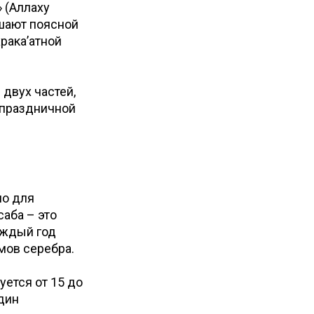
 (Аллаху
ршают поясной
рака’атной
двух частей,
 праздничной
но для
аба – это
аждый год
мов серебра.
уется от 15 до
один