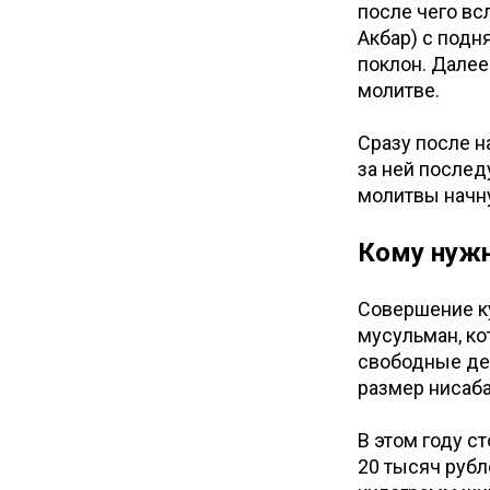
после чего вс
Акбар) с подн
поклон. Далее
молитве.
Сразу после н
за ней после
молитвы начну
Кому нужн
Совершение ку
мусульман, ко
свободные де
размер нисаба
В этом году с
20 тысяч рубле