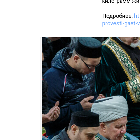
килограмм жив
Подробнее:
ht
provesti-gaet-