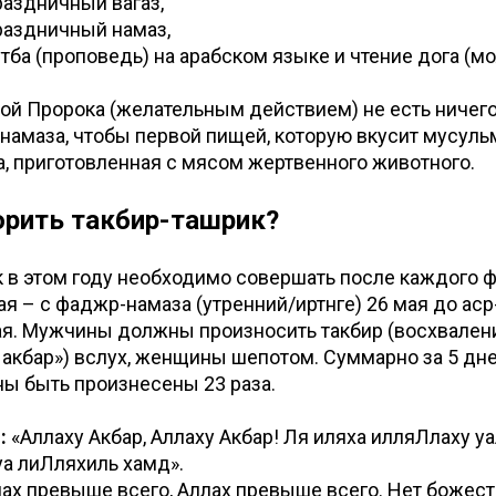
праздничный вагаз,
праздничный намаз,
хутба (проповедь) на арабском языке и чтение дога (мо
ой Пророка (желательным действием) не есть ничег
намаза, чтобы первой пищей, которую вкусит мусульм
а, приготовленная с мясом жертвенного животного.
орить такбир-ташрик?
 в этом году необходимо совершать после каждого ф
 мая – с фаджр-намаза (утренний/иртәнге) 26 мая до ас
ая. Мужчины должны произносить такбир (восхвалени
 акбар») вслух, женщины шепотом. Суммарно за 5 дн
ы быть произнесены 23 раза.
:
«Аллаху Акбар, Аллаху Акбар! Ля иляха илляЛлаху у
уа лиЛляхиль хамд».
ах превыше всего, Аллах превыше всего. Нет божест