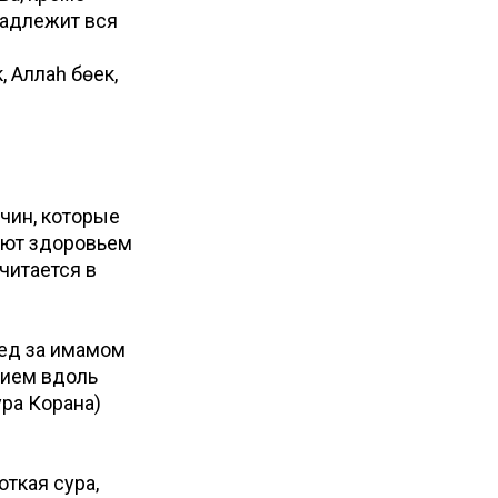
надлежит вся
, Аллаһ бөек,
чин, которые
ают здоровьем
читается в
след за имамом
нием вдоль
ура Корана)
откая сура,