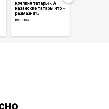
крепкие татары». А
«Раньше тата
а
казанские татары что –
башкиры ходи
размазня?»
и те же медре
говорили на 
ИНТЕРВЬЮ
языке»
ИНТЕРВЬЮ
сно