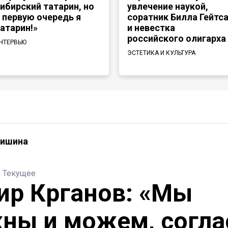
ибирский татарин, но
увлечение наукой,
 первую очередь я
соратник Билла Гейтс
атарин!»
и невестка
российского олигарха
НТЕРВЬЮ
ЭСТЕТИКА И КУЛЬТУРА
дишина
Текущее
ир Крганов: «Мы
ны и можем, согла