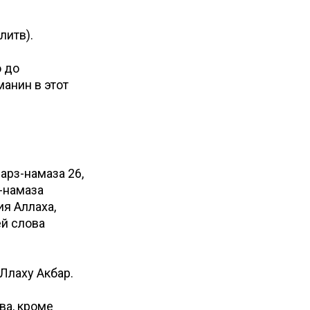
литв).
о до
анин в этот
арз-намаза 26,
р-намаза
я Аллаха,
ей слова
аЛлаху Акбар.
ва, кроме