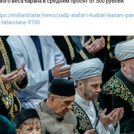
ого веса барана в среднем просят от 500 рублей.
tps://milliard.tatar/news/xadz-arafat-i-kurban-bairam-pa
v-tatarstane-9730