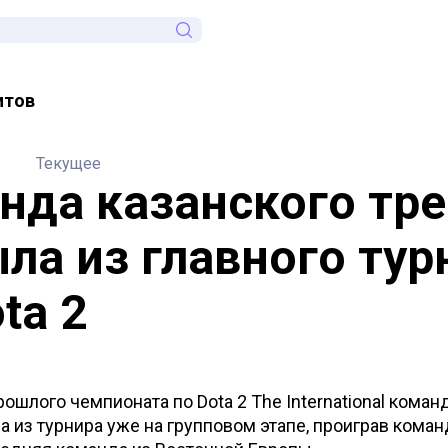
итов
Текущее
нда казанского тр
ла из главного тур
ta 2
ошлого чемпионата по Dota 2 The International кома
а из турнира уже на групповом этапе, проиграв кома