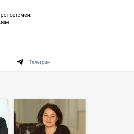
ерспортсмен.
ашем
Телеграм