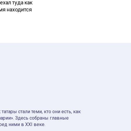
ехал туда как
емя находится
атары стали теми, кто они есть, как
нарии». Здесь собраны главные
ред ними в XXI веке.