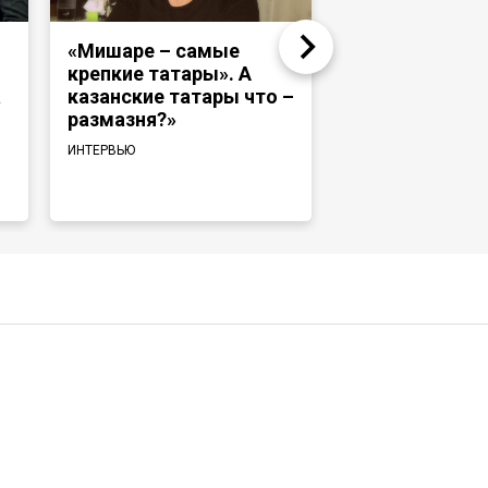
«Мишаре – самые
Надир Девлет
крепкие татары». А
«Раньше тата
а
казанские татары что –
башкиры ходи
размазня?»
и те же медре
говорили на 
ИНТЕРВЬЮ
языке»
ИНТЕРВЬЮ