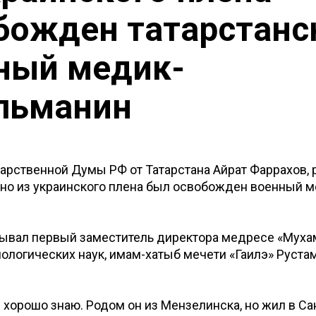
божден татарстанс
ный медик-
льманин
арственной Думы РФ от Татарстана Айрат Фаррахов, 
вно из украинского плена был освобожден военный м
зывал первый заместитель директора медресе «Муха
ологических наук, имам-хатыб мечети «Гаилэ» Рустам
 хорошо знаю. Родом он из Мензелинска, но жил в Са