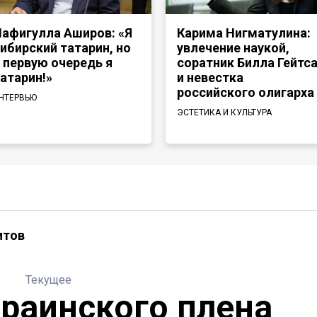
афигулла Аширов: «Я
Карима Нигматулина:
ибирский татарин, но
увлечение наукой,
 первую очередь я
соратник Билла Гейтс
атарин!»
и невестка
российского олигарха
НТЕРВЬЮ
ЭСТЕТИКА И КУЛЬТУРА
итов
Текущее
краинского плена