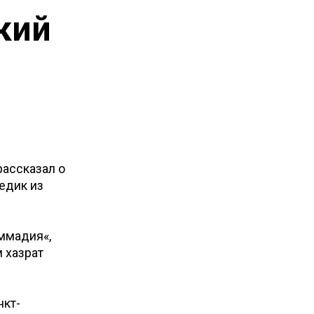
кий
рассказал о
едик из
ммадия«,
 хазрат
нкт-