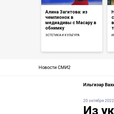
Алина Загитова: из
Н
чемпионок в
с
медиадивы с Масару в
в
обнимку
т
ЭСТЕТИКА И КУЛЬТУРА
И
Новости СМИ2
Ильгизар Вах
20 октября 2022
Из у