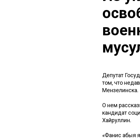
осво
воен
мусу
Депутат Госуд
том, что неда
Мензелинска.
О нем расска
кандидат соци
Хайруллин.
«Фанис абыя я