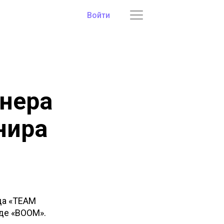
Войти
енера
нира
нда «TEAM
нде «BOOM».