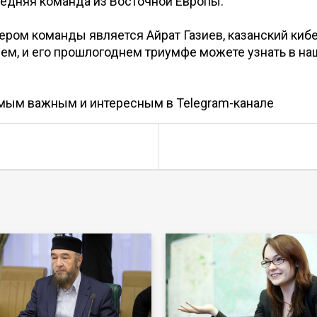
ледняя команда из Восточной Европы.
ером команды является Айрат Газиев, казанский киб
ем, и его прошлогоднем триумфе можете узнать в н
амым важным и интересным в
Telegram-канале