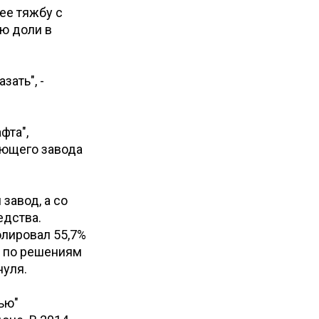
ее тяжбу с
рю доли в
зать", -
фта",
ающего завода
завод, а со
едства.
олировал 55,7%
ду по решениям
нуля.
ью"