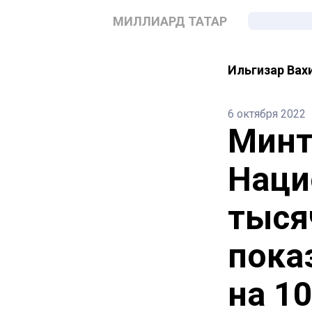
МИЛЛИАРД ТАТАР
Ильгизар Вах
6 октября 2022
Минт
Наци
тыся
пока
на 1