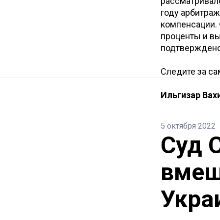
рассматривало
году арбитраж
компенсации.
проценты и вы
подтверждено
Следите за с
Ильгизар Вах
5 октября 2022
Суд 
вмеш
Укра