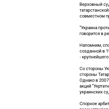
Верховный суд
татарстанской
совместном п
"Украина проти
говорится в р
Напомним, спо
созданной в 1
- крупнейшег
Со стороны Ук
стороны Тата
Однако в 2007
акций "Укртат
украинских су
Спорное арбит