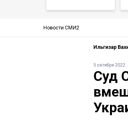
Новости СМИ2
Ильгизар Вах
5 октября 2022
Суд 
вмеш
Укра