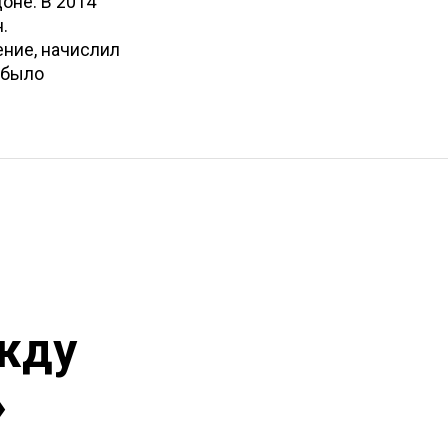
оне. В 2014
.
ние, начислил
 было
жду
»