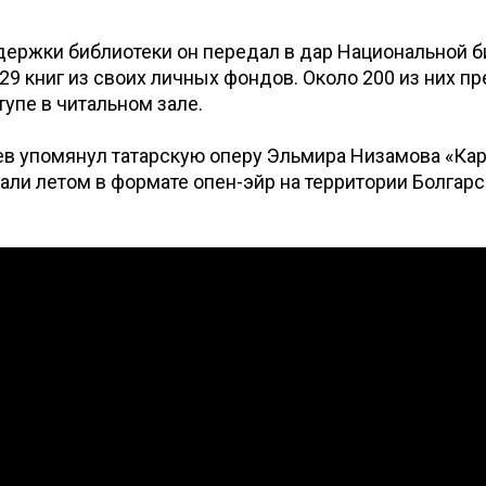
держки библиотеки он передал в дар Национальной 
629 книг из своих личных фондов. Около 200 из них п
упе в читальном зале.
 упомянул татарскую оперу Эльмира Низамова «Кара
али летом в формате опен-эйр на территории Болгарс