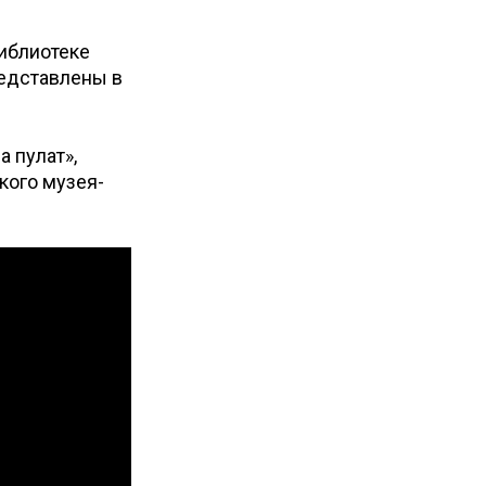
библиотеке
редставлены в
 пулат»,
кого музея-