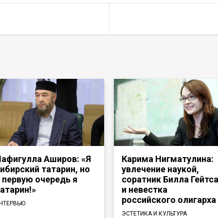
афигулла Аширов: «Я
Карима Нигматулина:
ибирский татарин, но
увлечение наукой,
 первую очередь я
соратник Билла Гейтс
атарин!»
и невестка
российского олигарха
НТЕРВЬЮ
ЭСТЕТИКА И КУЛЬТУРА