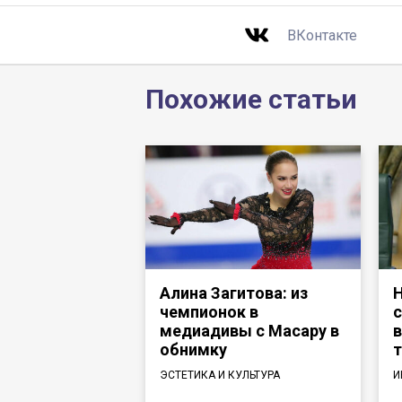
ВКонтакте
Похожие статьи
Алина Загитова: из
Н
чемпионок в
с
медиадивы с Масару в
в
обнимку
т
ЭСТЕТИКА И КУЛЬТУРА
И