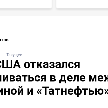
итов
Текущее
США отказался
иваться в деле ме
иной и «Татнефтью