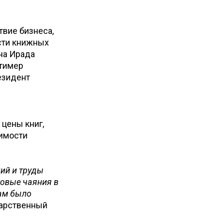
твие бизнеса,
сти книжных
на Ирада
нтимер
езидент
цены книг,
димости
ний и труды
овые чаяния в
нам было
дарственный