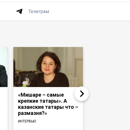
Телеграм
«Мишаре – самые
Надир Девлет
крепкие татары». А
«Раньше тата
а
казанские татары что –
башкиры ходи
размазня?»
и те же медре
говорили на 
ИНТЕРВЬЮ
языке»