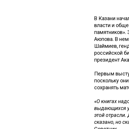
В Казани нача
власти и общ
памятников». 
Аюпова. В нем
Шаймиев, ген
российской б
президент Ак
Первым выступ
поскольку они
сохранять мат
«
О книгах надо
выдающихся у
этой отрасли. 
сказано, но с
Советник.