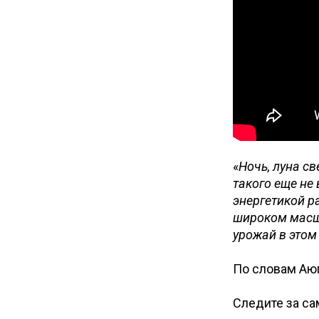
«
Ночь, луна с
такого еще не
энергетикой р
широком масшт
урожай в этом
По словам Аюп
Следите за с