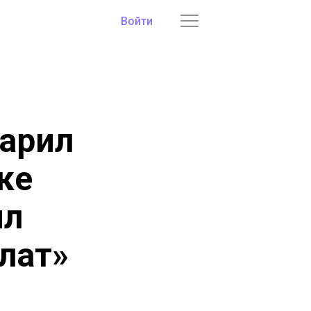
Войти
арил
ке
ил
улат»