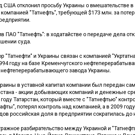
 США отклонил просьбу Украины о вмешательстве в 
 компанией "Татнефть", требующей $173 млн. за поте
редприятии.
в ПАО "Татнефть": в ходатайстве о передаче дела отка
ешении суда.
р "Татнефти" и Украины связан с компанией "Укртатна
994 году на базе Кременчугского нефтеперерабатыв
о нефтеперерабатывающего завода Украины.
раины в уставной капитал компании был передан сам 
рстана - акции добывающих компаний и денежные ср
 году Татарстан, который вместе с "Татнефтью" контр
нафты", потерял контроль над компанией, а в 2009 го
дов российская доля в предприятии сократилась до 
ражное разбирательство между Украиной и "Татнефт