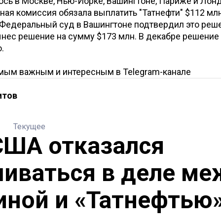
сь в Москве, Нью-Йорке, Вашингтоне, Париже и Лонд
ная комиссия обязала выплатить "Татнефти" $112 млн
 Федеральный суд в Вашингтоне подтвердил это реше
нес решение на сумму $173 млн. В декабре решение
.
амым важным и интересным в
Telegram-канале
итов
Текущее
США отказался
иваться в деле ме
иной и «Татнефтью