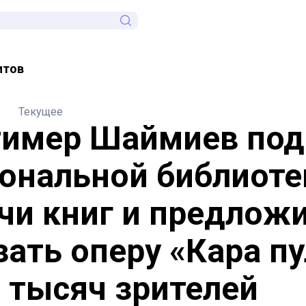
итов
Текущее
имер Шаймиев под
ональной библиоте
чи книг и предлож
зать оперу «Кара п
0 тысяч зрителей