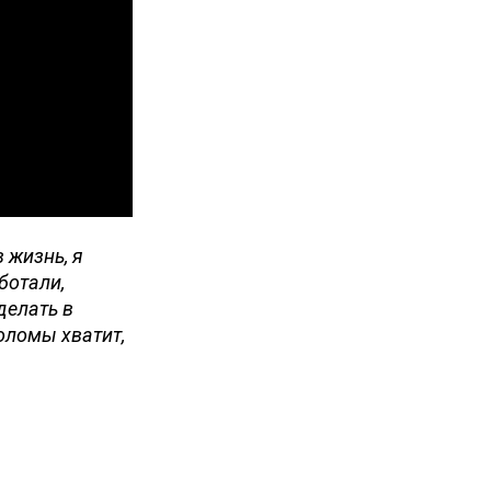
 жизнь, я
ботали,
делать в
оломы хватит,