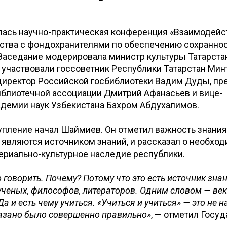
лась научно-практическая конференция «Взаимодейс
ества с фондохранителями по обеспечению сохранно
Заседание модерировала министр культуры Татарста
 участвовали госсоветник Республики Татарстан Ми
директор Российской госбиблиотеки Вадим Дуды, пр
иблиотечной ассоциации Дмитрий Афанасьев и вице-
адемии наук Узбекистана Бахром Абдухалимов.
ление начал Шаймиев. Он отметил важность знания 
 являются источником знаний, и рассказал о необхо
ериально-культурное наследие республики.
 говорить. Почему? Потому что это есть источник зна
ченых, философов, литераторов. Одним словом — век
Да и есть чему учиться. «Учиться и учиться» — это не 
казано было совершенно правильно»
, — отметил Госу