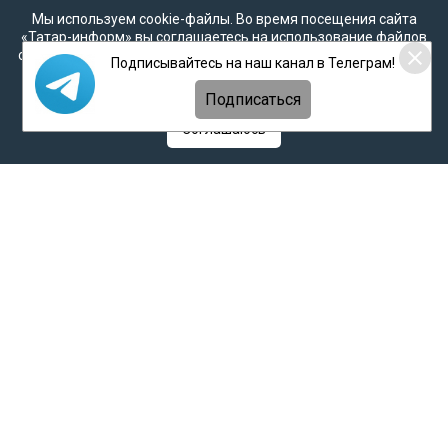
Мы используем cookie-файлы. Во время посещения сайта
«Татар-информ» вы соглашаетесь на использование файлов
cookie в соответствии с настоящим уведомлением, согласием
Подписывайтесь на наш канал в Телеграм!
на
обработку персональных данных
,
Политикой о
персональных данных
и
Политикой конфиденциальности
Подписаться
Соглашаюсь
Следите за самым важным и интересным в
Telegram-канале
Главная
Все материалы
Рейтинг татар