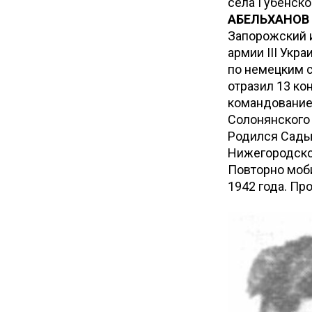
села Губенско
АБЕЛЬХАНОВ
Запорожский и
армии III Укра
по немецким 
отразил 13 ко
командование 
Солонянского
Родился Садык
Нижегородской
Повторно моб
1942 года. Пр