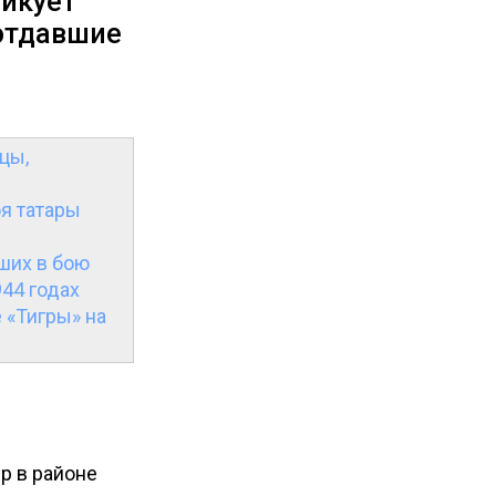
ликует
отдавшие
цы,
я татары
ших в бою
944 годах
 «Тигры» на
р в районе