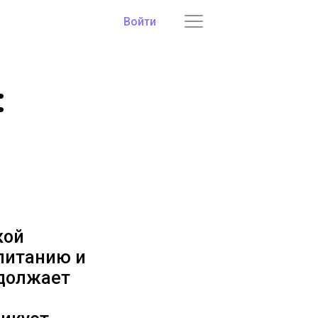
Войти
:
кой
питанию и
одолжает