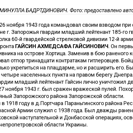
МИНУЛЛА БАДРТДИНОВИЧ. Фото: предоставлено авт
а 26 ноября 1943 года командовал своим взводом пр
не г. Запорожья гвардии младший лейтенант 185-го 
олка 60-й гвардейской стрелковой дивизии 12-й армии
фронта
ГАЙСИН АХМЕДСАФА ГАЙСИНОВИЧ
. Он перв
вника на острове Хортица. Заменив в бою раненого 
овал отпор тринадцати контратакам гитлеровцев. Бой
лько укрепиться на плацдарме, но и расширить его. Б
четыре населенных пункта на правом берегу Днепра
вардии младший лейтенант Гайсин лично уничтожил д
27 ноября 1943 г. был сражен вражеской пулей. Похо
тяный Запорожского района Запорожской области.
 в 1918 году в д.Портчара Параньгинского района Ре
расной Армии служил с 1938 года. Был дважды ранен
овской наступательной и Донбасской операциях, ос
непропетровской области Украины.