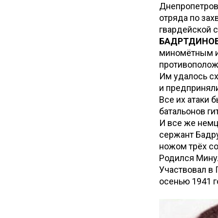
Днепропетров
отряда по зах
гвардейской с
БАДРТДИНОВ
миномётным и
противоположн
Им удалось сх
и предприняли
Все их атаки 
батальонов ги
И все же немц
сержант Бадру
ножом трёх со
Родился Минул
Участвовал в 
осенью 1941 