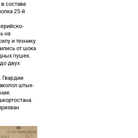
 в составе
полка 25-й
лерийско-
ь на
илу и технику.
ились от шока
дных пушек.
 до двух
. Гвардии
заколол штык-
ние.
шкортостана.
призван