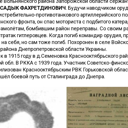
е Вольнянского района Запорожской области сержан
 САДЫК ФАХРЕТДИНОВИЧ
. Будучи наводчиком ору
стребительно-противотанкового артиллерийского по
инского фронта, он спас моториста с подбитого катера
самолётам, бомбившим район переправы. Со своим р
нтратак гитлеровцев. Когда погиб командир орудия, п
на себя, но сам тоже погиб. Похоронен в селе Войск
 района Днепропетровской области Украины.
 в 1915 году в д.Семеновка Краснооктябрьского ра
 обл. В РККА с 1939 года. Участник Советско-финск
илизован Краснооктябрьским РВК Горьковской облас
ошёл боевой путь от Сталинграда до Днепра.