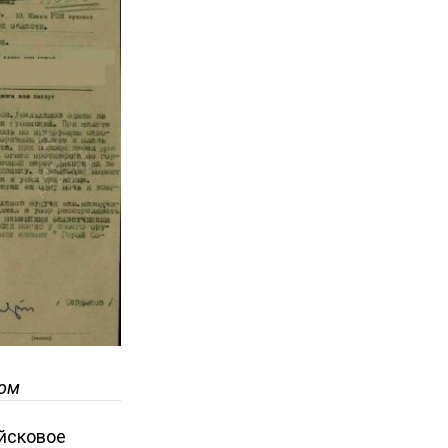
ром
ойсковое