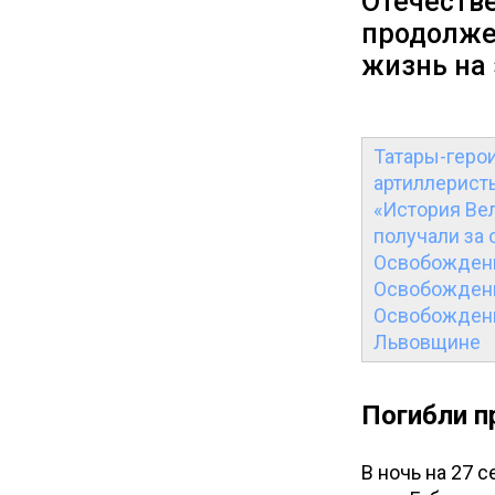
Отечеств
продолже
жизнь на
Татары-герои
артиллерист
«История Вел
получали за
Освобождение
Освобождение
Освобождени
Львовщине
Погибли п
В ночь на 27 