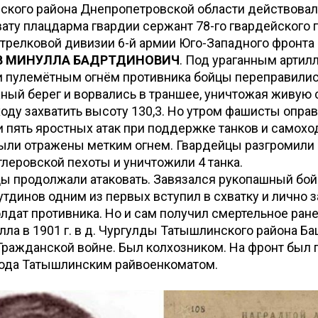
ского района Днепропетровской области действовал
вату плацдарма гвардии сержант 78-го гвардейского 
трелковой дивизии 6-й армии Юго-Западного фронта
 МИНУЛЛА БАДРТДИНОВИЧ
. Под ураганным артил
 пулемётным огнём противника бойцы переправилис
ый берег и ворвались в траншее, уничтожая живую с
оду захватить высоту 130,3. Но утром фашисты оправ
 пять яростных атак при поддержке танков и самохо
были отражены метким огнем. Гвардейцы разгромили
тлеровской пехоты и уничтожили 4 танка.
ы продолжали атаковать. Завязался рукопашный бой
тдинов одним из первых вступил в схватку и лично 
лдат противника. Но и сам получил смертельное ране
ла в 1901 г. в д. Чургулды Татышлинского района Ба
Гражданской войне. Был колхозником. На фронт был 
года Татышлинским райвоенкоматом.