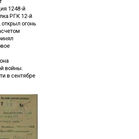
т
дия 1248-й
лка РГК 12-й
, открыл огонь
асчетом
ринял
овое
йона
ой войны.
ти в сентябре