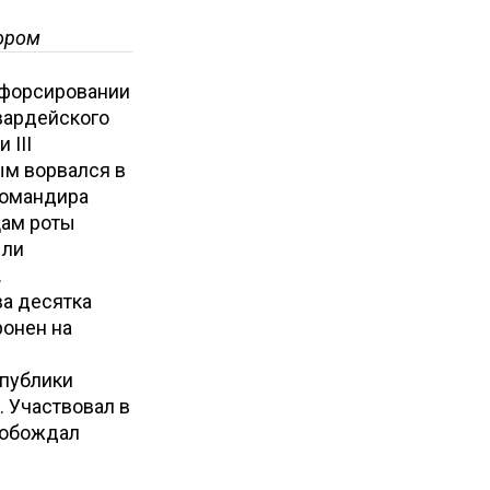
ором
и форсировании
гвардейского
 III
ым ворвался в
командира
цам роты
ыли
.
ва десятка
ронен на
спублики
. Участвовал в
вобождал