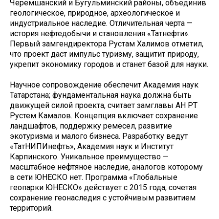
Черемшанский и Бугульминский районы, объединив
геологическое, природное, археологическое и
индустриальное наследие. Отличительная черта —
история нефтедобычи и становления «Татнефти».
Первый замгендиректора Рустам Халимов отметил,
что проект даст импульс туризму, защитит природу,
укрепит экономику городов и станет базой для науки.
Научное сопровождение обеспечит Академия наук
Татарстана; фундаментальная наука должна быть
движущей силой проекта, считает замглавы АН РТ
Рустем Камалов. Концепция включает сохранение
ландшафтов, поддержку ремёсел, развитие
экотуризма и малого бизнеса. Разработку ведут
«ТатНИПИнефть», Академия наук и Институт
Карпинского. Уникальное преимущество —
масштабное нефтяное наследие, аналогов которому
в сети ЮНЕСКО нет. Программа «Глобальные
геопарки ЮНЕСКО» действует с 2015 года, сочетая
сохранение геонаследия с устойчивым развитием
территорий.