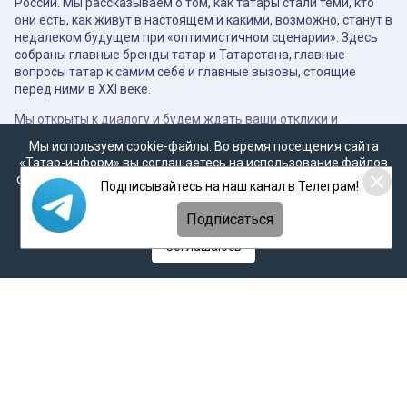
России. Мы рассказываем о том, как татары стали теми, кто
они есть, как живут в настоящем и какими, возможно, станут в
недалеком будущем при «оптимистичном сценарии». Здесь
собраны главные бренды татар и Татарстана, главные
вопросы татар к самим себе и главные вызовы, стоящие
перед ними в XXI веке.
Мы открыты к диалогу и будем ждать ваши отклики и
предложения по электронной почте:
millitatar@mail.ru
Мы используем cookie-файлы. Во время посещения сайта
«Татар-информ» вы соглашаетесь на использование файлов
Ссылки на все наши соцсети
https://taplink.cc/milliard_tatar
cookie в соответствии с настоящим уведомлением, согласием
Подписывайтесь на наш канал в Телеграм!
на
обработку персональных данных
,
Политикой о
Политика о персональных данных
персональных данных
и
Политикой конфиденциальности
Подписаться
Антикоррупционная политика
Соглашаюсь
АО «ТАТМЕДИА» использует «cookie»
для персонализации сервисов и удобства
пользователей сайтом. Использование «cookie»
можно отменить в настройках браузера.
Политика конфиденциальности