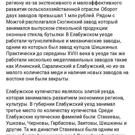
региону из-за экстенсивного и малоэффективного
развития сельскохозяйственной отрасли. Оборот
двух заводов превышал 1 млн рублей. Рядом с
Можгой располагался Сюгинский завод который
занимался выпуском стекольной продукции:
оконные стекла, бутылки. В Елабужском уезде
работали чугунолитейные и механические заводы,
одним из которых был завод купцов Шишкиных.
Практически до середины XVIII века в уезде так же
работали несколько медеплавильных заводов такие
как Илнинский, Саралинский и Елабужский, но из-за
малого количества меди и наличия новых заводов на
востоке они были закрыты.
Елабужское купечество являлось элитой уезда,
которая занималась развитием экономики региона,
культуры. В губернии Елабужский уезд занимал
третье место по количеству купечества. Среди
Елабужских купеческих фамилий были: Стахеевы,
Ушковы, Черновы, Гирбасовы, Заитовы, Шишкины и
другие. Та же династия Стахеевых была одним из