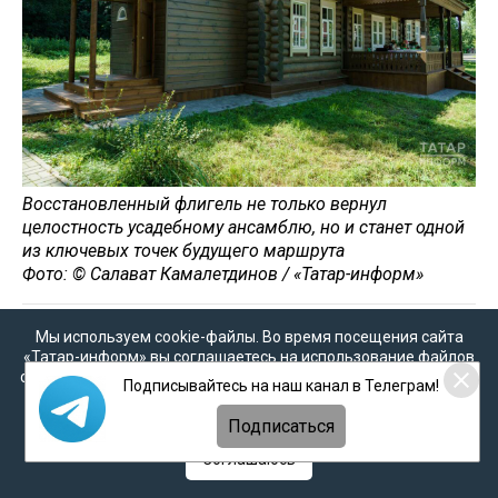
Восстановленный флигель не только вернул
целостность усадебному ансамблю, но и станет одной
из ключевых точек будущего маршрута
Фото: © Салават Камалетдинов / «Татар-информ»
Мы используем cookie-файлы. Во время посещения сайта
«Мы предполагаем, что уже к следующей весне мы
«Татар-информ» вы соглашаетесь на использование файлов
все-таки проведем музеефикацию флигеля. В это
cookie в соответствии с настоящим уведомлением, согласием
время будут проходить работы в главном доме, но
Подписывайтесь на наш канал в Телеграм!
на
обработку персональных данных
,
Политикой о
так или иначе этот маршрут может проходить и в
персональных данных
и
Политикой конфиденциальности
Подписаться
настоящее время, поэтому его сейчас мы будем
активно рекламировать», – рассказала Светлана
Соглашаюсь
Измайлова.