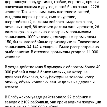
деревянную посуду, вилы, грабли, веретена, прялки,
спичечная солома и другое, в этой было занято 2226
человек. Так же занимались плетением лаптей,
выделка корзин, рогож, смолокурение,
шерстобитный, валяния войлока, выделка сапог,
овчинных шуб, 86 человек делали сита и решето, 26
валяли сукно, кузнечно-слесарным промыслом
занимались 1000 человек, гончарным промыслом
150, были маслобойные производители. Ткачеством
занимались 34 142 женщины. Было распространено
рыболовство. В отхожие промыслы уходило 11 000
человек.
В уезде действовало 5 ярмарок с оборотом более 40
000 рублей и еще 3 более мелких, на которые
привозят бакалею, мануфактурные товары, кожу,
овчину, обувь, коноплю, лен, изделия из дерева и
железа.
В Елабужском уезде действовало 22 фабрики и
завода с 2109 рабочими, они производили продукции