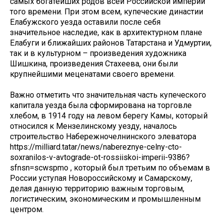
самых богатейших родов всей Российской империи
того времени. При этом всем, купеческие династии
Елабужского уезда оставили после себя
значительное наследие, как в архитектурном плане
Елабуги и ближайших районов Татарстана и Удмуртии,
так и в культурном – произведения художника
Шишкина, произведения Стахеева, они были
крупнейшими меценатами своего времени.
Важно отметить что значительная часть купеческого
капитала уезда была сформирована на торговле
хлебом, в 1914 году на левом берегу Камы, который
относился к Мензелинскому уезду, началось
строительство Набережночелнинского элеватора
https://milliard.tatar/news/nabereznye-celny-cto-
soxranilos-v-avtograde-ot-rossiiskoi-imperii-9386?
sfnsn=scwspmo , который был третьим по объемам в
России уступая Новороссийскому и Самарскому,
делая данную территорию важным торговым,
логистическим, экономическим и промышленным
центром.