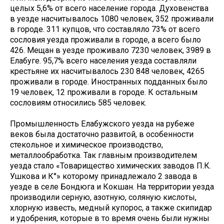
целых 5,6% от всего население города. Духовенства
в уезде насчитывалось 1080 человек, 352 проживали
в городе. 311 купцов, что составляло 73% от всего
сословия уезда проживали в городе, а всего было
426. Мещан в уезде проживало 7230 человек, 3989 в
Елабуге. 95,7% всего населения уезда составляли
крестьяне их насчитывалось 230 848 человек, 4265
проживали в городе. Иностранных подданных было
19 человек, 12 проживали в городе. К остальным
сословиям относились 585 человек.
Промышленность Елабужского уезда на рубеже
веков была достаточно развитой, в особенности
стекольное и химическое производство,
металлообработка. Так главным производителем
уезда стало «Товарищество химических заводов П.К.
Ушкова и К°» которому принадлежало 2 завода в
уезде в селе Бондюга и Кокшан. На территории уезда
производили серную, азотную, соляную кислоты,
хлорную известь, медный купорос, а также скипидар
и удобрения, которые в то время очень были нужны