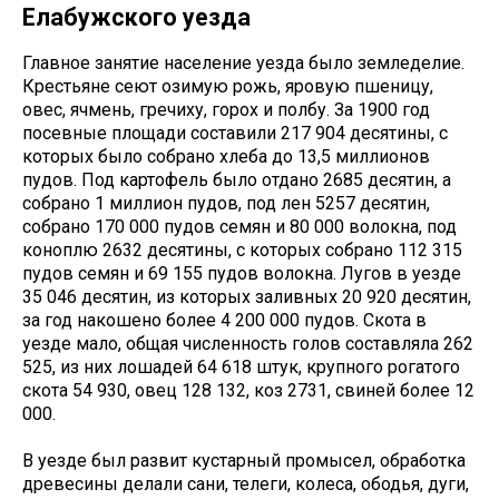
Елабужского уезда
Главное занятие население уезда было земледелие.
Крестьяне сеют озимую рожь, яровую пшеницу,
овес, ячмень, гречиху, горох и полбу. За 1900 год
посевные площади составили 217 904 десятины, с
которых было собрано хлеба до 13,5 миллионов
пудов. Под картофель было отдано 2685 десятин, а
собрано 1 миллион пудов, под лен 5257 десятин,
собрано 170 000 пудов семян и 80 000 волокна, под
коноплю 2632 десятины, с которых собрано 112 315
пудов семян и 69 155 пудов волокна. Лугов в уезде
35 046 десятин, из которых заливных 20 920 десятин,
за год накошено более 4 200 000 пудов. Скота в
уезде мало, общая численность голов составляла 262
525, из них лошадей 64 618 штук, крупного рогатого
скота 54 930, овец 128 132, коз 2731, свиней более 12
000.
В уезде был развит кустарный промысел, обработка
древесины делали сани, телеги, колеса, ободья, дуги,