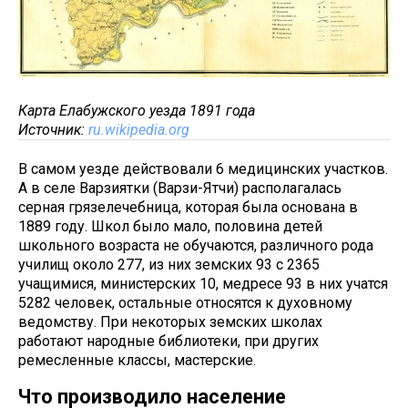
Карта Елабужского уезда 1891 года
Источник:
ru.wikipedia.org
В самом уезде действовали 6 медицинских участков.
А в селе Варзиятки (Варзи-Ятчи) располагалась
серная грязелечебница, которая была основана в
1889 году. Школ было мало, половина детей
школьного возраста не обучаются, различного рода
училищ около 277, из них земских 93 с 2365
учащимися, министерских 10, медресе 93 в них учатся
5282 человек, остальные относятся к духовному
ведомству. При некоторых земских школах
работают народные библиотеки, при других
ремесленные классы, мастерские.
Что производило население