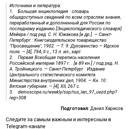
Источники и литература:
1. Большая энциклопедия : словарь
общедоступных сведений по всем отраслям знания,
переработанный и дополненный для России по
последнему изданию [Энциклопедического словаря]
Мейера / под ред. С. Н. Южакова [и др.]. — Санкт-
Петербург : Книгоиздательское товарищество
"Просвещение", 1902. — Т. 9: Духовенство — Идское
поле. — [4], 794, II с., 13 л. ил., карт.
2. Первая Всеобщая перепись населения
Российской империи 1897 г. : [в 89 кн.] / под ред. Н.
А. Тройницкого. — Санкт-Петербург : Издание
Центрального статистического комитета
Министерства внутренних дел, 1904. — Кн. 10 :
Вятская губерния. — [4], XII, 267 с.
3. demoscope.ru/weekly/ssp/rus_lan_97_uezd.php?
reg=308
Подготовил
: Данил Харисов
Следите за самым важным и интересным в
Telegram-канале