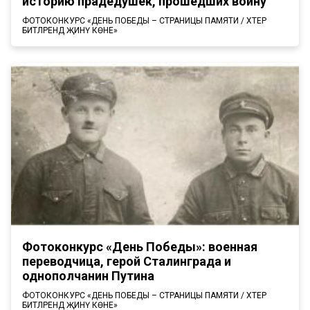
историю прадедушек, прошедших войну
ФОТОКОНКУРС «ДЕНЬ ПОБЕДЫ – СТРАНИЦЫ ПАМЯТИ / ХӘТЕР
БИТЛӘРЕНДӘ ҖИНҮ КӨНЕ»
Фотоконкурс «День Победы»: военная
переводчица, герой Сталинграда и
однополчанин Путина
ФОТОКОНКУРС «ДЕНЬ ПОБЕДЫ – СТРАНИЦЫ ПАМЯТИ / ХӘТЕР
БИТЛӘРЕНДӘ ҖИНҮ КӨНЕ»