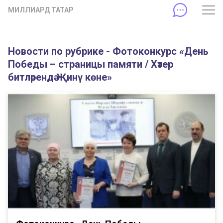
МИЛЛИАРД ТАТАР
Новости по рубрике - Фотоконкурс «День
Победы – страницы памяти / Хәтер
битләрендә Җинү көне»