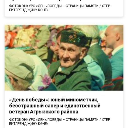
ФОТОКОНКУРС «ДЕНЬ ПОБЕДЫ – СТРАНИЦЫ ПАМЯТИ / ХӘТЕР
БИТЛӘРЕНДӘ ҖИНҮ КӨНЕ»
«День победы»: юный минометчик,
бесстрашный сапер и единственный
ветеран Агрызского района
ФОТОКОНКУРС «ДЕНЬ ПОБЕДЫ – СТРАНИЦЫ ПАМЯТИ / ХӘТЕР
БИТЛӘРЕНДӘ ҖИНҮ КӨНЕ»