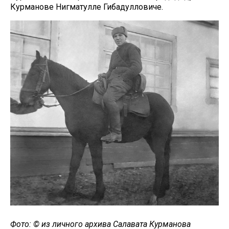
Курманове Нигматулле Гибадулловиче.
Фото: © из личного архива Салавата Курманова