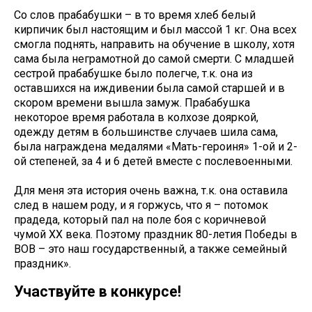
Со слов прабабушки – в то время хлеб белый
кирпичик был настоящим и был массой 1 кг. Она всех
смогла поднять, направить на обучение в школу, хотя
сама была неграмотной до самой смерти. С младшей
сестрой прабабушке было полегче, т.к. она из
оставшихся на иждивении была самой старшей и в
скором времени вышла замуж. Прабабушка
некоторое время работала в колхозе дояркой,
одежду детям в большинстве случаев шила сама,
была награждена медалями «Мать-героиня» 1-ой и 2-
ой степеней, за 4 и 6 детей вместе с послевоенными.
Для меня эта история очень важна, т.к. она оставила
след в нашем роду, и я горжусь, что я – потомок
прадеда, который пал на поле боя с коричневой
чумой XX века. Поэтому праздник 80-летия Победы в
ВОВ – это наш государственный, а также семейный
праздник».
Участвуйте в конкурсе!