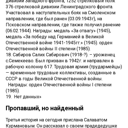
дивизии Западного фронта, 1252 стрелковый полк
376 стрелковой дивизии Ленинградского фронта.
Участвовал в наступательных боях на Смоленском
направлении, где был ранен (03.09.1943г), на
Псковском направлении, где также получил ранение
(06.02.1944). Награды: медаль «За отвагу» (1945),
медаль «За победу над Германией в Великой
Отечественной войне 1941-1945гг.» (1945). орден
Отечественной войны II степени (1985).
18. Сабиров Салих Сабирович (1918-?). – уроженец
с.Семекеево. Был призван в 1942г. и направлен в
рабочую колонну 617. Трудовая армия (трудармейцы)
— временные трудовые коллективы, созданные в
СССР в годы Великой Отечественной войны.
Награды: орден Отечественной войны I степени
(1985).
19. Нет данных»
Пропавший, но найденный
Третья история на сегодня прислана Салаватом
Курмановым. Он рассказал о своем прадедедушке