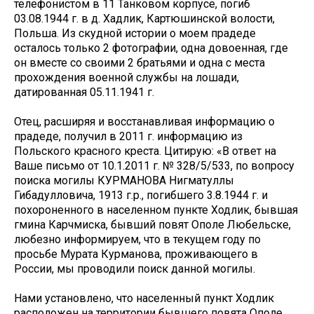
телефонистом в 11 Танковом корпусе, погиб
03.08.1944 г. в д. Хадлик, Картюшинской волости,
Польша. Из скудной истории о моем прадеде
осталось только 2 фотографии, одна довоенная, где
он вместе со своими 2 братьями и одна с места
прохождения военной службы на лошади,
датированная 05.11.1941 г.
Отец, расширяя и восстанавливая информацию о
прадеде, получил в 2011 г. информацию из
Польского красного креста. Цитирую: «В ответ на
Ваше письмо от 10.1.2011 г. № 328/5/533, по вопросу
поиска могилы КУРМАНОВА Нигматуллы
Гибадулловича, 1913 г.р., погибшего 3.8.1944 г. и
похороненного в населенном пункте Ходлик, бывшая
гмина Карчмиска, бывший повят Ополе Любельске,
любезно информируем, что в текущем году по
просьбе Мурата Курманова, проживающего в
России, мы проводили поиск данной могилы.
Нами установлено, что населенный пункт Ходлик
расположен на территории бывшего повята Ополе