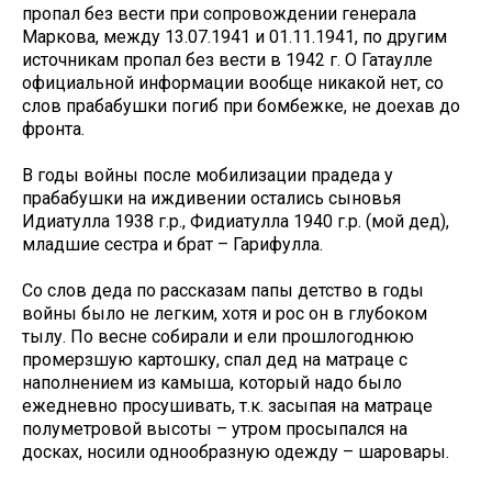
пропал без вести при сопровождении генерала
Маркова, между 13.07.1941 и 01.11.1941, по другим
источникам пропал без вести в 1942 г. О Гатаулле
официальной информации вообще никакой нет, со
слов прабабушки погиб при бомбежке, не доехав до
фронта.
В годы войны после мобилизации прадеда у
прабабушки на иждивении остались сыновья
Идиатулла 1938 г.р., Фидиатулла 1940 г.р. (мой дед),
младшие сестра и брат – Гарифулла.
Со слов деда по рассказам папы детство в годы
войны было не легким, хотя и рос он в глубоком
тылу. По весне собирали и ели прошлогоднюю
промерзшую картошку, спал дед на матраце с
наполнением из камыша, который надо было
ежедневно просушивать, т.к. засыпая на матраце
полуметровой высоты – утром просыпался на
досках, носили однообразную одежду – шаровары.