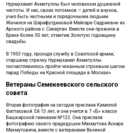
Нурмухамат Ахметуллы был человеком душевной
чистоты. И нас, своих потомков — детей и внуков,
учил быть честными и порядочными людьми.
Женился на Шарафутдиновой Майсаре Садриевне из
Арского района с. Сикертан. Вместе они прожили в
браке более 50 лет, отметив Золотую годовщину
свадьбы.
В 1953 году, проходя службу в Советской армии,
старшему стрелку Нурмухамат Ахметуллы
посчастливилось пройти чеканным строевым шагом
парад Победы на Красной площади в Москве».
Ветераны Семекеевского сельского
совета
Вторая фотография на сегодня прислана Камилой
Фаттаховой. Ей 13 лет, и она учится в 7 «Б» классе
Башкирской гимназии №122. Она прислала
фотографию своего прадедушки Махмутова Аскара
Махмутовича, вместе с ветеранами Великой