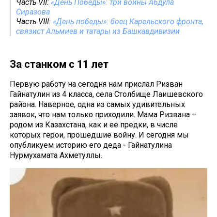
Часть VII:
«День Победы»: три войны Абдула
Сиразова
Часть VIII:
«День победы»: боец Карельского фронта,
связист Альмиев и татары из Башкавдивизии
За станком с 11 лет
Первую работу на сегодня нам прислал Ризван
Гайнатулин из 4 класса, села Столбище Лаишевского
района. Наверное, одна из самых удивительных
заявок, что нам только приходили. Мама Ризвана –
родом из Казахстана, как и ее предки, в числе
которых герои, прошедшие войну. И сегодня мы
опубликуем историю его деда - Гайнатулина
Нурмухамата Ахметуллы.