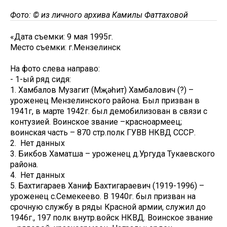
Фото: © из личного архива Камилы Фаттаховой
«Дата съемки: 9 мая 1995г.
Место съемки: г.Мензелинск
На фото слева направо:
- 1-ый ряд сидя:
1. Хамбалов Музагит (Мөҗәһит) Хамбалович (?) –
уроженец Мензелинского района. Был призван в
1941г, в марте 1942г. был демобилизован в связи с
контузией. Воинское звание –красноармеец;
воинская часть – 870 стр.полк ГУВВ НКВД СССР.
2. Нет данных
3. Бикбов Хаматша – уроженец д.Ургуда Тукаевского
района.
4. Нет данных
5. Бахтигараев Ханиф Бахтигараевич (1919-1996) –
уроженец с.Семекеево. В 1940г. был призван на
срочную службу в ряды Красной армии, служил до
1946г., 197 полк внутр.войск НКВД. Воинское звание