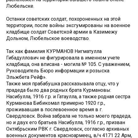
Любельске.
Останки советских солдат, похороненных на этой
территории, после войны эксгумированы на военное
кладбище солдат Советской армии в Казимежу
Дольном, Любельское воеводство.
Так как фамилия КУРМАНОВ Нигматулла
Гибадуллович не фигурировала в именном учете
кладбища, она вписана - могила № 105. С уважением,
Руководитель Бюро информации и розыска
Эльжбета Рейф».
Также моя прабабушка рассказывала отцу, что у
прадеда было два родных брата Курмановы:
Насибулла, 1916 г.р. и Гатаулла, а также родная сестра
Курманова Бибикомал примерно 1920 г.р.,
проживавшая в послевоенное время в г.
Свердловск. Война забрала не только моего прадеда,
но и двух его братьев Насибулла, 1916 г.р., призван
Октябрьским РВК г. Свердловск, согласно архивных
военных документов красноармеец, в/ч 4171 22 Арм,