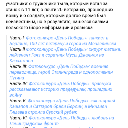
участники: о труженике тыла, который встал за
станок в 11 лет, о почти 20 ветеранах, прошедших
войну и о солдате, который долгое время был
неизвестным, но в результате, нашелся силами
польского бюро информации и розыска.
Часть I:
Фотоконкурс «День Победы»: танкист в
Берлине, 100 лет ветерану и герой из Мензелинска
Часть II
Фотоконкурс «День Победы»: хирург Фатима,
лейтенант Гаяз и соратник Мусы Джалиля из
Казахстана
Часть III:
Фотоконкурс «День Победы»: военная
переводчица, герой Сталинграда и однополчанин
Путина
Часть IV:
Фотоконкурс «День Победы»: правнуки
рассказывают историю прадедушек, прошедших
войну
Часть V:
Фотоконкурс «День Победы»: как старлей
Кашапов и Саттаров брали Берлин, а Минзиян
Гимаева строила Сурский рубеж
Часть VI:
Фотоконкурс «День Победы»: любовь на
Ленинградском фронте