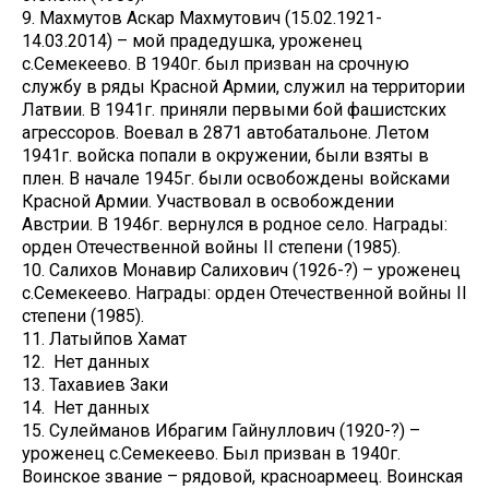
9. Махмутов Аскар Махмутович (15.02.1921-
14.03.2014) – мой прадедушка, уроженец
с.Семекеево. В 1940г. был призван на срочную
службу в ряды Красной Армии, служил на территории
Латвии. В 1941г. приняли первыми бой фашистских
агрессоров. Воевал в 2871 автобатальоне. Летом
1941г. войска попали в окружении, были взяты в
плен. В начале 1945г. были освобождены войсками
Красной Армии. Участвовал в освобождении
Австрии. В 1946г. вернулся в родное село. Награды:
орден Отечественной войны II степени (1985).
10. Салихов Монавир Салихович (1926-?) – уроженец
с.Семекеево. Награды: орден Отечественной войны II
степени (1985).
11. Латыйпов Хамат
12. Нет данных
13. Тахавиев Заки
14. Нет данных
15. Сулейманов Ибрагим Гайнуллович (1920-?) –
уроженец с.Семекеево. Был призван в 1940г.
Воинское звание – рядовой, красноармеец. Воинская