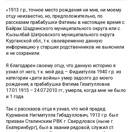
«1913 г.р., точное место рождения ни мне, ни моему
отцу неизвестно, но, предположительно, по
рассказам прабабушки Фатимы в настоящее время с.
Байрак Шадринского муниципального округа или с.
Кызылбай Шатровского муниципального округа
Курганской обл., т.к. своевременно данную
информацию у старших родственников не выяснили
и не сохранили.
Я благодарен своему отцу, что данную историю я
узнал от него, т.к. мой дед – Фидиатулла 1940 г.р. из
категории «дети войны» умер задолго до моего
рождения, а прабабушка Фатима Гизатулловна
17.01.1915 – 24.07.2010 гг., умерла, когда мне не было
и 1 года.
Так с рассказов отца я узнал, что мой прадед
Курманов Нигматулла Гибадуллович, 1913 г.р. был
призван Сталинским РВК г. Свердловск (ныне г.
Екатеринбург), был в звании рядовой, служил ст.