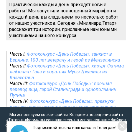
Практически каждый день приходят новые
работы! Мы запустили полноценный марафон и
каждый день выкладываем по несколько работ
от наших участников. Сегодня «Миллиард.Татар»
расскажет три истории, присланные нам юными
участниками нашего конкурса.
Часть I:
Фотоконкурс «День Победы»: танкист в
Берлине, 100 лет ветерану и герой из Мензелинска
Часть II
Фотоконкурс «День Победы»: хирург Фатима,
лейтенант Гаяз и соратник Мусы Джалиля из
Казахстана
Часть III:
Фотоконкурс «День Победы»: военная
переводчица, герой Сталинграда и однополчанин
Путина
Часть IV:
Фотоконкурс «День Победы»: правнуки
рассказывают историю прадедушек, прошедших
войну
Мы используем cookie-файлы. Во время посещения сайта
Часть V:
Фотоконкурс «День Победы»: как старлей
«Татар-информ» вы соглашаетесь на использование файлов
Кашапов и Саттаров брали Берлин, а Минзиян
cookie в соответствии с настоящим уведомлением, согласием
Подписывайтесь на наш канал в Телеграм!
Гимаева строила Сурский рубеж
на
обработку персональных данных
,
Политикой о