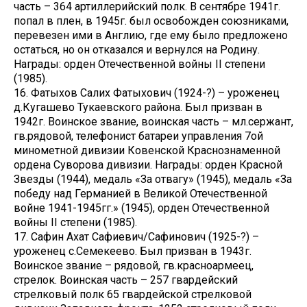
часть – 364 артиллерийский полк. В сентябре 1941г.
попал в плен, в 1945г. был освобожден союзниками,
перевезен ими в Англию, где ему было предложено
остаться, но он отказался и вернулся на Родину.
Награды: орден Отечественной войны II степени
(1985).
16. Фатыхов Салих Фатыхович (1924-?) – уроженец
д.Кугашево Тукаевского района. Был призван в
1942г. Воинское звание, воинская часть – мл.сержант,
гв.рядовой, телефонист батареи управления 7ой
минометной дивизии Ковенской Краснознаменной
ордена Суворова дивизии. Награды: орден Красной
Звезды (1944), медаль «За отвагу» (1945), медаль «За
победу над Германией в Великой Отечественной
войне 1941-1945гг.» (1945), орден Отечественной
войны II степени (1985).
17. Сафин Ахат Сафиевич/Сафинович (1925-?) –
уроженец с.Семекеево. Был призван в 1943г.
Воинское звание – рядовой, гв.красноармеец,
стрелок. Воинская часть – 257 гвардейский
стрелковый полк 65 гвардейской стрелковой