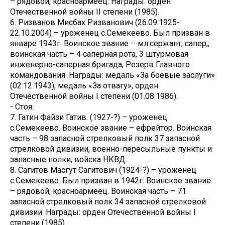
– рядовой, красноармеец. Награды: орден
Отечественной войны II степени (1985).
6. Ризванов Мисбах Ризванович (26.09.1925-
22.10.2004) – уроженец с.Семекеево. Был призван в
январе 1943г. Воинское звание – мл.сержант, сапер,;
воинская часть – 4 саперная рота, 3 штурмовая
инженерно-саперная бригада, Резерв Главного
командования. Награды: медаль «За боевые заслуги»
(02.12.1943), медаль «За отвагу», орден
Отечественной войны I степени (01.08.1986).
- Стоя:
7. Гатин Файзи Гатив. (1927-?) – уроженец
с.Семекеево. Воинское звание – ефрейтор. Воинская
часть – 98 запасной стрелковый полк 37 запасной
стрелковой дивизии, военно-пересыльные пункты и
запасные полки, войска НКВД.
8. Сагитов Масгут Сагитович (1924-?) – уроженец
с.Семекеево. Был призван в 1942г. Воинское звание
– рядовой, красноармеец. Воинская часть – 71
запасной стрелковый полк 34 запасной стрелковой
дивизии. Награды: орден Отечественной войны I
степени (1985).