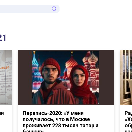
21
ли
Перепись-2020: «У меня
Ра
получалось, что в Москве
«Х
проживает 228 тысяч татар и
об
башкир»
на