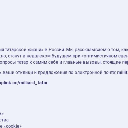
я татарской жизни» в России. Мы рассказываем о том, как т
но, станут в недалеком будущем при «оптимистичном сце
вопросы татар к самим себе и главные вызовы, стоящие пе
 ваши отклики и предложения по электронной почте:
milli
aplink.cc/milliard_tatar
e»
ства
е «cookie»