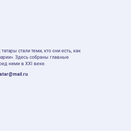
атары стали теми, кто они есть, как
нарии». Здесь собраны главные
ред ними в XXI веке.
tatar@mail.ru