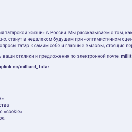
я татарской жизни» в России. Мы рассказываем о том, как т
но, станут в недалеком будущем при «оптимистичном сце
вопросы татар к самим себе и главные вызовы, стоящие пе
 ваши отклики и предложения по электронной почте:
milli
aplink.cc/milliard_tatar
e»
ства
е «cookie»
ра.