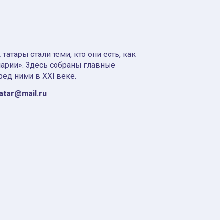
атары стали теми, кто они есть, как
нарии». Здесь собраны главные
ред ними в XXI веке.
tatar@mail.ru