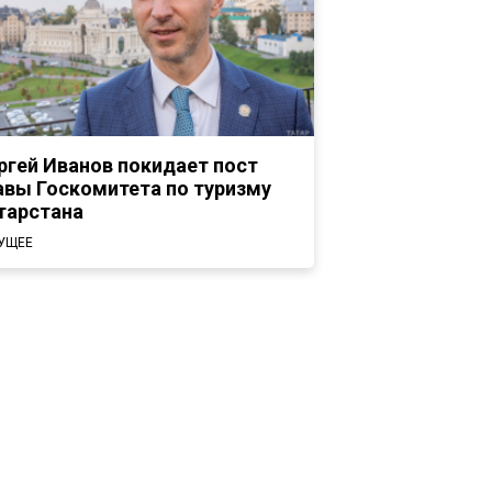
ргей Иванов покидает пост
авы Госкомитета по туризму
тарстана
УЩЕЕ