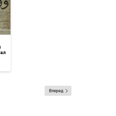
й
вал
Вперед