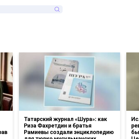
Татарский журнал «Шура»: как
Ис
Риза Фахретдин и братья
ре
рав
Рамиевы создали энциклопедию
бы
для тюрко мусульманских
Це