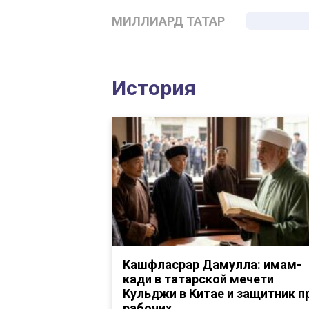
МИЛЛИАРД ТАТАР
История
Кашфласрар Дамулла: имам-
кади в татарской мечети
Кульджи в Китае и защитник п
рабочих