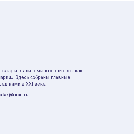
атары стали теми, кто они есть, как
нарии». Здесь собраны главные
ред ними в XXI веке.
tatar@mail.ru