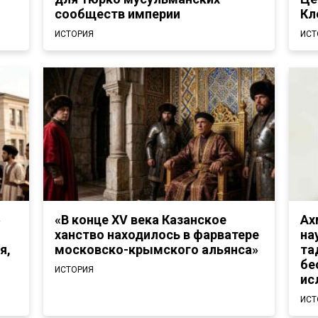
сообществ империи
Кл
ИСТОРИЯ
ИСТ
»
«В конце XV века Казанское
Ах
ханство находилось в фарватере
на
я,
московско-крымского альянса»
та
бе
ИСТОРИЯ
ис
ИСТ