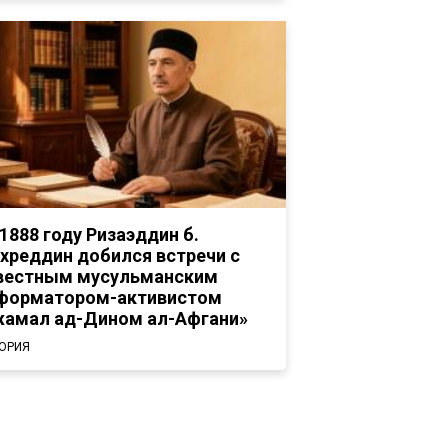
 1888 году Ризаэддин б.
хреддин добился встречи с
вестным мусульманским
форматором-активистом
амал ад-Дином ал-Афгани»
ОРИЯ