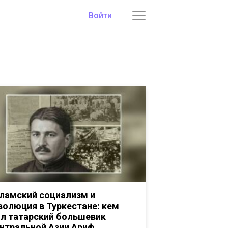
Войти
ламский социализм и
волюция в Туркестане: кем
л татарский большевик
нтральной Азии Ариф