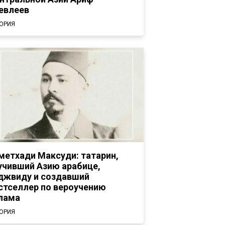
евлеев
ОРИЯ
метхади Максуди: татарин,
учивший Азию арабице,
джвиду и создавший
стселлер по вероучению
лама
ОРИЯ