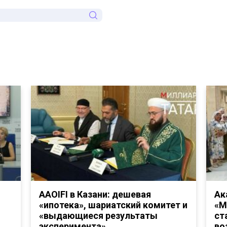
AAOIFI в Казани: дешевая
Ак
«ипотека», шариатский комитет и
«М
«выдающиеся результаты
ст
эксперимента»
во