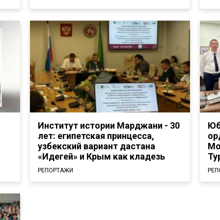
Институт истории Марджани - 30
Юб
лет: египетская принцесса,
ор
узбекский вариант дастана
Мо
«Идегей» и Крым как кладезь
Ту
РЕПОРТАЖИ
РЕП