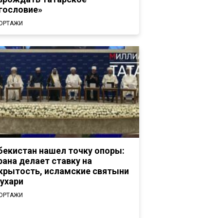
гословие»
ОРТАЖИ
бекистан нашел точку опоры:
рана делает ставку на
крытость, исламские святыни
Бухари
ОРТАЖИ