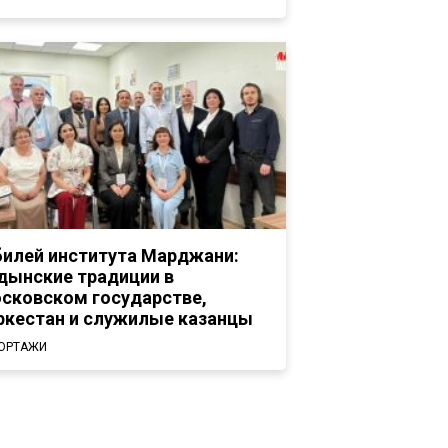
илей института Марджани:
дынские традиции в
сковском государстве,
ркестан и служилые казанцы
ОРТАЖИ