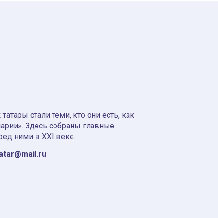
атары стали теми, кто они есть, как
нарии». Здесь собраны главные
ред ними в XXI веке.
tatar@mail.ru