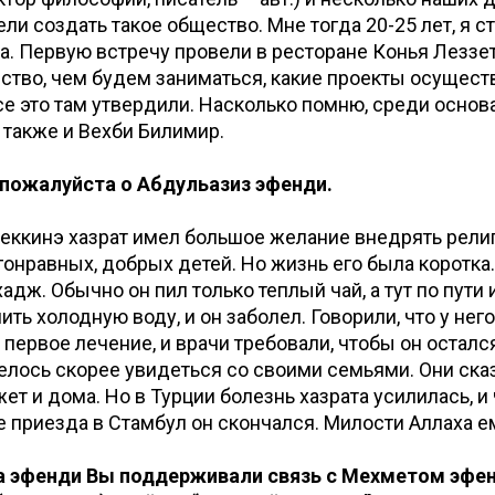
ели создать такое общество. Мне тогда 20-25 лет, я с
а. Первую встречу провели в ресторане Конья Леззет
тво, чем будем заниматься, какие проекты осуществ
се это там утвердили. Насколько помню, среди основ
также и Вехби Билимир.
 пожалуйста о Абдульазиз эфенди.
Беккинэ хазрат имел большое желание внедрять религ
гонравных, добрых детей. Но жизнь его была коротка.
хадж. Обычно он пил только теплый чай, а тут по пути
ить холодную воду, и он заболел. Говорили, что у нег
 первое лечение, и врачи требовали, чтобы он остался
елось скорее увидеться со своими семьями. Они сказ
ет и дома. Но в Турции болезнь хазрата усилилась, и
 приезда в Стамбул он скончался. Милости Аллаха е
за эфенди Вы поддерживали связь с Мехметом эфен