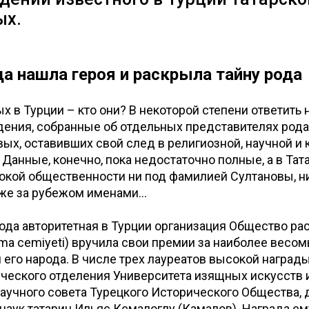
ых.
да нашла героя и раскрыла тайну рода
х в Турции – кто они? В некоторой степени ответить 
ения, собранные об отдельных представителях рода
вых, оставивших свой след в религиозной, научной и 
 Данные, конечно, пока недостаточно полные, а в Тат
окой общественности ни под фамилией Султановы, н
е за рубежом именами...
года авторитетная в Турции организация Общество р
ayma cemiyeti) вручила свои премии за наиболее весо
и его народа. В числе трех лауреатов высокой наград
ического отделения Университета изящных искусств 
научного совета Турецкого Исторического Общества, 
наук татарин Ильяс Кемалоглу (Камалов). Награда ем