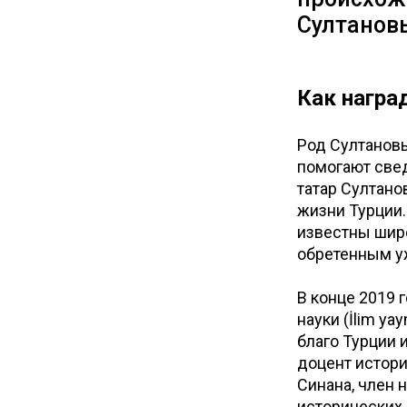
Султанов
Как награ
Род Султановы
помогают свед
татар Султано
жизни Турции.
известны шир
обретенным уж
В конце 2019 
науки (İlim y
благо Турции 
доцент истор
Синана, член 
исторических 