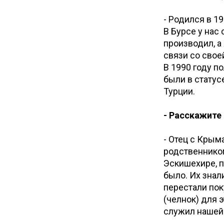
- Родился в 1
В Бурсе у нас
производил, а
связи со свое
В 1990 году п
были в статус
Турции.
- Расскажите 
- Отец с Крыма
родственником
Эскишехире, п
было. Их знал
перестали поку
(челнок) для 
служил нашей 