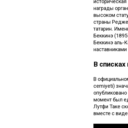
историческая 
награды орган
высоком стату
страны Реджеп
татарин. Имен
Беккинэ (1895
Беккинэ аль-К
наставниками
В списках
В официальном
cemiyeti) зна
опубликовано 
момент был ед
Лутфи Таке ск
вместе с виде