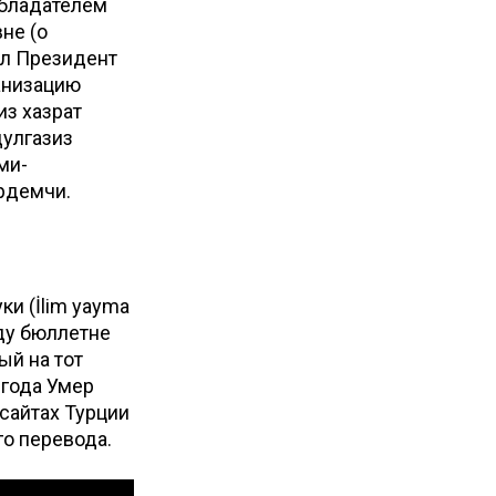
обладателем
не (о
ал Президент
ганизацию
из хазрат
дулгазиз
ми-
рдемчи.
и (İlim yayma
оду бюллетне
ый на тот
 года Умер
сайтах Турции
го перевода.