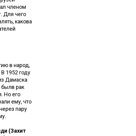
тал членом
. Для чего
лять, какова
ателей
ию в народ,
 В 1952 году
 из Дамаска
о былв рак
. Но его
али ему, что
 через пару
му.
ди (Захит