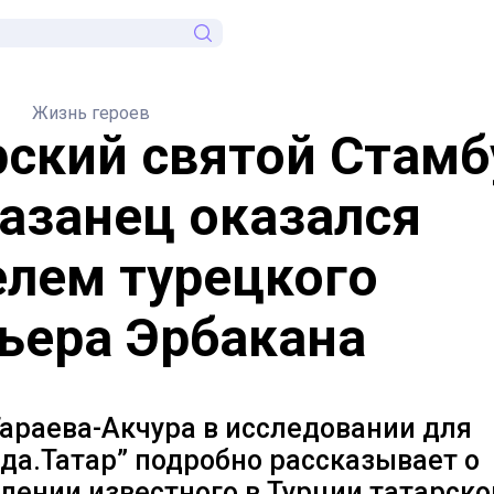
Жизнь героев
рский святой Стамб
казанец оказался
елем турецкого
ьера Эрбакана
араева-Акчура в исследовании для
да.Татар” подробно рассказывает о
ении известного в Турции татарско