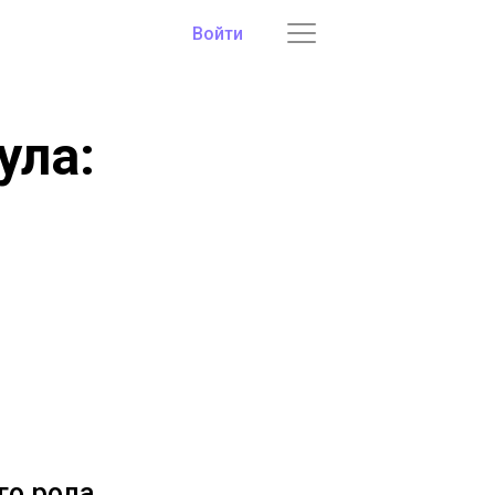
Войти
ула:
го рода