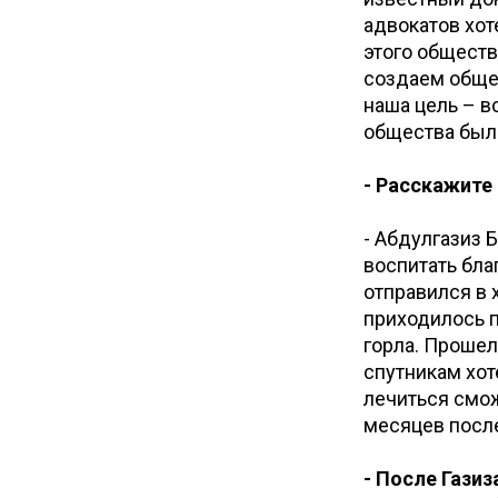
адвокатов хот
этого обществ
создаем общес
наша цель – в
общества был 
- Расскажите
- Абдулгазиз 
воспитать бла
отправился в 
приходилось п
горла. Прошел
спутникам хот
лечиться смож
месяцев после
- После Гази