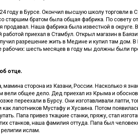
924 году в Бурсе. Окончил высшую школу торговли в 
 со старшим братом была общая фабрика. По совету от
 я продавал. Наша фабрика была известной в округе. В
й работой приехал в Стамбул. Открыл магазин в Баяз
олучил разрешение жить в Медине и купил там дом. 
е рабочих: шесть месяцев в году мы должны были пр
об отце.
, мамина сторона из Казани, России. Насколько я знаю
 вели общее дело. Дед приехал из Крыма и обоснов
озже переехали в Бурсу. Они изготавливали лапти, то
и как лапотников Мустафу и Хусаина. Потом появилась
пать. Папа привез ткацкие станки, пряжу, стал изготав
этих станков, наша фамилия оттуда. Папа был человек
религии ислам.