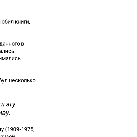
любил книги,
данного в
вались
нимались
мбул несколько
л эту
иву.
у (1909-1975,
друзей-