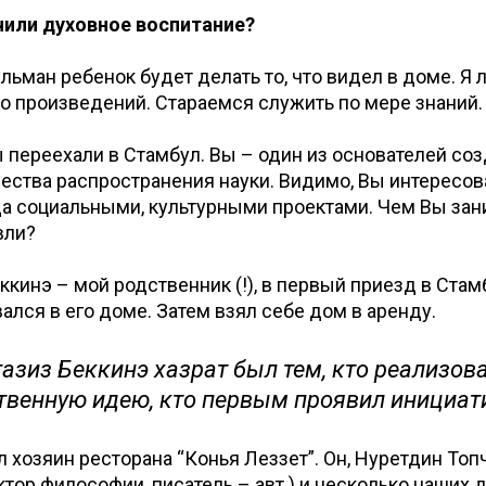
учили духовное воспитание?
ульман ребенок будет делать то, что видел в доме. Я 
о произведений. Стараемся служить по мере знаний.
ы переехали в Стамбул. Вы – один из основателей соз
ества распространения науки. Видимо, Вы интересо
да социальными, культурными проектами. Чем Вы за
вли?
ккинэ – мой родственник (!), в первый приезд в Ста
ался в его доме. Затем взял себе дом в аренду.
азиз Беккинэ хазрат был тем, кто реализова
венную идею, кто первым проявил инициат
л хозяин ресторана “Конья Леззет”. Он, Нуретдин Топч
тор философии, писатель – авт.) и несколько наших 