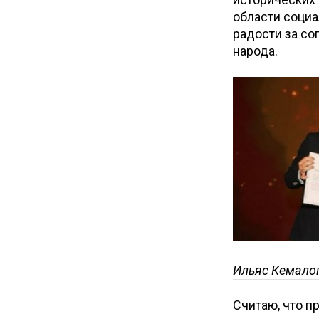
области социа
радости за со
народа.
Ильяс Кемалогл
Считаю, что п