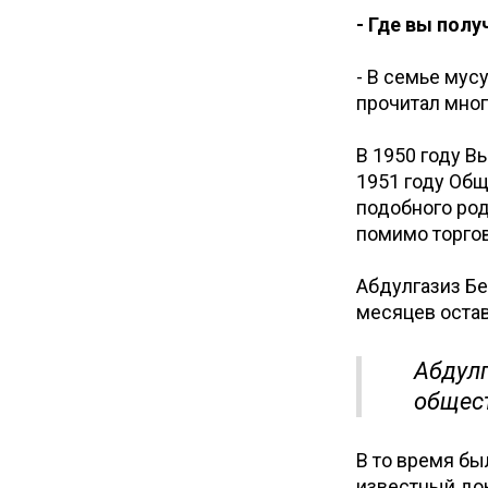
- Где вы пол
- В семье мус
прочитал мног
В 1950 году В
1951 году Общ
подобного ро
помимо торго
Абдулгазиз Бе
месяцев остав
Абдулг
общест
В то время бы
известный док