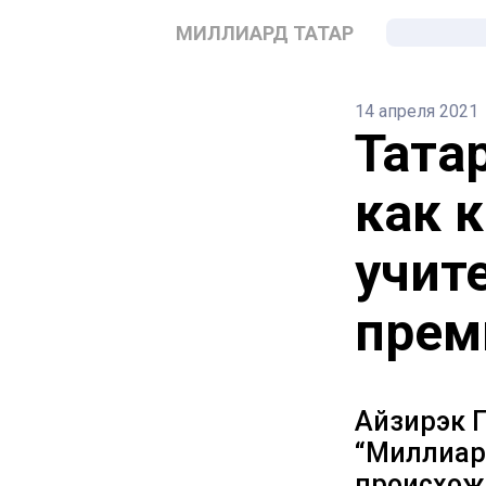
МИЛЛИАРД ТАТАР
14 апреля 2021
Тата
как 
учит
прем
Айзирэк Г
“Миллиар
происхожд