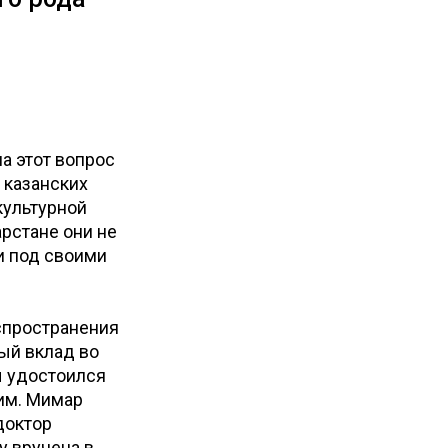
на этот вопрос
 казанских
культурной
арстане они не
и под своими
аспространения
мый вклад во
ы удостоился
им. Мимар
доктор
у вручена в