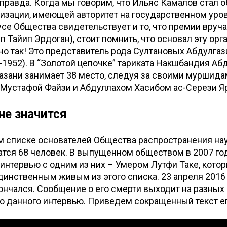
правда. Когда мы говорим, что Ильяс Камалов стал 
изации, имеющей авторитет на государственном уров
се Общества свидетельствует и то, что премии вруч
 Тайип Эрдоган), стоит помнить, что основал эту ор
но так! Это представитель рода Султановых Абдулгаз
-1952). В “Золотой цепочке” тариката Накшбандия Аб
азани занимает 38 место, следуя за своими муршида
 Мустафой Файзи и Абдуллахом Хасибом ас-Серези Я
 не значится
 списке основателей Общества распространения наук
чатся 68 человек. В выпущенном обществом в 2007 г
интервью с одним из них – Умером Лутфи Таке, котор
инственным живым из этого списка. 23 апреля 2016
ончался. Сообщение о его смерти выходит на разных 
о данного интервью. Приведем сокращенный текст е