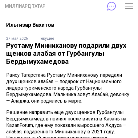
МИЛЛИАРД ТАТАР
Ильгизар Вахитов
27 мая 2026
Текущее
Рустаму Минниханову подарили двух
щенков алабая от Гурбангулы
Бердымухамедова
Раису Татарстана Рустаму Минниханову передали
двух щенков алабая — подарок от Национального
лидера туркменского народа Гурбангулы
Бердымухамедова. Мальчика зовут Алабай, девочку
— Аладжа, они родились в марте.
Решение направить еще двух щенков Гурбангулы
Бердымухамедов принял после визита в Казань на
KazanForum, где ему показали выросшего Акдуса —
алабая, подаренного Минниханову в 2021 году.