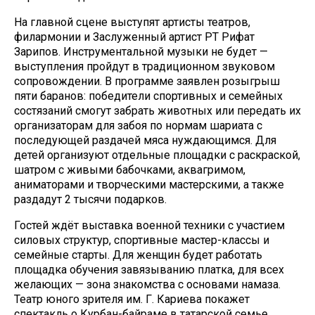
На главной сцене выступят артисты театров,
филармонии и Заслуженный артист РТ Рифат
Зарипов. Инструментальной музыки не будет —
выступления пройдут в традиционном звуковом
сопровождении. В программе заявлен розыгрыш
пяти баранов: победители спортивных и семейных
состязаний смогут забрать животных или передать их
организаторам для забоя по нормам шариата с
последующей раздачей мяса нуждающимся. Для
детей организуют отдельные площадки с раскраской,
шатром с живыми бабочками, аквагримом,
аниматорами и творческими мастерскими, а также
раздадут 2 тысячи подарков.
Гостей ждёт выставка военной техники с участием
силовых структур, спортивные мастер-классы и
семейные старты. Для женщин будет работать
площадка обучения завязыванию платка, для всех
желающих — зона знакомства с основами намаза.
Театр юного зрителя им. Г. Кариева покажет
спектакль о Курбан-байраме в татарской семье.