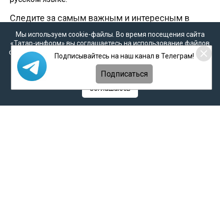
Следите за самым важным и интересным в
Telegram-канале
Мы используем cookie-файлы. Во время посещения сайта
«Татар-информ» вы соглашаетесь на использование файлов
cookie в соответствии с настоящим уведомлением, согласием
Подписывайтесь на наш канал в Телеграм!
на
обработку персональных данных
,
Политикой о
Главная
персональных данных
и
Политикой конфиденциальности
Подписаться
Все материалы
Соглашаюсь
Рейтинг татар
Соцсети
О проекте
«Миллиард.татар» — это «энциклопедия татарской жизни» в
России. Мы рассказываем о том, как татары стали теми, кто
они есть, как живут в настоящем и какими, возможно, станут в
недалеком будущем при «оптимистичном сценарии». Здесь
собраны главные бренды татар и Татарстана, главные
вопросы татар к самим себе и главные вызовы, стоящие
перед ними в XXI веке.
Мы открыты к диалогу и будем ждать ваши отклики и
предложения по электронной почте:
millitatar@mail.ru