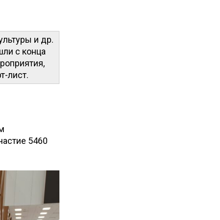
ультуры и др.
шли с конца
роприятия,
т-лист.
м
участие 5460