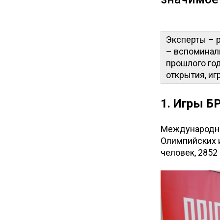
Эксперты – р
– вспоминали
прошлого го
открытия, иг
1. Игры 
Международны
Олимпийских и
человек, 2852