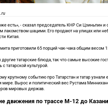
.ru
тоже есть», - сказал председатель КНР Си Цзиньпин и 
им лакомством шацими. Его продают на улицах или н
сти Китая.
мита приготовили 65 порций чак-чака общим весом 1
 другие татарские блюда, так что самые высокие гос
 с татарской культурой.
ому крупному событию про Татарстан и татар узнали
 мире. Вырос и политический вес Рустама Миннихан
еров мировых держав.
ие движения по трассе М-12 до Казан