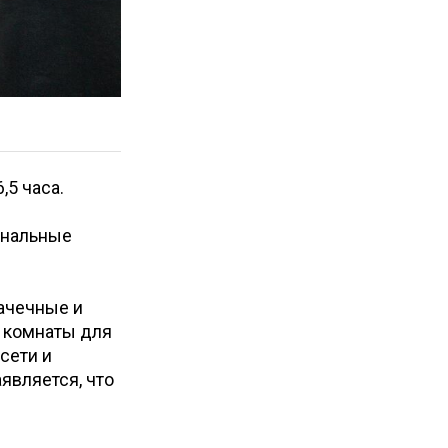
,5 часа.
ональные
рачечные и
и комнаты для
сети и
является, что