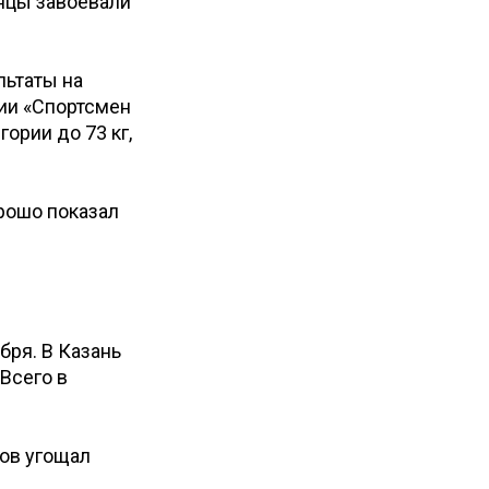
анцы завоевали
льтаты на
ции «Спортсмен
гории до 73 кг,
орошо показал
ря. В Казань
Всего в
ов угощал