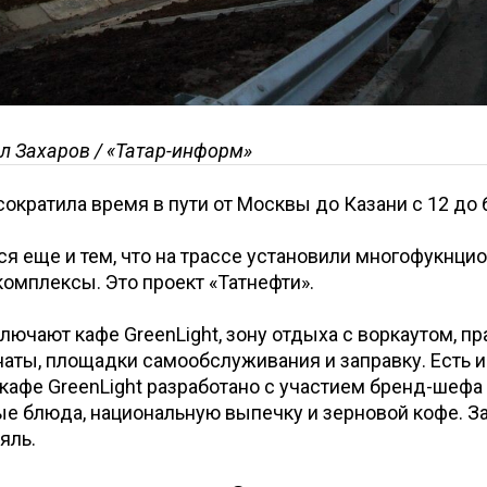
л Захаров / «Татар-информ»
сократила время в пути от Москвы до Казани с 12 до 6
ся еще и тем, что на трассе установили многофукнци
омплексы. Это проект «Татнефти».
ючают кафе GreenLight, зону отдыха с воркаутом, п
аты, площадки самообслуживания и заправку. Есть 
кафе GreenLight разработано с участием бренд-шефа 
е блюда, национальную выпечку и зерновой кофе. За
яль.