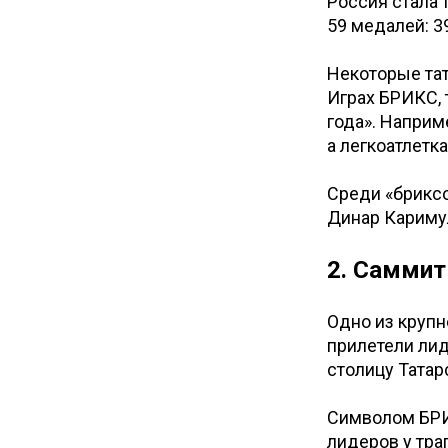
Россия стала 
59 медалей: 3
Некоторые тат
Играх БРИКС, 
года». Наприме
а легкоатлетк
Среди «бриксо
Динар Кариму
2. Самми
Одно из круп
прилетели лид
столицу Татар
Символом БРИ
лидеров у тра