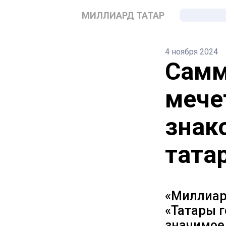
МИЛЛИАРД ТАТАР
4 ноября 2024
Самм
мече
знак
тата
«Миллиар
«Татары г
значимое 