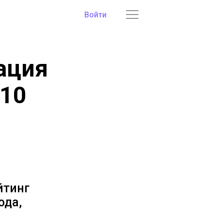
Войти
ация
 10
йтинг
ода,