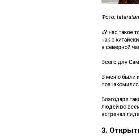
Фото: tatarstan
«У нас такое 
чак с китайск
в северной ча
Всего для Сам
В меню были и
познакомились
Благодаря так
людей во всем
встречал лид
3. Открыт