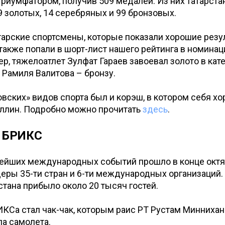
триумфатором, получив 509 медалей. Из них татарст
9 золотых, 14 серебряных и 99 бронзовых.
арские спортсмены, которые показали хорошие резу
также попали в шорт-лист нашего рейтинга в номина
р, тяжелоатлет Зулфат Гараев завоевал золото в кате
а Рамиля Валитова – бронзу.
вских» видов спорта был и корэш, в котором себя х
ллин. Подробно можно прочитать
здесь
.
т БРИКС
нейших международных событий прошло в конце октяб
еры 35-ти стран и 6-ти международных организаций. 
стана прибыло около 20 тысяч гостей.
КСа стал чак-чак, которым раис РТ Рустам Миннихан
па самолета.