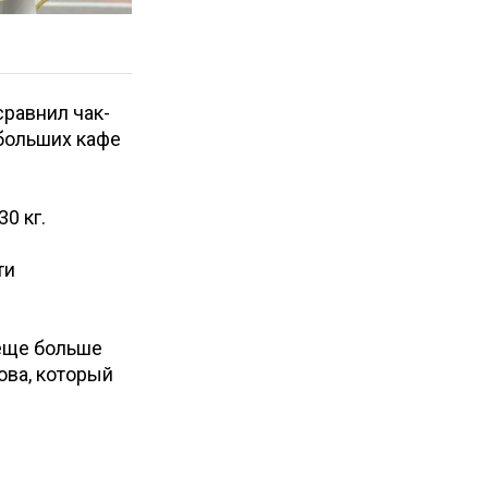
сравнил чак-
ебольших кафе
30 кг.
ти
 еще больше
ова, который
и