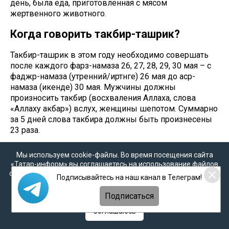
день, была еда, приготовленная с мясом
жертвенного животного.
Когда говорить такбир-ташрик?
Такбир-ташрик в этом году необходимо совершать
после каждого фарз-намаза 26, 27, 28, 29, 30 мая – с
фаджр-намаза (утренний/иртәнге) 26 мая до аср-
намаза (икенде) 30 мая. Мужчины должны
произносить такбир (восхваления Аллаха, слова
«Аллаху акбар») вслух, женщины шепотом. Суммарно
за 5 дней слова такбира должны быть произнесены
23 раза.
Транскрипция:
«Аллаху Акбар, Аллаху Акбар! Ля
Мы используем cookie-файлы. Во время посещения сайта
иляха илляЛлаху уаЛлаху Акбар. Аллаху Акбар уа
«Татар-информ» вы соглашаетесь на использование файлов
лиЛляхиль хамд».
cookie в соответствии с настоящим уведомлением, согласием
Подписывайтесь на наш канал в Телеграм!
Перевод:
«Аллах превыше всего, Аллах превыше
на
обработку персональных данных
,
Политикой о
всего. Нет божества, кроме Аллаха и Аллах превыше
персональных данных
и
Политикой конфиденциальности
Подписаться
всего. Аллах превыше всего и Аллаху принадлежит
Соглашаюсь
вся хвала».
Тәрҗемә:
«Аллаһ бөек, Аллаһ бөек, Аллаһтан башка