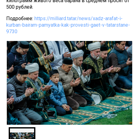
килограмм живого веса барана в среднем просят от
500 рублей.
Подробнее:
https://milliard.tatar/news/xadz-arafat-i-
kurban-bairam-pamyatka-kak-provesti-gaet-v-tatarstane-
9730