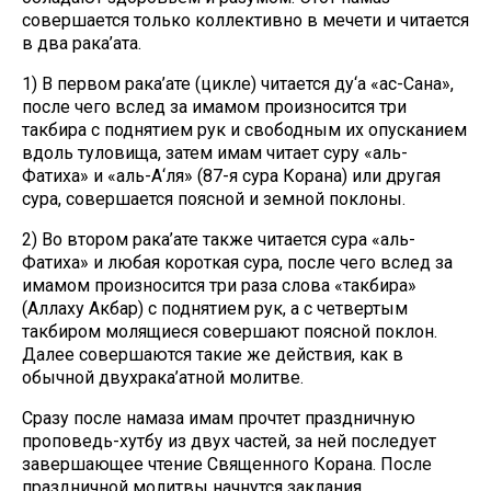
совершается только коллективно в мечети и читается
в два рака’ата.
1) В первом рака’ате (цикле) читается ду‘а «ас-Сана»,
после чего вслед за имамом произносится три
такбира с поднятием рук и свободным их опусканием
вдоль туловища, затем имам читает суру «аль-
Фатиха» и «аль-А‘ля» (87-я сура Корана) или другая
сура, совершается поясной и земной поклоны.
2) Во втором рака’ате также читается сура «аль-
Фатиха» и любая короткая сура, после чего вслед за
имамом произносится три раза слова «такбира»
(Аллаху Акбар) с поднятием рук, а с четвертым
такбиром молящиеся совершают поясной поклон.
Далее совершаются такие же действия, как в
обычной двухрака’атной молитве.
Сразу после намаза имам прочтет праздничную
проповедь-хутбу из двух частей, за ней последует
завершающее чтение Священного Корана. После
праздничной молитвы начнутся заклания