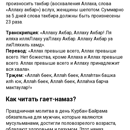
произносить такбир (восхваления Аллаха, слова
«Аллаху акбар») вслух, женщины шепотом. Суммарно
за 5 дней слова такбира должны быть произнесены
23 раза.
Транскрипция:
«Аллаху Акбар, Аллаху Акбар! Ля
иляха илляЛлаху уаЛлаху Акбар. Аллаху Акбар уа
лиЛляхиль хамд».
Перевод:
«Аллах превыше всего, Аллах превыше
всего. Нет божества, кроме Аллаха и Аллах превыше
всего. Аллах превыше всего и Аллаху принадлежит
вся хвала».
Тәрҗемә:
«Аллаһ бөек, Аллаһ бөек, Аллаһтан башка
иләһ юк, Аллаһ бөек, Аллаһ бөек, Аллаһка барча
мактаулар!»
Как читать гает-намаз?
Праздничная молитва в день Курбан-Байрама
обязательна для мужчин, которые являются
мусульманами, достигли половозрелого возраста,
обладают здоровьем и разумом. Этот намаз