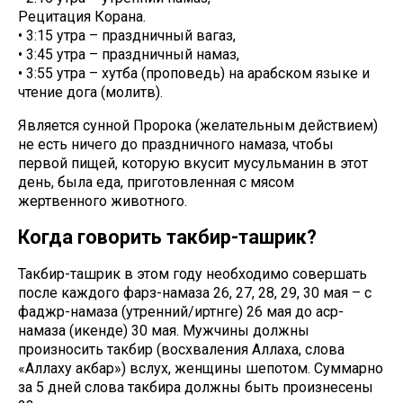
Рецитация Корана.
• 3:15 утра – праздничный вагаз,
• 3:45 утра – праздничный намаз,
• 3:55 утра – хутба (проповедь) на арабском языке и
чтение дога (молитв).
Является сунной Пророка (желательным действием)
не есть ничего до праздничного намаза, чтобы
первой пищей, которую вкусит мусульманин в этот
день, была еда, приготовленная с мясом
жертвенного животного.
Когда говорить такбир-ташрик?
Такбир-ташрик в этом году необходимо совершать
после каждого фарз-намаза 26, 27, 28, 29, 30 мая – с
фаджр-намаза (утренний/иртәнге) 26 мая до аср-
намаза (икенде) 30 мая. Мужчины должны
произносить такбир (восхваления Аллаха, слова
«Аллаху акбар») вслух, женщины шепотом. Суммарно
за 5 дней слова такбира должны быть произнесены