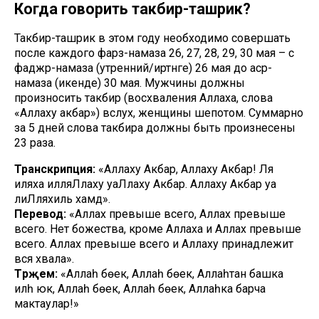
Когда говорить такбир-ташрик?
Такбир-ташрик в этом году необходимо совершать
после каждого фарз-намаза 26, 27, 28, 29, 30 мая – с
фаджр-намаза (утренний/иртәнге) 26 мая до аср-
намаза (икенде) 30 мая. Мужчины должны
произносить такбир (восхваления Аллаха, слова
«Аллаху акбар») вслух, женщины шепотом. Суммарно
за 5 дней слова такбира должны быть произнесены
23 раза.
Транскрипция:
«Аллаху Акбар, Аллаху Акбар! Ля
иляха илляЛлаху уаЛлаху Акбар. Аллаху Акбар уа
лиЛляхиль хамд».
Перевод:
«Аллах превыше всего, Аллах превыше
всего. Нет божества, кроме Аллаха и Аллах превыше
всего. Аллах превыше всего и Аллаху принадлежит
вся хвала».
Тәрҗемә:
«Аллаһ бөек, Аллаһ бөек, Аллаһтан башка
иләһ юк, Аллаһ бөек, Аллаһ бөек, Аллаһка барча
мактаулар!»