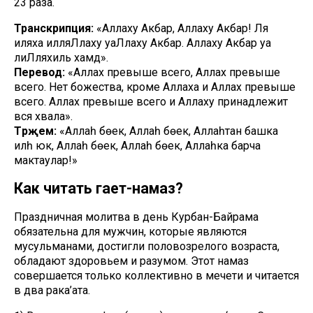
23 раза.
Транскрипция:
«Аллаху Акбар, Аллаху Акбар! Ля
иляха илляЛлаху уаЛлаху Акбар. Аллаху Акбар уа
лиЛляхиль хамд».
Перевод:
«Аллах превыше всего, Аллах превыше
всего. Нет божества, кроме Аллаха и Аллах превыше
всего. Аллах превыше всего и Аллаху принадлежит
вся хвала».
Тәрҗемә:
«Аллаһ бөек, Аллаһ бөек, Аллаһтан башка
иләһ юк, Аллаһ бөек, Аллаһ бөек, Аллаһка барча
мактаулар!»
Как читать гает-намаз?
Праздничная молитва в день Курбан-Байрама
обязательна для мужчин, которые являются
мусульманами, достигли половозрелого возраста,
обладают здоровьем и разумом. Этот намаз
совершается только коллективно в мечети и читается
в два рака’ата.