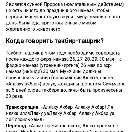
Является сунной Пророка (желательным действием)
не есть ничего до праздничного намаза, чтобы
первой пищей, которую вкусит мусульманин в этот
день, была еда, приготовленная с мясом
жертвенного животного.
Когда говорить такбир-ташрик?
Такбир-ташрик в этом году необходимо совершать
после каждого фарз-намаза 26, 27, 28, 29, 30 мая – с
фаджр-намаза (утренний/иртәнге) 26 мая до аср-
намаза (икенде) 30 мая. Мужчины должны
произносить такбир (восхваления Аллаха, слова
«Аллаху акбар») вслух, женщины шепотом. Суммарно
за 5 дней слова такбира должны быть произнесены
23 раза.
Транскрипция:
«Аллаху Акбар, Аллаху Акбар! Ля
иляха илляЛлаху уаЛлаху Акбар. Аллаху Акбар уа
лиЛляхиль хамд».
Перевод:
«Аллах превыше всего, Аллах превыше
всего. Нет божества, кроме Аллаха и Аллах превыше