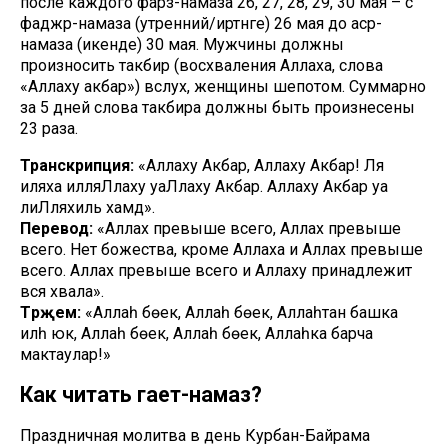
после каждого фарз-намаза 26, 27, 28, 29, 30 мая – с
фаджр-намаза (утренний/иртәнге) 26 мая до аср-
намаза (икенде) 30 мая. Мужчины должны
произносить такбир (восхваления Аллаха, слова
«Аллаху акбар») вслух, женщины шепотом. Суммарно
за 5 дней слова такбира должны быть произнесены
23 раза.
Транскрипция:
«Аллаху Акбар, Аллаху Акбар! Ля
иляха илляЛлаху уаЛлаху Акбар. Аллаху Акбар уа
лиЛляхиль хамд».
Перевод:
«Аллах превыше всего, Аллах превыше
всего. Нет божества, кроме Аллаха и Аллах превыше
всего. Аллах превыше всего и Аллаху принадлежит
вся хвала».
Тәрҗемә:
«Аллаһ бөек, Аллаһ бөек, Аллаһтан башка
иләһ юк, Аллаһ бөек, Аллаһ бөек, Аллаһка барча
мактаулар!»
Как читать гает-намаз?
Праздничная молитва в день Курбан-Байрама