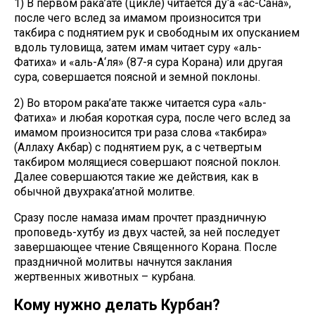
1) В первом рака’ате (цикле) читается ду‘а «ас-Сана»,
после чего вслед за имамом произносится три
такбира с поднятием рук и свободным их опусканием
вдоль туловища, затем имам читает суру «аль-
Фатиха» и «аль-А‘ля» (87-я сура Корана) или другая
сура, совершается поясной и земной поклоны.
2) Во втором рака’ате также читается сура «аль-
Фатиха» и любая короткая сура, после чего вслед за
имамом произносится три раза слова «такбира»
(Аллаху Акбар) с поднятием рук, а с четвертым
такбиром молящиеся совершают поясной поклон.
Далее совершаются такие же действия, как в
обычной двухрака’атной молитве.
Сразу после намаза имам прочтет праздничную
проповедь-хутбу из двух частей, за ней последует
завершающее чтение Священного Корана. После
праздничной молитвы начнутся заклания
жертвенных животных – курбана.
Кому нужно делать Курбан?