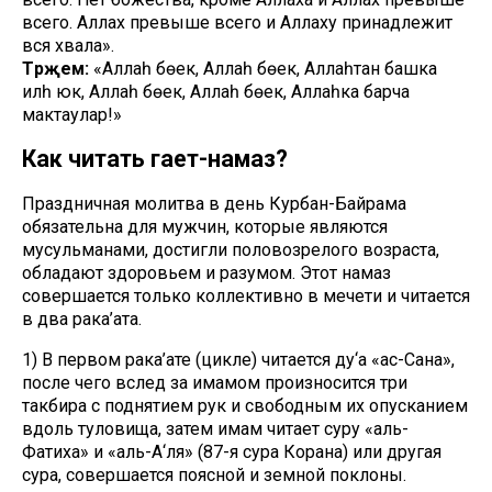
всего. Аллах превыше всего и Аллаху принадлежит
вся хвала».
Тәрҗемә:
«Аллаһ бөек, Аллаһ бөек, Аллаһтан башка
иләһ юк, Аллаһ бөек, Аллаһ бөек, Аллаһка барча
мактаулар!»
Как читать гает-намаз?
Праздничная молитва в день Курбан-Байрама
обязательна для мужчин, которые являются
мусульманами, достигли половозрелого возраста,
обладают здоровьем и разумом. Этот намаз
совершается только коллективно в мечети и читается
в два рака’ата.
1) В первом рака’ате (цикле) читается ду‘а «ас-Сана»,
после чего вслед за имамом произносится три
такбира с поднятием рук и свободным их опусканием
вдоль туловища, затем имам читает суру «аль-
Фатиха» и «аль-А‘ля» (87-я сура Корана) или другая
сура, совершается поясной и земной поклоны.