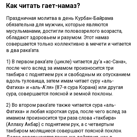
Как читать гает-намаз?
Праздничная молитва в день Курбан-Байрама
обязательна для мужчин, которые являются
мусульманами, достигли половозрелого возраста,
обладают здоровьем и разумом. Этот намаз
совершается только коллективно в мечети и читается
в два рака’ата.
1) В первом рака’ате (цикле) читается ду‘а «ас-Сана»,
после чего вслед за имамом произносится три
такбира с поднятием рук и свободным их опусканием
вдоль туловища, затем имам читает суру «аль-
Фатиха» и «аль-А‘ля» (87-я сура Корана) или другая
сура, совершается поясной и земной поклоны.
2) Во втором рака’ате также читается сура «аль-
Фатиха» и любая короткая сура, после чего вслед за
имамом произносится три раза слова «такбира»
(Аллаху Акбар) с поднятием рук, а с четвертым
такбиром молящиеся совершают поясной поклон.