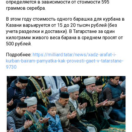
определяется в зависимости от стоимости 595
граммов серебра.
В этом году стоимость одного барашка для курбана в
Казани варьируется от 15 до 20 тысяч рублей (без
учета разделки и доставки). В Татарстане за один
килограмм живого веса барана в среднем просят от
500 рублей.
Подробнее:
https://milliard.tatar/news/xadz-arafat-i-
kurban-bairam-pamyatka-kak-provesti-gaet-v-tatarstane-
9730