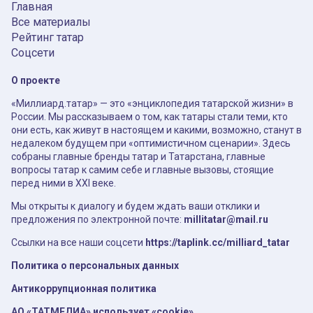
Главная
Все материалы
Рейтинг татар
Соцсети
О проекте
«Миллиард.татар» — это «энциклопедия татарской жизни» в
России. Мы рассказываем о том, как татары стали теми, кто
они есть, как живут в настоящем и какими, возможно, станут в
недалеком будущем при «оптимистичном сценарии». Здесь
собраны главные бренды татар и Татарстана, главные
вопросы татар к самим себе и главные вызовы, стоящие
перед ними в XXI веке.
Мы открыты к диалогу и будем ждать ваши отклики и
предложения по электронной почте:
millitatar@mail.ru
Ссылки на все наши соцсети
https://taplink.cc/milliard_tatar
Политика о персональных данных
Антикоррупционная политика
АО «ТАТМЕДИА» использует «cookie»