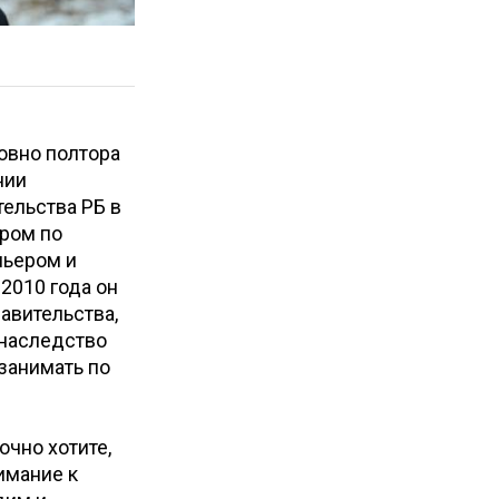
овно полтора
нии
тельства РБ в
аром по
мьером и
 2010 года он
авительства,
 наследство
занимать по
чно хотите,
имание к