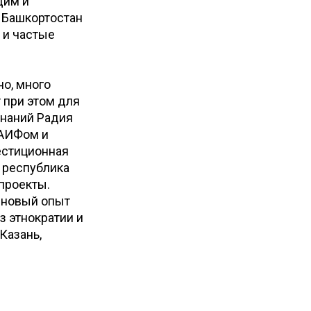
дим и
 Башкортостан
 и частые
но, много
т при этом для
инаний Радия
ТАИФом и
естиционная
, республика
проекты.
 новый опыт
з этнократии и
Казань,