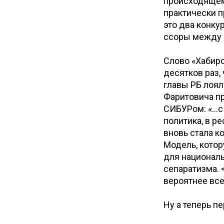
происходящему
практически п
это два конку
ссоры между 
Слово «Хабиро
десятков раз,
главы РБ лоя
Фаритовича пр
СИБУРом: «…с
политика, в р
вновь стала 
Модель, котор
для националь
сепаратизма. 
вероятнее все
Ну а теперь п