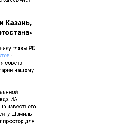
и Казань,
ртостана»
нику главы РБ
стов
-
я совета
нтарии нашему
твенной
реда ИА
на известного
денту Шамиль
ет простор для