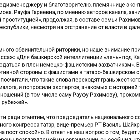
едиаменеджеру и благотворителю, племяннице экс-
ова. Рауфа Гареевна, по мнению авторов канала, зан
 проституцией», продолжая, в составе семьи Рахимо
еспублики, несмотря на отстранение от власти в дал
много обвинительной риторики, но наше внимание пр
саж: «Для башкирской интеллигенции «лечь» под Каз
 сдаться в плен немецко-фашистским захватчикам». В
тивной стороны с фашистами в татаро-башкирском с
посчитали, что такие слова переходят грань жесткого
иалога, и попросили экспертов, знакомых с историей 
ношений (в том числе саму Рауфу Рахимову), проко
 рубежей».
и ради отметим, что председатель национального с
ого конгресса татар, вице-премьер РТ Василь Шайх
а пост спокойно. В ответ на наш вопрос о том, будет 
ороны возглавляемой им организации, он сообщил, чт