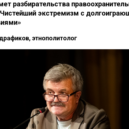
мет разбирательства правоохранител
 Чистейший экстремизм с долгоигра
виями»
драфиков, этнополитолог