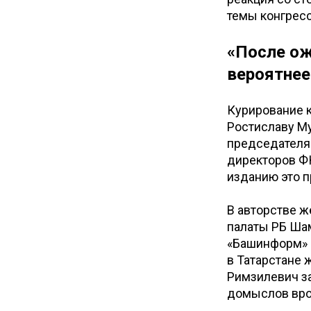
темы конгресс
«После ож
вероятнее
Курирование к
Ростиславу Му
председателя
директоров Ф
изданию это 
В авторстве ж
палаты РБ Шам
«Башинформ» 
в Татарстане
Римзилевич за
домыслов врод