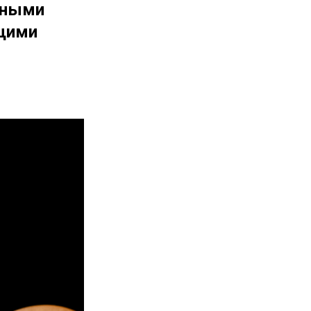
ьными
ющими