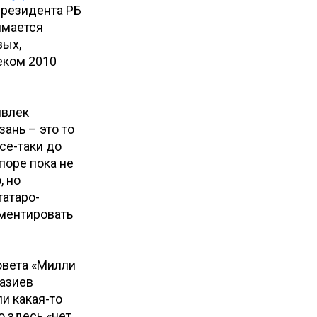
президента РБ
имается
вых,
еком 2010
ивлек
ань – это то
се-таки до
поре пока не
, но
татаро-
мментировать
овета «Милли
разиев
ли какая-то
о здесь «нет