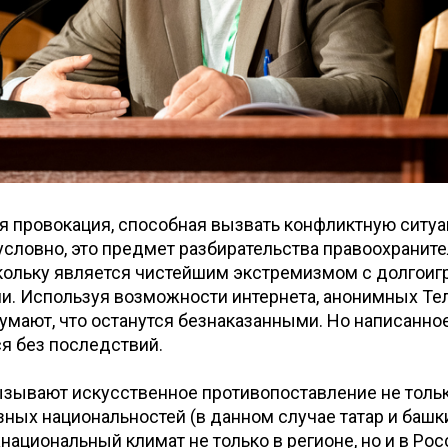
ая провокация, способная вызвать конфликтную ситу
условно, это предмет разбирательства правоохрани
скольку является чистейшим экстремизмом с долгои
и. Используя возможности интернета, анонимных Те
думают, что останутся безнаказанными. Но написанно
я без последствий.
зывают искусственное противопоставление не тольк
зных национальностей (в данном случае татар и башкир
национальный климат не только в регионе, но и в Рос