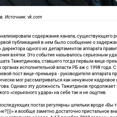
. Источник: vk.com
анализировали содержание канала, существующего р
ервой публикацией в нем было сообщение о задержа
 директора одного из департаментов аппарата прави
ения взятки. Это событие называлось серьезным уд
шата Тажитдинова, ставшего тогда первым вице-пре
 органах исполнительной власти РБ аж с 1998 года. С
евой пост вице-премьера - руководителя аппарата пр
тически мог рассматриваться как ненужное кадровое
ова. Однако эту должность Тажитдинов продолжает 
кого «серьезного удара» на себе так и не ощутив.
последующих постах регулярны шпильки вроде «Вы то
ане?)))» и вообще заметно достаточно пристальное вн