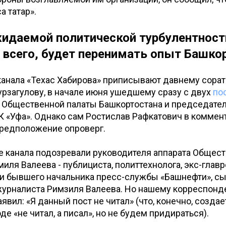
а татар».
идаемой политической турбулентност
 всего, будет перенимать опыт Башко
анала «Техас Хабирова» приписывают давнему сорат
рзагулову, в начале июня ушедшему сразу с двух
по
 Общественной палаты Башкортостана и председател
К «Уфа». Однако сам Ростислав Рафкатович в комме
предположение опроверг.
е канала подозревали руководителя аппарата Общес
иля Валеева - публициста, политтехнолога, экс-глав
и бывшего начальника пресс-службы «Башнефти», сы
 журналиста Римзиля Валеева. Но нашему корреспон
явил: «Я данный пост не читал» (что, конечно, созда
е «не читал, а писал», но не будем придираться).