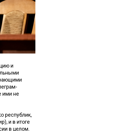
ацию и
тельными
грающими
леграм-
е ими не
о республик,
), и в итоге
сии в целом.