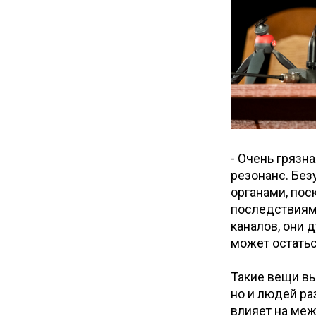
- Очень грязн
резонанс. Без
органами, по
последствиям
каналов, они 
может остатьс
Такие вещи вы
но и людей ра
влияет на меж