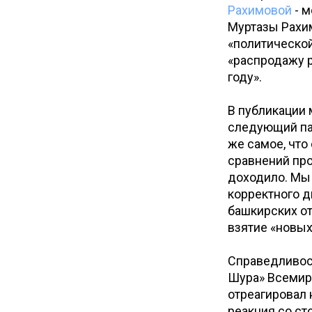
Рахимовой
- м
Муртазы Рахим
«политической
«распродажу р
году».
В публикации 
следующий пас
же самое, что
сравнений про
доходило. Мы 
корректного д
башкирских от
взятие «новых
Справедливост
Шура» Всемирн
отреагировал н
реакция со ст