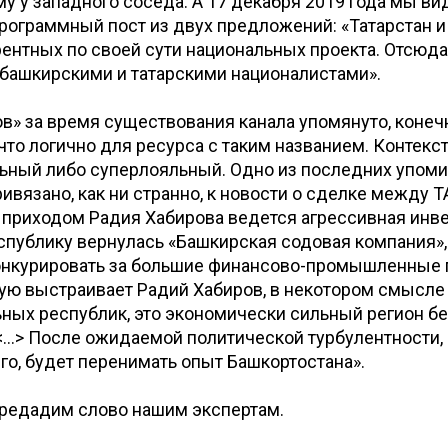
 у западного соседа. А 17 декабря 2019 года мы ви
рограммный пост из двух предложений: «Татарстан и
рентных по своей сути национальных проекта. Отсюда
башкирскими и татарскими националистами».
в» за время существования канала упомянуто, конеч
 что логично для ресурса с таким названием. Контекс
льный либо суперлояльный. Одно из последних упом
ивязано, как ни странно, к новости о сделке между 
 приходом Радия Хабирова ведется агрессивная инв
еспублику вернулась «Башкирская содовая компания»
конкурировать за большие финансово-промышленные 
ую выстраивает Радий Хабиров, в некотором смысле
ных республик, это экономически сильный регион бе
<…> После ожидаемой политической турбулентности, 
го, будет перенимать опыт Башкортостана».
ередадим слово нашим экспертам.