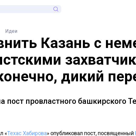
Идеи
внить Казань с нем
стскими захватчи
 конечно, дикий пер
а пост провластного башкирского Т
л «
Техас Хабирова
» опубликовал пост, посвященный