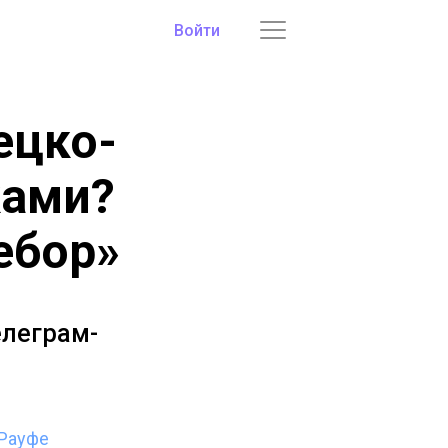
Войти
ецко-
ками?
ебор»
елеграм-
Рауфе