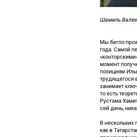
Шамиль Валеев
Мы бегло про
года. Самой п
«конторскими»
момент получ
позициям Иль
трудящегося в
занимает ключ
то есть теоре
Рустэма Хамит
сей день, ника
В нескольких 
как в Татарст