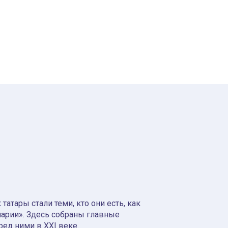
атары стали теми, кто они есть, как
нарии». Здесь собраны главные
ред ними в XXI веке.