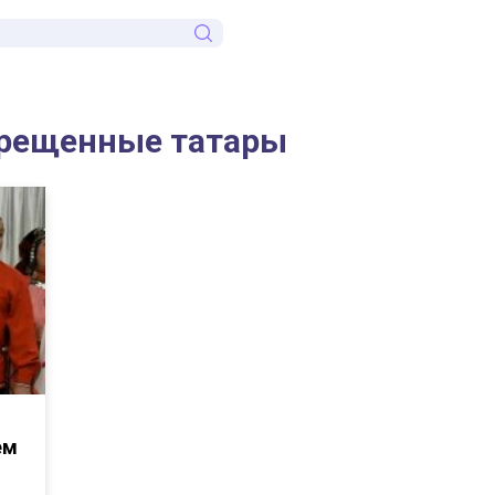
 крещенные татары
ем