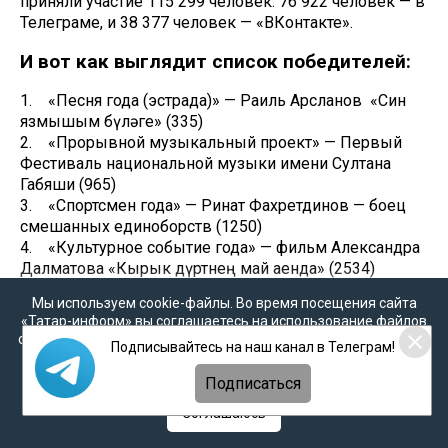
приняли участие 115 299 человек: 76 922 человек — в
Телеграме, и 38 377 человек — «ВКонтакте».
И вот как выглядит список победителей:
1. «Песня года (эстрада)» — Раиль Арсланов «Син
язмышым бүләге» (335)
2. «Прорывной музыкальный проект» — Первый
Фестиваль национальной музыки имени Султана
Габяши (965)
3. «Спортсмен года» — Ринат Фахретдинов — боец
смешанных единоборств (1250)
4. «Культурное событие года» — фильм Александра
Далматова «Кырык дүртнең май аенда» (2534)
5. «Лучший татарстанский дизайнер 2025 года» —
Мы используем cookie-файлы. Во время посещения сайта
бренд Sultan Saliev (565)
«Татар-информ» вы соглашаетесь на использование файлов
6. «Спектакль года» — «Без – кырык беренче ел
cookie в соответствии с настоящим уведомлением, согласием
Подписывайтесь на наш канал в Телеграм!
балалары», Набережночелнинский татарский
на
обработку персональных данных
,
Политикой о
драматический театр им. А. Гилязова (1277)
персональных данных
и
Политикой конфиденциальности
Подписаться
7. «Медиа-проект о татарах» — подкаст «Zatatar»
Соглашаюсь
(1110)
8. «Лучший татарстанский ремесленник» — Tatar