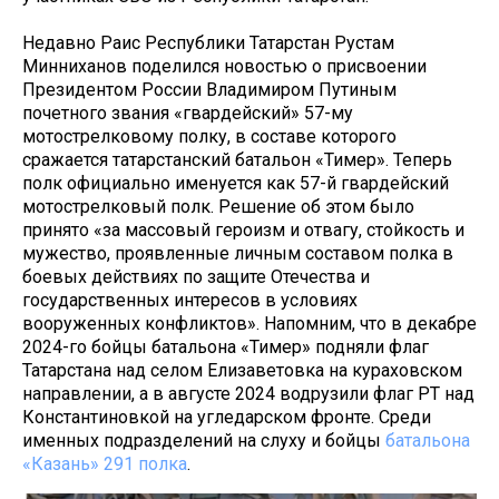
Недавно Раис Республики Татарстан Рустам
Минниханов поделился новостью о присвоении
Президентом России Владимиром Путиным
почетного звания «гвардейский» 57-му
мотострелковому полку, в составе которого
сражается татарстанский батальон «Тимер». Теперь
полк официально именуется как 57-й гвардейский
мотострелковый полк. Решение об этом было
принято «за массовый героизм и отвагу, стойкость и
мужество, проявленные личным составом полка в
боевых действиях по защите Отечества и
государственных интересов в условиях
вооруженных конфликтов». Напомним, что в декабре
2024-го бойцы батальона «Тимер» подняли флаг
Татарстана над селом Елизаветовка на кураховском
направлении, а в августе 2024 водрузили флаг РТ над
Константиновкой на угледарском фронте. Среди
именных подразделений на слуху и бойцы
батальона
«Казань» 291 полка
.