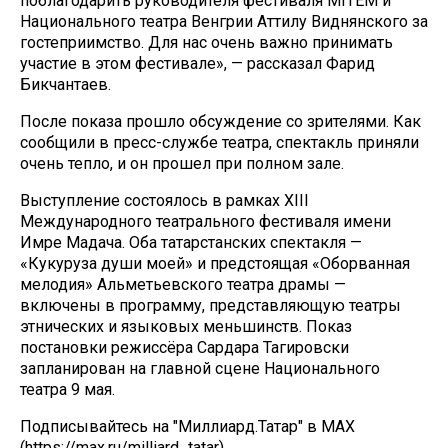
поблагодарить руководителя фестиваля MITEM и
Национального театра Венгрии Аттилу Виднянского за
гостеприимство. Для нас очень важно принимать
участие в этом фестивале», — рассказал Фарид
Бикчантаев.
После показа прошло обсуждение со зрителями. Как
сообщили в пресс-службе театра, спектакль приняли
очень тепло, и он прошел при полном зале.
Выступление состоялось в рамках XIII
Международного театрального фестиваля имени
Имре Мадача. Оба татарстанских спектакля —
«Кукуруза души моей» и предстоящая «Оборванная
мелодия» Альметьевского театра драмы —
включены в программу, представляющую театры
этнических и языковых меньшинств. Показ
постановки режиссёра Сардара Тагировски
запланирован на главной сцене Национального
театра 9 мая.
Подписывайтесь на "Миллиард.Татар" в МАХ
(https://max.ru/milliard_tatar)