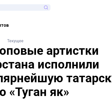
итов
Текущее
топовые артистки
рстана исполнили
лярнейшую татарс
ю «Туган як»