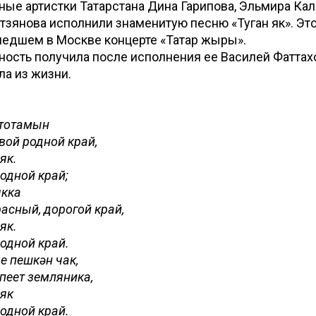
ые артистки Татарстана Дина Гарипова, Эльмира Ка
зянова исполнили знаменитую песню «Туган як». Эт
шедшем в Москве концерте «Татар жыры».
ость получила после исполнения ее Василей Фаттахо
ла из жизни.
 тотамын
вой родной край,
 як.
родной край;
якка
асный, дорогой край,
 як.
родной край.
 пешкән чак,
спеет земляника,
 як
родной край.