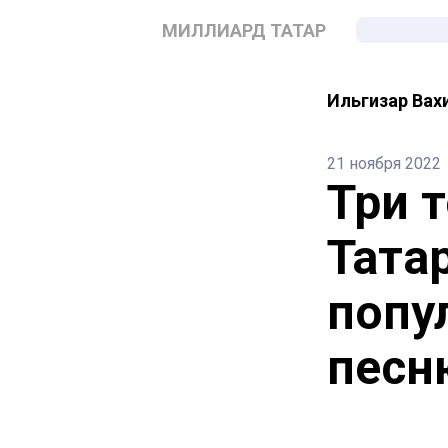
МИЛЛИАРД ТАТАР
Ильгизар Вах
21 ноября 2022
Три 
Тата
попу
песн