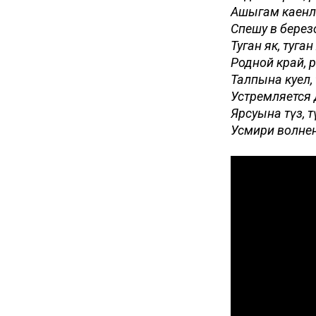
Ашыгам каенл
Спешу в берез
Туган як, туган
Родной край, 
Талпына куңел
Устремляется 
Ярсуына түз, тү
Усмири волнен