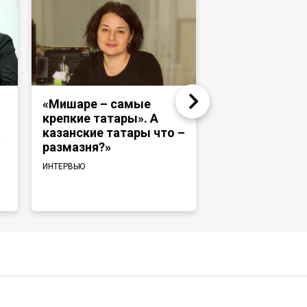
«Мишаре – самые
Надир Девлет
крепкие татары». А
«Раньше тата
а
казанские татары что –
башкиры ходи
размазня?»
и те же медре
говорили на 
ИНТЕРВЬЮ
языке»
ИНТЕРВЬЮ