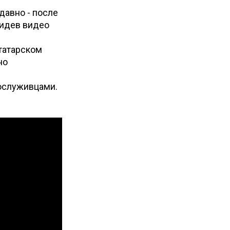
давно - после
видев видео
 татарском
но
сослуживцами.