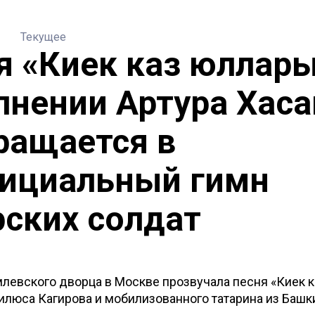
Текущее
я «Киек каз юллары
лнении Артура Хас
ращается в
ициальный гимн
рских солдат
левского дворца в Москве прозвучала песня «Киек к
люса Кагирова и мобилизованного татарина из Башк