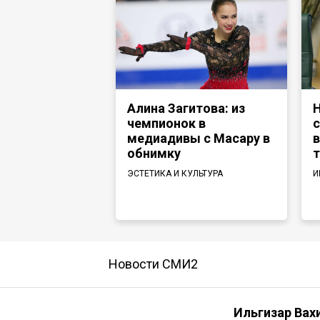
Алина Загитова: из
Н
чемпионок в
с
медиадивы с Масару в
в
обнимку
т
ЭСТЕТИКА И КУЛЬТУРА
И
Новости СМИ2
Ильгизар Вах