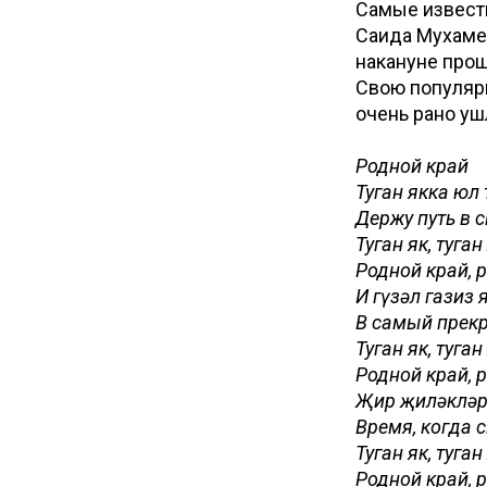
Самые известн
Саида Мухамет
накануне про
Свою популярн
очень рано уш
Родной край
Туган якка юл
Держу путь в с
Туган як, туган
Родной край, 
Иң гүзәл газиз 
В самый прекр
Туган як, туган
Родной край, 
Җир җиләкләре
Время, когда 
Туган як, туган
Родной край, 