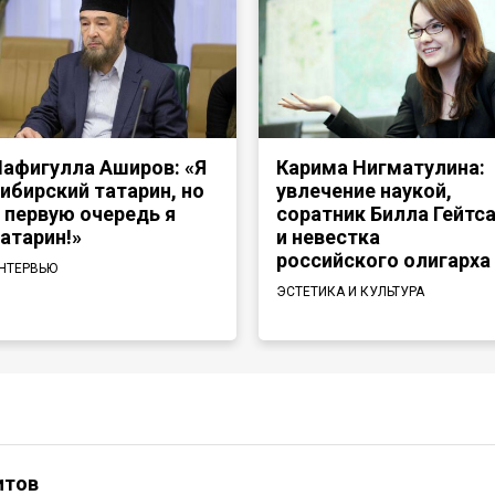
афигулла Аширов: «Я
Карима Нигматулина:
ибирский татарин, но
увлечение наукой,
 первую очередь я
соратник Билла Гейтс
атарин!»
и невестка
российского олигарха
НТЕРВЬЮ
ЭСТЕТИКА И КУЛЬТУРА
итов