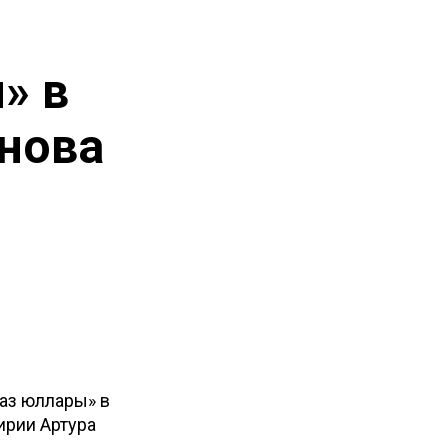
» в
анова
аз юллары» в
ирии Артура