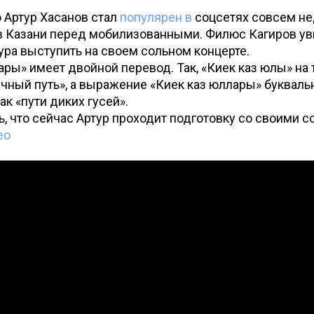
 Артур Хасанов стал
популярен в
соцсетях совсем не
в Казани перед мобилизованными. Филюс Кагиров у
ура выступить на своем сольном концерте.
ары» имеет двойной перевод. Так, «Киек каз юлы» на
чный путь», а выражение «Киек каз юллары» букваль
ак «пути диких гусей».
ь, что сейчас Артур проходит подготовку со своими 
ео