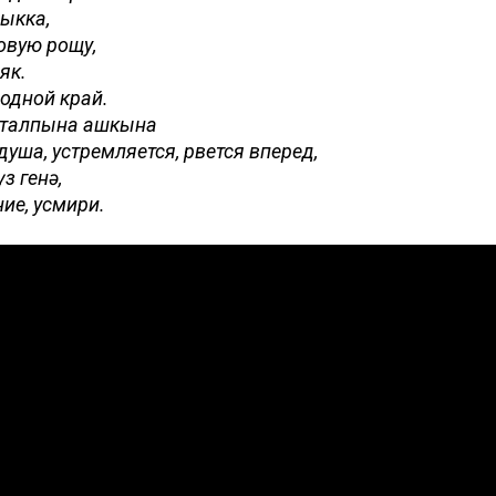
ыкка,
овую рощу,
 як.
родной край.
, талпына ашкына
душа, устремляется, рвется вперед,
з генә,
ие, усмири.