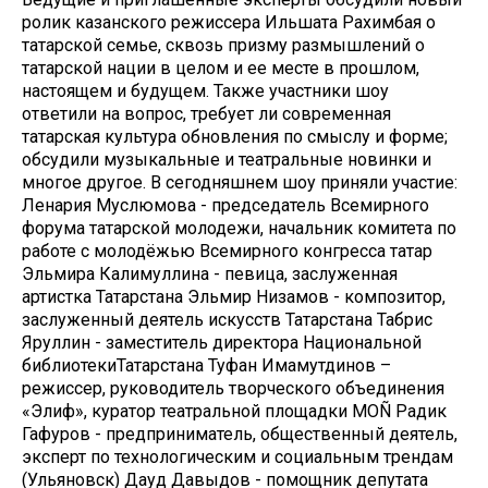
ролик казанского режиссера Ильшата Рахимбая о
татарской семье, сквозь призму размышлений о
татарской нации в целом и ее месте в прошлом,
настоящем и будущем. Также участники шоу
ответили на вопрос, требует ли современная
татарская культура обновления по смыслу и форме;
обсудили музыкальные и театральные новинки и
многое другое. В сегодняшнем шоу приняли участие:
Ленария Муслюмова - председатель Всемирного
форума татарской молодежи, начальник комитета по
работе с молодёжью Всемирного конгресса татар
Эльмира Калимуллина - певица, заслуженная
артистка Татарстана Эльмир Низамов - композитор,
заслуженный деятель искусств Татарстана Табрис
Яруллин - заместитель директора Национальной
библиотекиТатарстана Туфан Имамутдинов –
режиссер, руководитель творческого объединения
«Элиф», куратор театральной площадки MOÑ Радик
Гафуров - предприниматель, общественный деятель,
эксперт по технологическим и социальным трендам
(Ульяновск) Дауд Давыдов - помощник депутата