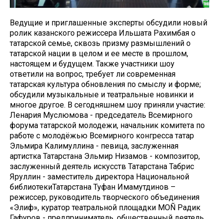
Ведущие и приглашенные эксперты обсудили новый
ролик казанского режиссера Ильшата Рахимбая о
татарской семье, сквозь призму размышлений о
татарской нации в целом и ее месте в прошлом,
настоящем и будущем. Также участники шоу
ответили на вопрос, требует ли современная
татарская культура обновления по смыслу и форме;
обсудили музыкальные и театральные новинки и
многое другое. В сегодняшнем шоу приняли участие:
Ленария Муслюмова - председатель Всемирного
форума татарской молодежи, начальник комитета по
работе с молодёжью Всемирного конгресса татар
Эльмира Калимуллина - певица, заслуженная
артистка Татарстана Эльмир Низамов - композитор,
заслуженный деятель искусств Татарстана Табрис
Яруллин - заместитель директора Национальной
библиотекиТатарстана Туфан Имамутдинов –
режиссер, руководитель творческого объединения
«Элиф», куратор театральной площадки MOÑ Радик
Гафуров - предприниматель, общественный деятель,