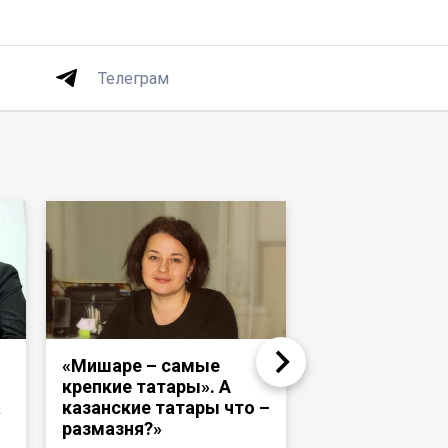
Телеграм
«Мишаре – самые
Надир Девлет
крепкие татары». А
«Раньше тата
а
казанские татары что –
башкиры ходи
размазня?»
и те же медре