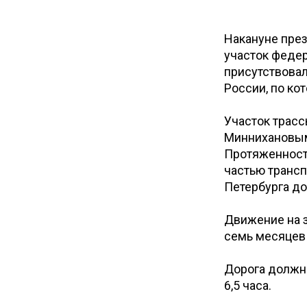
Накануне пре
участок федер
присутствовал
России, по ко
Участок трас
Миннихановым,
Протяженность
частью трансп
Петербурга до
Движение на з
семь месяцев
Дорога должна
6,5 часа.