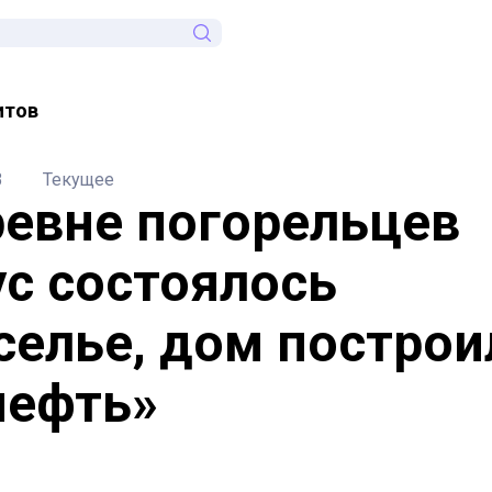
итов
3
Текущее
ревне погорельцев
с состоялось
селье, дом построи
нефть»