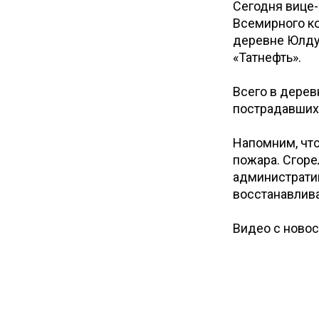
Сегодня вице-
Всемирного ко
деревне Юлду
«Татнефть».
Всего в дерев
пострадавших 
Напомним, что
пожара. Сгоре
административ
восстанавлива
Видео с ново