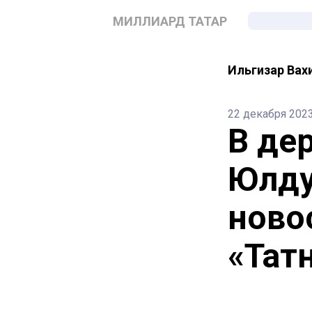
МИЛЛИАРД ТАТАР
Ильгизар Вах
22 декабря 202
В де
Юлду
ново
«Тат