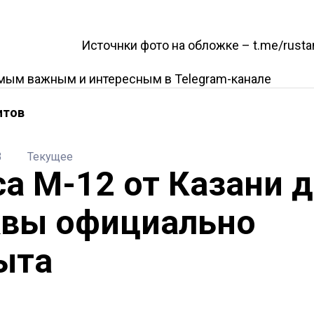
Источнки фото на обложке – t.me/rust
амым важным и интересным в
Telegram-канале
итов
3
Текущее
са М-12 от Казани 
вы официально
ыта