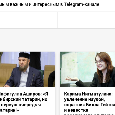
амым важным и интересным в
Telegram-канале
афигулла Аширов: «Я
Карима Нигматулина:
ибирский татарин, но
увлечение наукой,
 первую очередь я
соратник Билла Гейтс
атарин!»
и невестка