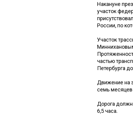
Накануне пре
участок федер
присутствовал
России, по ко
Участок трас
Миннихановым,
Протяженность
частью трансп
Петербурга до
Движение на з
семь месяцев
Дорога должна
6,5 часа.