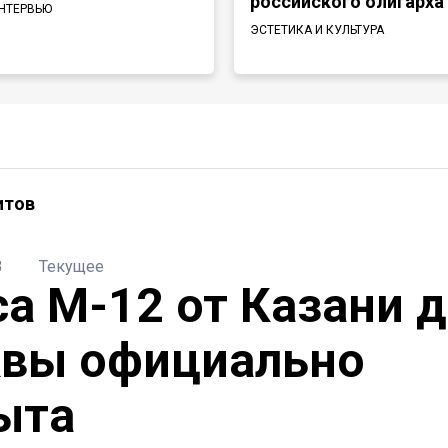
российского олигарха
НТЕРВЬЮ
ЭСТЕТИКА И КУЛЬТУРА
итов
3
Текущее
са М-12 от Казани 
вы официально
ыта