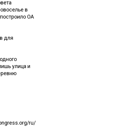
овета
новоселье в
 построило ОА
в для
родного
лишь улица и
деревню
ongress.org/ru/