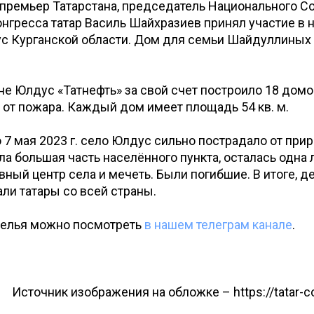
премьер Татарстана, председатель Национального С
нгресса татар Василь Шайхразиев принял участие в 
с Курганской области. Дом для семьи Шайдуллиных
не Юлдус «Татнефть» за свой счет построило 18 домо
от пожара. Каждый дом имеет площадь 54 кв. м.
 7 мая 2023 г. село Юлдус сильно пострадало от при
ла большая часть населённого пункта, осталась одна 
ный центр села и мечеть. Были погибшие. В итоге, 
ли татары со всей страны.
селья можно посмотреть
в нашем телеграм канале
.
Источник изображения на обложке – https://tatar-c