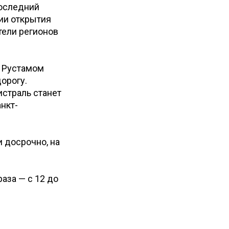
последний
ии открытия
тели регионов
а Рустамом
орогу.
истраль станет
нкт-
 досрочно, на
аза — с 12 до