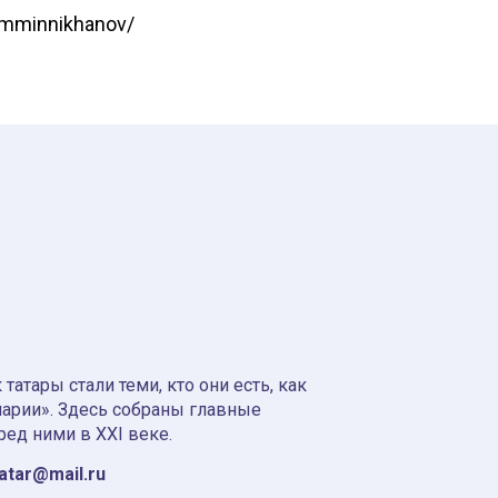
amminnikhanov/
атары стали теми, кто они есть, как
нарии». Здесь собраны главные
ред ними в XXI веке.
tatar@mail.ru