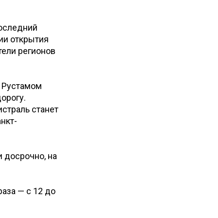
последний
ии открытия
тели регионов
а Рустамом
орогу.
истраль станет
нкт-
 досрочно, на
аза — с 12 до