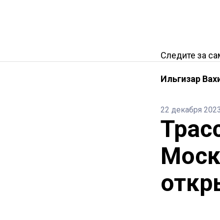
Следите за с
Ильгизар Вах
22 декабря 202
Трас
Моск
откр