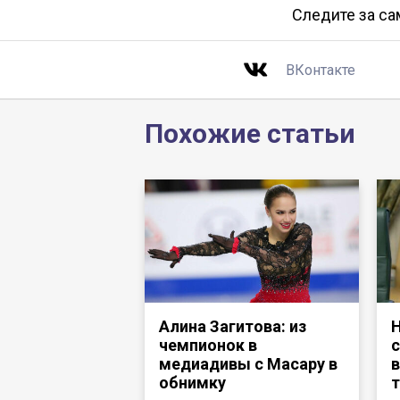
Следите за с
ВКонтакте
Похожие статьи
Алина Загитова: из
Н
чемпионок в
с
медиадивы с Масару в
в
обнимку
т