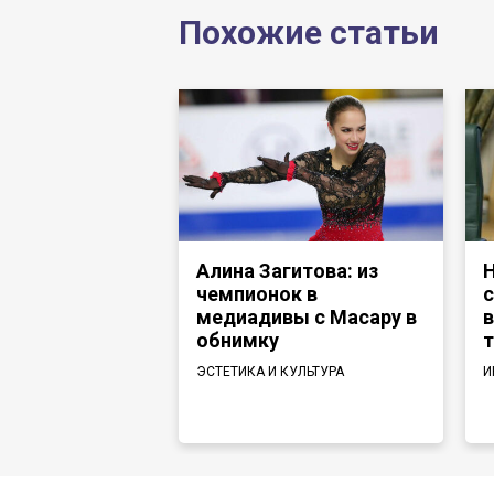
Похожие статьи
Алина Загитова: из
Н
чемпионок в
с
медиадивы с Масару в
в
обнимку
т
ЭСТЕТИКА И КУЛЬТУРА
И