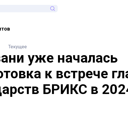
итов
Текущее
зани уже началась
отовка к встрече гл
дарств БРИКС в 202