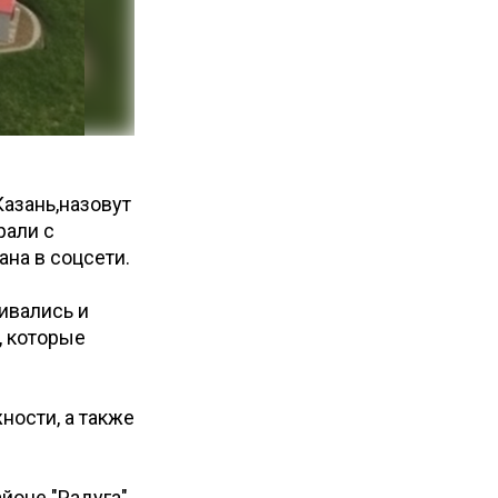
азань,назовут
рали с
на в соцсети.
ивались и
, которые
ности, а также
йоне "Радуга"