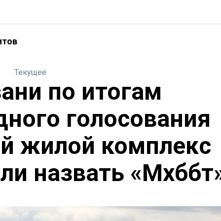
итов
Текущее
зани по итогам
дного голосования
й жилой комплекс
и назвать «Мәхәббәт