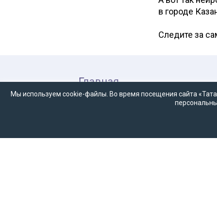
в городе Казан
Следите за с
Главная
Мы используем cookie-файлы. Во время посещения сайта «Тата
Все материалы
персональны
Рейтинг татар
Соцсети
О проекте
«Миллиард.татар» — это «энциклопеди
живут в настоящем и какими, возмож
бренды татар и Татарстана, главные 
Мы открыты к диалогу и будем ждать