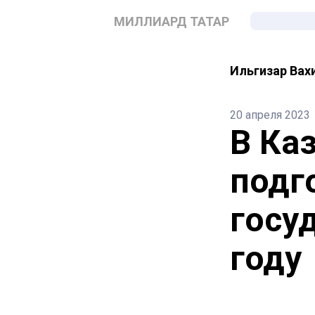
МИЛЛИАРД ТАТАР
Ильгизар Вах
20 апреля 2023
В Ка
подг
госу
году