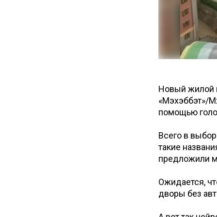
Новый жилой к
«Мэхэббэт»/Мәх
помощью голос
Всего в выбор
такие названия
предложили м
Ожидается, чт
дворы без авт
А вот так ней