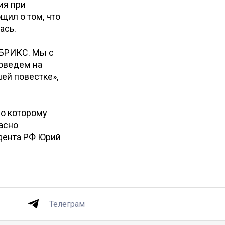
ия при
ил о том, что
ась.
 БРИКС. Мы с
роведем на
ей повестке»,
но которому
ласно
дента РФ Юрий
Телеграм