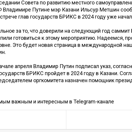
аседании Совета по развитию местного самоуправлен
Ф Владимире Путине мэр Казани Ильсур Метшин сообщ
встрече глав государств БРИКС в 2024 году уже начал
льное за то, что доверили на следующий год саммит
пили готовиться к этому мероприятию. Надеемся, п
вне. Это будет новая страница в международной наш
ин.
ачале апреля Владимир Путин подписал указ, соглас
государств БРИКС пройдет в 2024 году в Казани. Сог
редседателем оргкомитета назначен помощник прези
амым важным и интересным в
Telegram-канале