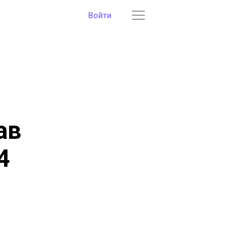
Войти
ав
4