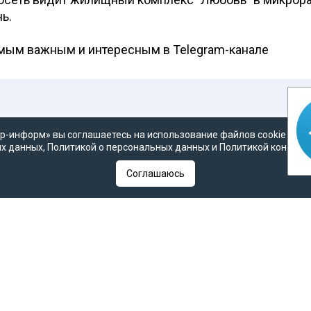
ь.
амым важным и интересным в
Telegram-канале
р-информ» вы соглашаетесь на использование файлов cookie в со
х данных
,
Политикой о персональных данных
и
Политикой конфид
Соглашаюсь
я татарской жизни» в России. Мы рассказываем о том, как т
но, станут в недалеком будущем при «оптимистичном сце
вопросы татар к самим себе и главные вызовы, стоящие пе
 ваши отклики и предложения по электронной почте:
milli