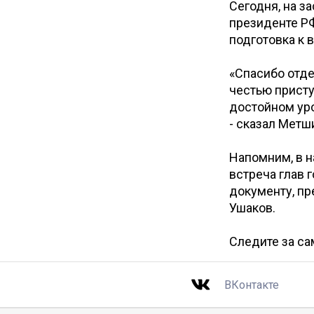
Сегодня, на з
президенте Р
подготовка к 
«Спасибо отде
честью присту
достойном уро
- сказал Метш
Напомним, в н
встреча глав 
документу, п
Ушаков.
Следите за с
ВКонтакте