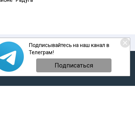
Подписывайтесь на наш канал в
Телеграм!
ответствии с настоящим уведомлением, согласием на
обработку
енциальности
Подписаться
атары стали теми, кто они есть, как
нарии». Здесь собраны главные
ред ними в XXI веке.
tatar@mail.ru