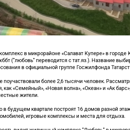
омплекс в микрорайоне «Салават Купере» в городе К
әббәт ("любовь" переводится с тат.яз.). Название выби
ования в официальной группе Госжилфонда Татарста
е поучаствовали более 2,6 тысячи человек. Рассматр
, как «Семейный», «Новая волна», «Океан» и «Ак барс»
естные жители.
о в будущем квартале построят 16 домов разной этаж
омобилей, игровые комплексы и места для отдыха.
росеть видит жилищный комплекс "Любовь" в микрора