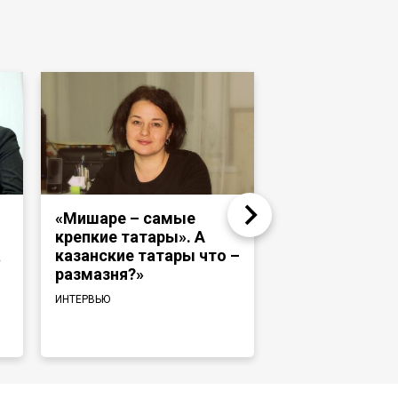
«Мишаре – самые
Надир Девлет
крепкие татары». А
«Раньше тата
а
казанские татары что –
башкиры ходи
размазня?»
и те же медре
говорили на 
ИНТЕРВЬЮ
языке»
ИНТЕРВЬЮ