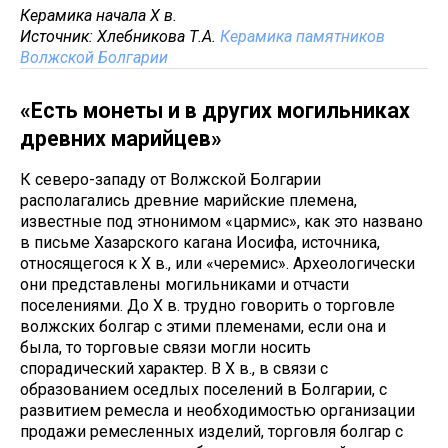
Керамика начала X в.
Источник: Хлебникова Т.А.
Керамика памятников
Волжской Болгарии
«Есть монеты и в других могильниках
древних марийцев»
К северо-западу от Волжской Болгарии
располагались древние марийские племена,
известные под этнонимом «цармис», как это названо
в письме Хазарского кагана Иосифа, источника,
относящегося к X в., или «черемис». Археологически
они представлены могильниками и отчасти
поселениями. До X в. трудно говорить о торговле
волжских болгар с этими племенами, если она и
была, то торговые связи могли носить
спорадический характер. В X в., в связи с
образованием оседлых поселений в Болгарии, с
развитием ремесла и необходимостью организации
продажи ремесленных изделий, торговля болгар с