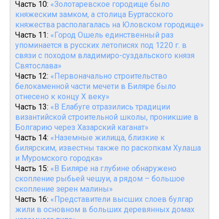
Часть 10:
«Золотаревское городище было
княжеским замком, а столица Буртасского
княжества располагалась на Юловском городище»
Часть 11:
«Город Ошель единственный раз
упоминается в русских летописях под 1220 г. в
связи с походом владимиро-суздальского князя
Святослава»
Часть 12:
«Первоначально строительство
белокаменной части мечети в Биляре было
отнесено к концу X веку»
Часть 13:
«В Елабуге отразились традиции
византийской строительной школы, проникшие в
Болгарию через Хазарский каганат»
Часть 14:
«Наземные жилища, близкие к
билярским, известны также по раскопкам Хулаша
и Муромского городка»
Часть 15:
«В Биляре на глубине обнаружено
скопление рыбьей чешуи, а рядом – большое
скопление зерен малины»
Часть 16:
«Представители высших слоев булгар
жили в основном в больших деревянных домах