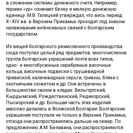
в сложении системы денежного счета. Например,
термин «ур» означает белку и мелкую денежную
единицу. М.В. Талицкий утверждал, что весь период
X–XIV вв. в Верхнем Прикамье проходит под знаком
налаживания интенсивных связей с болгарским
государством.
Из вещей болгарского ремесленного производства
сюда поступал целый ряд предметов: многочисленна
группа болгарских украшений почти всех типов,
одно- и многобусинные серебряные височные
кольца, височные подвески с грушевидной
привеской, калачевидные серьги, гривны, бляхи с
охотничьим сюжетом и др. Они встречены в
большинстве своем в кладах: Вильгортский,
Кырдымский, Рождественский, Редикорский,
Пыскорский и др. Большая часть этих изделий
массово делалась в Волжской Болгарии. Болгарские
украшения поступали не только в Верхнее Прикамье,
отсюда они распространялись дальше на север. По
предложению А.М. Белавина, они распространяются