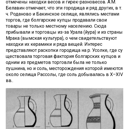
отмечены находки весов и гирек-разновесов. А.М.
Белавин отмечает, что эти городища и ряд других, в т.
ч. Роданово и Бакинское селище, являлись местами
торгов, где болгарские купцы продавали свои
товары не только местному населению. Сюда
прибывали и торговцы из-за Урала (йура) и из страны
Мрака (вымская культура), о чем свидетельствуют
находки их керамики и ряда вещей. Интерес
представляют раскопки городища на р. Усолке, где су
ществовала торговая фактория болгарских купцов и
одним из предметов торговли была не только
пушнина, но и соль, месторождения которой имеются
около селища Рассолы, где соль добывалась в X–XIV
вв..