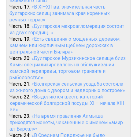
наземного типа»
Часть 17:
«В XI–XII вв. значительная часть
булгарских селищ занимала края коренных
речных террас»
Часть 18:
«Булгарская макроагломерация состоит
из двух городищ…»
Часть 19:
«Есть сведения о мощенных деревом,
камнем или кирпичным щебнем дорожках в
центральной части Биляра»
Часть 20:
«Булгарское Мурзихинское селище близ
Камы специализировалось на обслуживании
камской переправы, торговом транзите и
рыболовстве»
Часть 21:
«Болгарская сельская усадьба состояла
из жилого дома с двором и надворных построек»
Часть 22:
«Выделяются шесть категорий
керамической болгарской посуды XI – начала XIII
вв»
Часть 23:
«На время правления Алмыша
приходятся монеты, чеканенные с именем «амир
ал-Барсал»»
Часть 24:
«В Среднем Поволжье не было