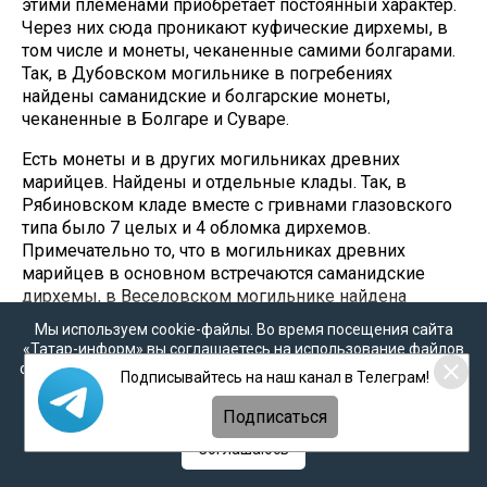
этими племенами приобретает постоянный характер.
Через них сюда проникают куфические дирхемы, в
том числе и монеты, чеканенные самими болгарами.
Так, в Дубовском могильнике в погребениях
найдены саманидские и болгарские монеты,
чеканенные в Болгаре и Суваре.
Есть монеты и в других могильниках древних
марийцев. Найдены и отдельные клады. Так, в
Рябиновском кладе вместе с гривнами глазовского
типа было 7 целых и 4 обломка дирхемов.
Примечательно то, что в могильниках древних
марийцев в основном встречаются саманидские
дирхемы, в Веселовском могильнике найдена
монета Зияридов начала XI в., а также медные и
Мы используем cookie-файлы. Во время посещения сайта
серебряные подражания конца X – начала XI вв.. С
«Татар-информ» вы соглашаетесь на использование файлов
достаточной долей уверенности можно сказать, что
cookie в соответствии с настоящим уведомлением, согласием
Подписывайтесь на наш канал в Телеграм!
они использовались в качестве украшений,
на
обработку персональных данных
,
Политикой о
персональных данных
и
Политикой конфиденциальности
поскольку они пробиты, к ним приделаны ушки или
Подписаться
встречаются в подвесках. Причем эти подвески
Соглашаюсь
могут состоять как из настоящих монет, так и из
медных круглых пластин, покрытых тонкой