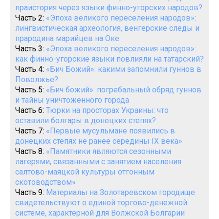
праистория через языки финно-угорских народов?
Часть 2:
«Эпоха великого переселения народов»:
лингвистическая археология, венгерские следы и
прародина марийцев на Оке
Часть 3:
«Эпоха великого переселения народов»:
как финно-угорские языки повлияли на татарский?
Часть 4:
«Бич Божий»: какими запомнили гуннов в
Поволжье?
Часть 5:
«Бич божий»: погребальный обряд гуннов
и тайны уничтоженного города
Часть 6:
Тюрки на просторах Украины: что
оставили болгары в донецких степях?
Часть 7:
«Первые мусульмане появились в
донецких степях не ранее середины IX века»
Часть 8:
«Памятники являются сезонными
лагерями, связанными с занятием населения
салтово-маяцкой культуры отгонным
скотоводством»
Часть 9:
Материалы на Золотаревском городище
свидетельствуют о единой торгово-денежной
системе, характерной для Волжской Болгарии